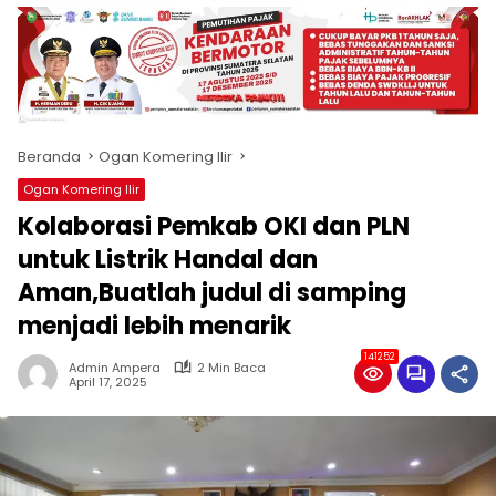
produk
antara
lain
mampu
menjadi
tempat
Beranda
Ogan Komering Ilir
komunikasi
usaha
Ogan Komering Ilir
(beriklan),
Kolaborasi Pemkab OKI dan PLN
fokus
pada
untuk Listrik Handal dan
pemberitaan
Aman,Buatlah judul di samping
nasional
menjadi lebih menarik
maupun
international,
141252
bernuansa
Admin Ampera
2 Min Baca
April 17, 2025
lokal
dan
dinamis,
memiliki
kisaran