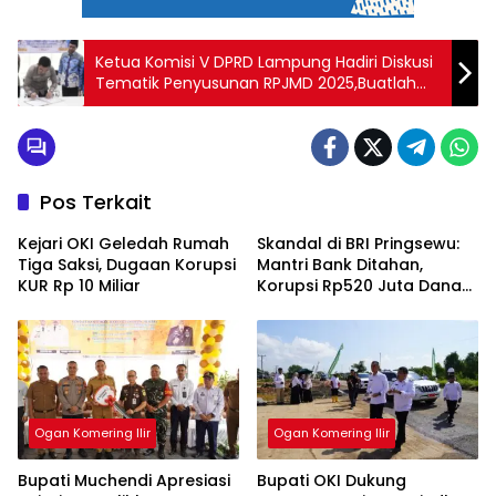
Ketua Komisi V DPRD Lampung Hadiri Diskusi
Tematik Penyusunan RPJMD 2025,Buatlah
judul di samping menjadi lebih menarik
Pos Terkait
Kejari OKI Geledah Rumah
Skandal di BRI Pringsewu:
Tiga Saksi, Dugaan Korupsi
Mantri Bank Ditahan,
KUR Rp 10 Miliar
Korupsi Rp520 Juta Dana
KUR
Ogan Komering Ilir
Ogan Komering Ilir
Bupati Muchendi Apresiasi
Bupati OKI Dukung