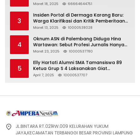
Maret 18, 2025
66664644751
Insiden Portal di Dermaga Karang Baru:
3
Warga Klarifikasi dan Kritik Pemberitaan
yang Tidak Akurat
Maret 13, 2025
10000538028
Oknum ASN di Palembang Diduga Hina
4
Wartawan: Sebut Profesi Jurnalis Hanya
Seharga 2 Liter Bensin, Berujung Dugaan
Maret 23, 2025
10000537780
Pelanggaran UU ITE!
Elly Hartati Alumni SMA Tamansiswa 89
5
Ketua Grup S 4 Laksanakan Giat
Silaturahmi
April 7, 2025
10000537707
JL.BINTARA RT.021RW.009 KELURAHAN YUKUM
JAYA,KECAMATAN TERBANGGI BESAR PROVINSI LAMPUNG