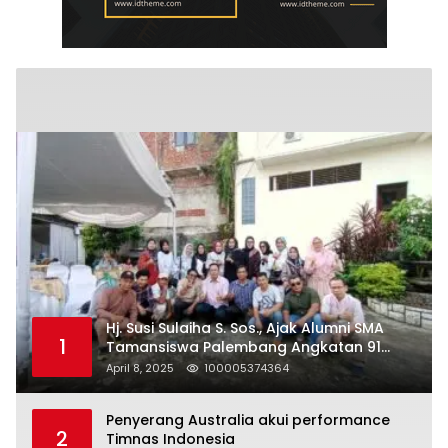
Hj. Susi Sulaiha S. Sos., Ajak Alumni SMA
1
Tamansiswa Palembang Angkatan 91
Halal Bihalal
April 8, 2025
100005374364
Penyerang Australia akui performance
2
Timnas Indonesia