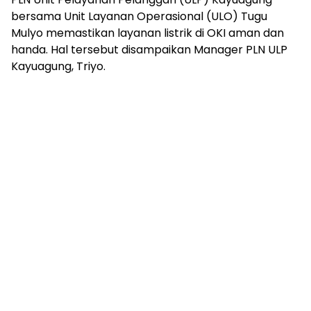
mengandung
bersama Unit Layanan Operasional (ULO) Tugu
unsur
Mulyo memastikan layanan listrik di OKI aman dan
edukasi,
gaya
handa. Hal tersebut disampaikan Manager PLN ULP
hidup,
Kayuagung, Triyo.
hiburan,
bebas
dari
SARA,
narkoba
dan
berita
asusila
Media
Cetak
dan
Online
Ampera
News