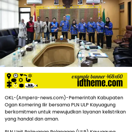
harga
iklan
yang
relatif
lebih
murah
dari
Koran
maupun
media
siber
lainnya,
desain
Koran
dan
media
OKI,-(Ampera-news.com)-Pemerintah Kabupaten
siber
Ogan Komering Ilir bersama PLN ULP Kayuagung
lebih
berkomitmen untuk mewujudkan layanan kelistrikan
eksklusif,
yang handal dan aman.
bergaya
trendi,
PLN Unit Pelayanan Pelanggan (ULP) Kayuagung