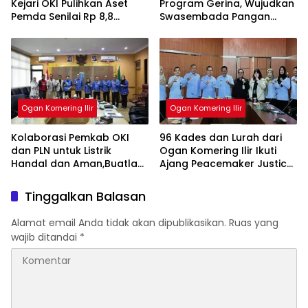
Kejari OKI Pulihkan Aset
Program Gerina, Wujudkan
Pemda Senilai Rp 8,8
Swasembada Pangan
Miliar,Buatlah judul di
Nasional,Buatlah judul di
samping menjadi lebih
samping menjadi lebih
menarik
menarik
Ogan Komering Ilir
Ogan Komering Ilir
Kolaborasi Pemkab OKI
96 Kades dan Lurah dari
dan PLN untuk Listrik
Ogan Komering Ilir Ikuti
Handal dan Aman,Buatlah
Ajang Peacemaker Justice
judul di samping menjadi
Award 2025 Ogan
lebih menarik
Komering Ilir Ikuti Ajang
Tinggalkan Balasan
Peacemaker Justice Award
2025, Buatlah judul di
Alamat email Anda tidak akan dipublikasikan.
Ruas yang
samping menjadi lebih
wajib ditandai
*
menarik