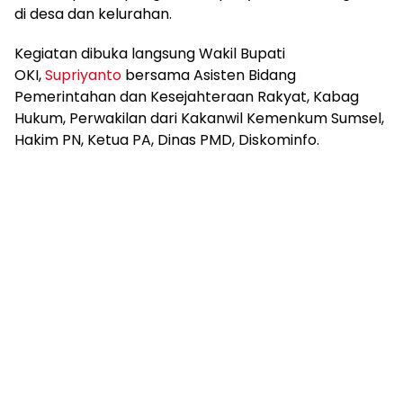
mengandung
di desa dan kelurahan.
unsur
edukasi,
Kegiatan dibuka langsung Wakil Bupati
gaya
OKI,
Supriyanto
bersama Asisten Bidang
hidup,
Pemerintahan dan Kesejahteraan Rakyat, Kabag
hiburan,
Hukum, Perwakilan dari Kakanwil Kemenkum Sumsel,
bebas
dari
Hakim PN, Ketua PA, Dinas PMD, Diskominfo.
SARA,
narkoba
dan
berita
asusila
Media
Cetak
dan
Online
Ampera
News