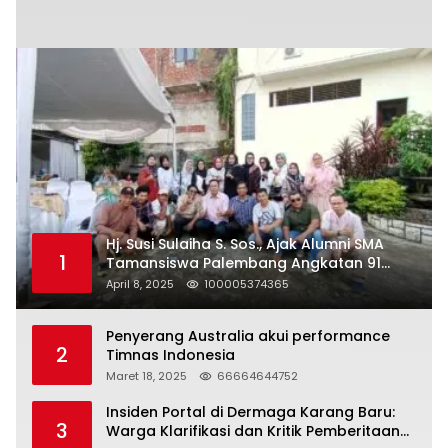
Hj. Susi Sulaiha S. Sos., Ajak Alumni SMA
1
Tamansiswa Palembang Angkatan 91
Halal Bihalal
April 8, 2025
100005374365
Penyerang Australia akui performance
2
Timnas Indonesia
Maret 18, 2025
66664644752
Insiden Portal di Dermaga Karang Baru:
3
Warga Klarifikasi dan Kritik Pemberitaan