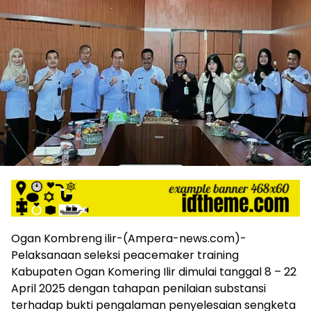
harga
iklan
yang
relatif
lebih
murah
dari
Koran
maupun
media
siber
lainnya,
desain
Koran
dan
media
Ogan Kombreng ilir-(Ampera-news.com)-
siber
Pelaksanaan seleksi peacemaker training
lebih
eksklusif,
Kabupaten Ogan Komering Ilir dimulai tanggal 8 – 22
bergaya
April 2025 dengan tahapan penilaian substansi
trendi,
terhadap bukti pengalaman penyelesaian sengketa