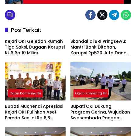
Pajak 2025
Pos Terkait
Kejari OKI Geledah Rumah
Skandal di BRI Pringsewu:
Tiga Saksi, Dugaan Korupsi
Mantri Bank Ditahan,
KUR Rp 10 Miliar
Korupsi Rp520 Juta Dana
KUR
Ogan Komering Ilir
Ogan Komering Ilir
Bupati Muchendi Apresiasi
Bupati OKI Dukung
Kejari OKI Pulihkan Aset
Program Gerina, Wujudkan
Pemda Senilai Rp 8,8
Swasembada Pangan
Miliar,Buatlah judul di
Nasional,Buatlah judul di
samping menjadi lebih
samping menjadi lebih
menarik
menarik