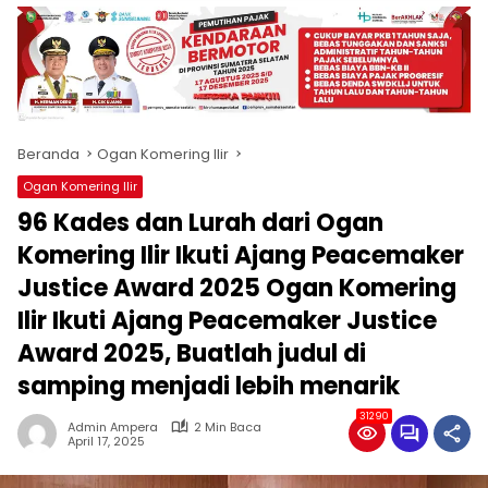
produk
antara
lain
mampu
menjadi
tempat
Beranda
Ogan Komering Ilir
komunikasi
usaha
Ogan Komering Ilir
(beriklan),
96 Kades dan Lurah dari Ogan
fokus
pada
Komering Ilir Ikuti Ajang Peacemaker
pemberitaan
Justice Award 2025 Ogan Komering
nasional
Ilir Ikuti Ajang Peacemaker Justice
maupun
international,
Award 2025, Buatlah judul di
bernuansa
samping menjadi lebih menarik
lokal
dan
31290
Admin Ampera
2 Min Baca
dinamis,
April 17, 2025
memiliki
kisaran