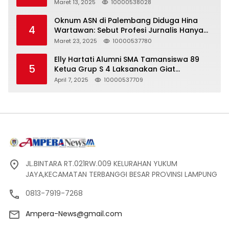
yang Tidak Akurat
Maret 13, 2025
10000538028
Oknum ASN di Palembang Diduga Hina
4
Wartawan: Sebut Profesi Jurnalis Hanya
Seharga 2 Liter Bensin, Berujung Dugaan
Maret 23, 2025
10000537780
Pelanggaran UU ITE!
Elly Hartati Alumni SMA Tamansiswa 89
5
Ketua Grup S 4 Laksanakan Giat
Silaturahmi
April 7, 2025
10000537709
JL.BINTARA RT.021RW.009 KELURAHAN YUKUM
JAYA,KECAMATAN TERBANGGI BESAR PROVINSI LAMPUNG
0813-7919-7268
Ampera-News@gmail.com