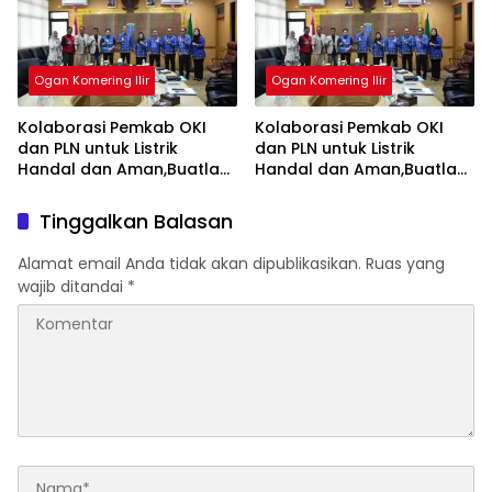
Ogan Komering Ilir
Ogan Komering Ilir
Kolaborasi Pemkab OKI
Kolaborasi Pemkab OKI
dan PLN untuk Listrik
dan PLN untuk Listrik
Handal dan Aman,Buatlah
Handal dan Aman,Buatlah
judul di samping menjadi
judul di samping menjadi
lebih menarik
lebih menarik
Tinggalkan Balasan
Alamat email Anda tidak akan dipublikasikan.
Ruas yang
wajib ditandai
*