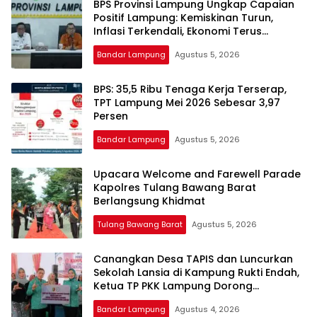
BPS Provinsi Lampung Ungkap Capaian
harga
Positif Lampung: Kemiskinan Turun,
iklan
Inflasi Terkendali, Ekonomi Terus
yang
Tumbuh
relatif
Bandar Lampung
Agustus 5, 2026
lebih
murah
BPS: 35,5 Ribu Tenaga Kerja Terserap,
dari
TPT Lampung Mei 2026 Sebesar 3,97
Koran
Persen
maupun
Bandar Lampung
Agustus 5, 2026
media
siber
lainnya,
Upacara Welcome and Farewell Parade
desain
Kapolres Tulang Bawang Barat
Berlangsung Khidmat
Koran
dan
Tulang Bawang Barat
Agustus 5, 2026
media
siber
Canangkan Desa TAPIS dan Luncurkan
lebih
Sekolah Lansia di Kampung Rukti Endah,
eksklusif,
Ketua TP PKK Lampung Dorong
bergaya
Pembangunan SDM Dimulai dari Desa
trendi,
Bandar Lampung
Agustus 4, 2026