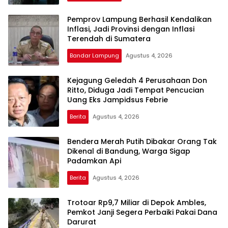
mengandung
unsur
Pemprov Lampung Berhasil Kendalikan
edukasi,
Inflasi, Jadi Provinsi dengan Inflasi
gaya
Terendah di Sumatera
hidup,
hiburan,
Bandar Lampung
Agustus 4, 2026
bebas
dari
Kejagung Geledah 4 Perusahaan Don
SARA,
Ritto, Diduga Jadi Tempat Pencucian
narkoba
Uang Eks Jampidsus Febrie
dan
Berita
Agustus 4, 2026
berita
asusila
Media
Bendera Merah Putih Dibakar Orang Tak
Dikenal di Bandung, Warga Sigap
Cetak
Padamkan Api
dan
Online
Berita
Agustus 4, 2026
Ampera
News
Trotoar Rp9,7 Miliar di Depok Ambles,
Pemkot Janji Segera Perbaiki Pakai Dana
Darurat