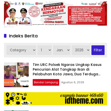
produk
antara
lain
mampu
menjadi
tempat
Indeks Berita
komunikasi
usaha
(beriklan),
fokus
pada
pemberitaan
Tim URC Polsek Ngaras Ungkap Kasus
nasional
Pencurian Alat Tangkap Ikan di
maupun
Pelabuhan Kota Jawa, Dua Terduga
international,
Pelaku Diamankan.
bernuansa
Bandar Lampung
Agustus 6, 2026
lokal
dan
dinamis,
memiliki
kisaran