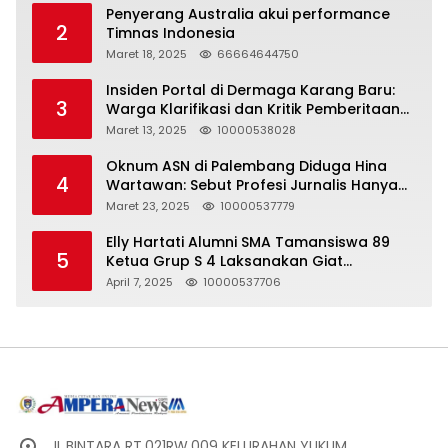
Penyerang Australia akui performance
2
Timnas Indonesia
Maret 18, 2025
66664644750
Insiden Portal di Dermaga Karang Baru:
3
Warga Klarifikasi dan Kritik Pemberitaan
yang Tidak Akurat
Maret 13, 2025
10000538028
Oknum ASN di Palembang Diduga Hina
4
Wartawan: Sebut Profesi Jurnalis Hanya
Seharga 2 Liter Bensin, Berujung Dugaan
Maret 23, 2025
10000537779
Pelanggaran UU ITE!
Elly Hartati Alumni SMA Tamansiswa 89
5
Ketua Grup S 4 Laksanakan Giat
Silaturahmi
April 7, 2025
10000537706
JL.BINTARA RT.021RW.009 KELURAHAN YUKUM