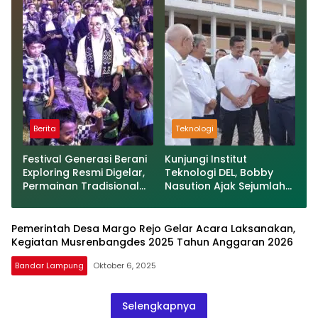
Berita
Teknologi
Festival Generasi Berani
Kunjungi Institut
Exploring Resmi Digelar,
Teknologi DEL, Bobby
Permainan Tradisional
Nasution Ajak Sejumlah
Jadi Senjata Lawan
Gubernur Manfaatkan
Kecanduan Gadget
Fasilitas dan
Teknologinya,Buatlah
Pemerintah Desa Margo Rejo Gelar Acara Laksanakan,
judul di samping menjadi
Kegiatan Musrenbangdes 2025 Tahun Anggaran 2026
lebih menarik
Bandar Lampung
Oktober 6, 2025
Selengkapnya