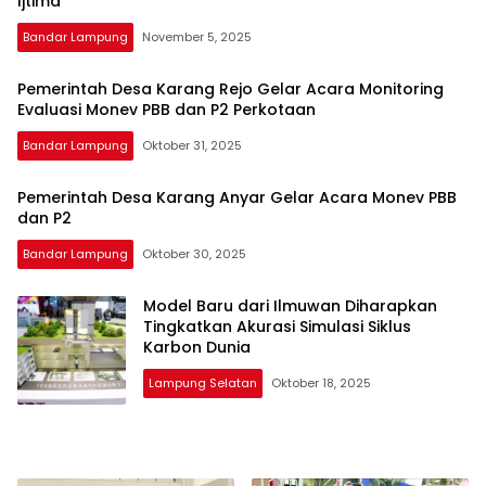
Ijtima
harga
iklan
Bandar Lampung
November 5, 2025
yang
relatif
Pemerintah Desa Karang Rejo Gelar Acara Monitoring
lebih
Evaluasi Monev PBB dan P2 Perkotaan
murah
Bandar Lampung
Oktober 31, 2025
dari
Koran
maupun
Pemerintah Desa Karang Anyar Gelar Acara Monev PBB
media
dan P2
siber
Bandar Lampung
Oktober 30, 2025
lainnya,
desain
Model Baru dari Ilmuwan Diharapkan
Koran
Tingkatkan Akurasi Simulasi Siklus
dan
Karbon Dunia
media
siber
Lampung Selatan
Oktober 18, 2025
lebih
eksklusif,
bergaya
trendi,