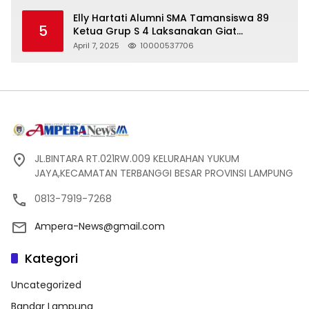
Pelanggaran UU ITE!
Elly Hartati Alumni SMA Tamansiswa 89
5
Ketua Grup S 4 Laksanakan Giat
Silaturahmi
April 7, 2025
10000537706
JL.BINTARA RT.021RW.009 KELURAHAN YUKUM
JAYA,KECAMATAN TERBANGGI BESAR PROVINSI LAMPUNG
0813-7919-7268
Ampera-News@gmail.com
Kategori
Uncategorized
Bandar Lampung