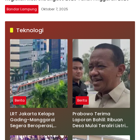
Bandar Lampung
Oktober 7, 2025
Teknologi
Berita
Berita
LRT Jakarta Kelapa
Prabowo Terima
Gading–Manggarai
Laporan Bahlil: Ribuan
Segera Beroperasi,
Desa Mulai Teraliri Listrik,
Cuma 28 Menit!
Hilirisasi Nikel Masuk
Babak Baru