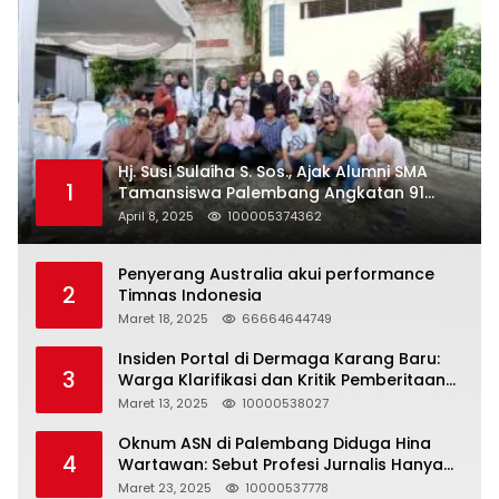
Hj. Susi Sulaiha S. Sos., Ajak Alumni SMA
1
Tamansiswa Palembang Angkatan 91
Halal Bihalal
April 8, 2025
100005374362
Penyerang Australia akui performance
2
Timnas Indonesia
Maret 18, 2025
66664644749
Insiden Portal di Dermaga Karang Baru:
3
Warga Klarifikasi dan Kritik Pemberitaan
yang Tidak Akurat
Maret 13, 2025
10000538027
Oknum ASN di Palembang Diduga Hina
4
Wartawan: Sebut Profesi Jurnalis Hanya
Seharga 2 Liter Bensin, Berujung Dugaan
Maret 23, 2025
10000537778