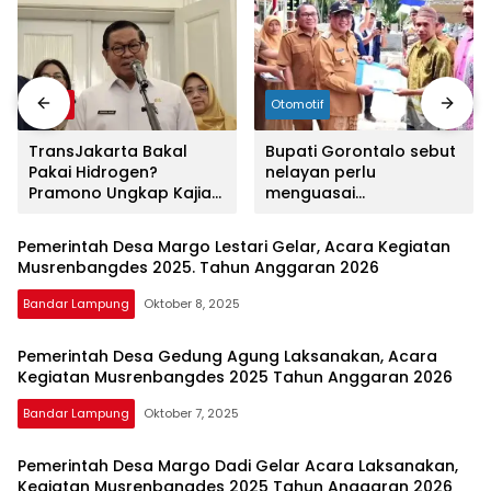
mengandung
unsur
edukasi,
gaya
hidup,
Berita
Otomotif
hiburan,
bebas
TransJakarta Bakal
Bupati Gorontalo sebut
dari
Pakai Hidrogen?
nelayan perlu
SARA,
Pramono Ungkap Kajian
menguasai
narkoba
Sedang Dimatangkan
teknologi,Buatlah judul
di samping menjadi
dan
Pemerintah Desa Margo Lestari Gelar, Acara Kegiatan
lebih menarik
berita
Musrenbangdes 2025. Tahun Anggaran 2026
asusila
Media
Bandar Lampung
Oktober 8, 2025
Cetak
dan
Pemerintah Desa Gedung Agung Laksanakan, Acara
Online
Kegiatan Musrenbangdes 2025 Tahun Anggaran 2026
Ampera
Bandar Lampung
Oktober 7, 2025
News
Pemerintah Desa Margo Dadi Gelar Acara Laksanakan,
Kegiatan Musrenbangdes 2025 Tahun Anggaran 2026