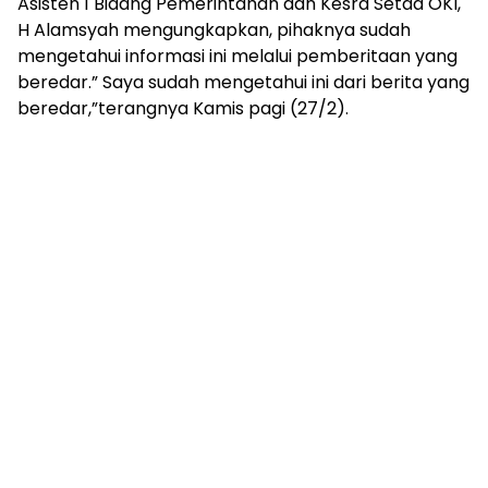
Asisten 1 Bidang Pemerintahan dan Kesra Setda OKI,
mengandung
unsur
H Alamsyah mengungkapkan, pihaknya sudah
edukasi,
mengetahui informasi ini melalui pemberitaan yang
gaya
beredar.” Saya sudah mengetahui ini dari berita yang
hidup,
beredar,”terangnya Kamis pagi (27/2).
hiburan,
bebas
dari
SARA,
narkoba
dan
berita
asusila
Media
Cetak
dan
Online
Ampera
News