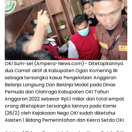
harga
iklan
yang
relatif
lebih
murah
dari
Koran
maupun
media
OKI Sum-sel (Ampera-News.com)– Ditetapkannya
siber
dua Camat aktif di Kabupaten Ogan Komering Ilir
lainnya,
sebagai tersangka kasus Pengelolaan Anggaran
desain
Koran
Belanja Langsung Dan Belanja Modal pada Dinas
dan
Pemuda dan Olahraga Kabupaten OKI Tahun
media
Anggaran 2022 sebesar Rp1,1 miliar dari total empat
siber
orang ditetapkan tersangka lainnya pada Kamis
lebih
(26/2) oleh Kejaksaan Nego OKI sudah diketahui
eksklusif,
Asisten 1 Bidang Pemerintahan dan Kesra Setda OKI.
bergaya
trendi,