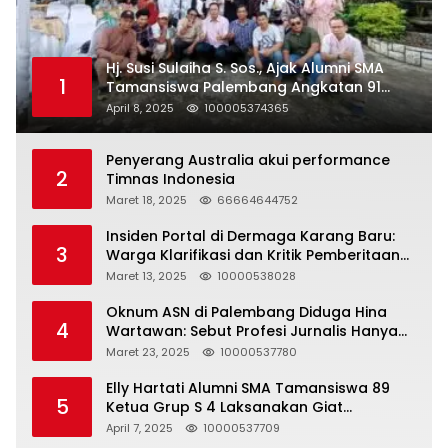
Hj. Susi Sulaiha S. Sos., Ajak Alumni SMA
1
Tamansiswa Palembang Angkatan 91
Halal Bihalal
April 8, 2025
100005374365
Penyerang Australia akui performance
2
Timnas Indonesia
Maret 18, 2025
66664644752
Insiden Portal di Dermaga Karang Baru:
3
Warga Klarifikasi dan Kritik Pemberitaan
yang Tidak Akurat
Maret 13, 2025
10000538028
Oknum ASN di Palembang Diduga Hina
4
Wartawan: Sebut Profesi Jurnalis Hanya
Seharga 2 Liter Bensin, Berujung Dugaan
Maret 23, 2025
10000537780
Pelanggaran UU ITE!
Elly Hartati Alumni SMA Tamansiswa 89
5
Ketua Grup S 4 Laksanakan Giat
Silaturahmi
April 7, 2025
10000537709