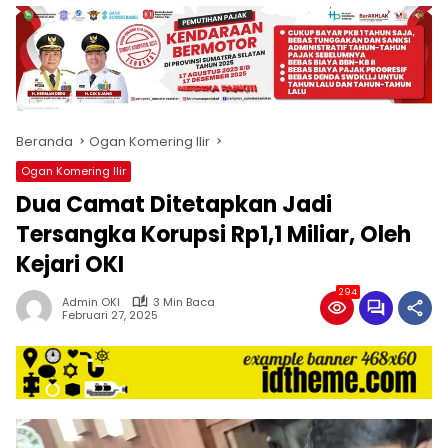
produk
antara
lain
mampu
menjadi
tempat
Beranda
Ogan Komering Ilir
komunikasi
usaha
Ogan Komering Ilir
(beriklan),
Dua Camat Ditetapkan Jadi
fokus
pada
Tersangka Korupsi Rp1,1 Miliar, Oleh
pemberitaan
Kejari OKI
nasional
maupun
294
Admin OKI
3 Min Baca
international,
Februari 27, 2025
bernuansa
lokal
dan
dinamis,
memiliki
kisaran