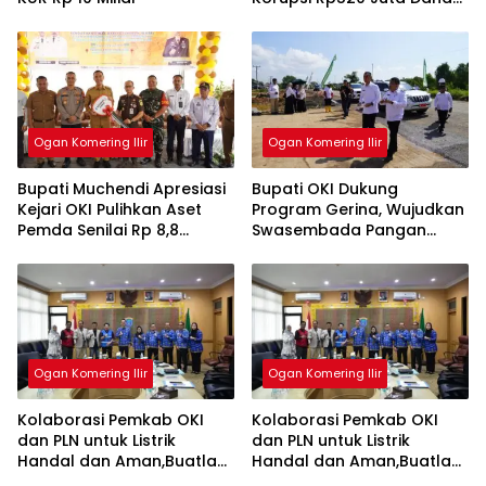
KUR
Ogan Komering Ilir
Ogan Komering Ilir
Bupati Muchendi Apresiasi
Bupati OKI Dukung
Kejari OKI Pulihkan Aset
Program Gerina, Wujudkan
Pemda Senilai Rp 8,8
Swasembada Pangan
Miliar,Buatlah judul di
Nasional,Buatlah judul di
samping menjadi lebih
samping menjadi lebih
menarik
menarik
Ogan Komering Ilir
Ogan Komering Ilir
Kolaborasi Pemkab OKI
Kolaborasi Pemkab OKI
dan PLN untuk Listrik
dan PLN untuk Listrik
Handal dan Aman,Buatlah
Handal dan Aman,Buatlah
judul di samping menjadi
judul di samping menjadi