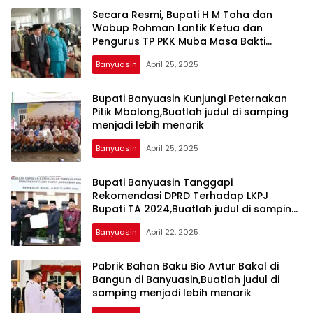
harga
Secara Resmi, Bupati H M Toha dan
iklan
Wabup Rohman Lantik Ketua dan
yang
Pengurus TP PKK Muba Masa Bakti
relatif
2025,Buatlah judul di samping menjadi
Banyuasin
April 25, 2025
lebih
lebih menarik
murah
dari
Bupati Banyuasin Kunjungi Peternakan
Koran
Pitik Mbalong,Buatlah judul di samping
menjadi lebih menarik
maupun
media
Banyuasin
April 25, 2025
siber
lainnya,
Bupati Banyuasin Tanggapi
desain
Rekomendasi DPRD Terhadap LKPJ
Koran
Bupati TA 2024,Buatlah judul di samping
dan
menjadi lebih menarik
media
Banyuasin
April 22, 2025
siber
lebih
Pabrik Bahan Baku Bio Avtur Bakal di
eksklusif,
Bangun di Banyuasin,Buatlah judul di
bergaya
samping menjadi lebih menarik
trendi,