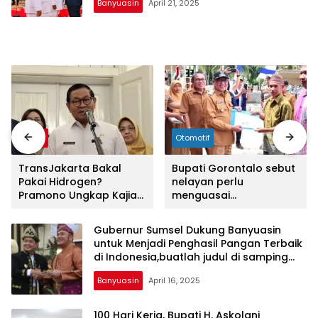
mengandung
Banyuasin
April 21, 2025
unsur
edukasi,
gaya
hidup,
hiburan,
bebas
dari
SARA,
narkoba
Berita
Otomotif
dan
berita
TransJakarta Bakal
Bupati Gorontalo sebut
Pakai Hidrogen?
nelayan perlu
asusila
Pramono Ungkap Kajian
menguasai
Media
Sedang Dimatangkan
teknologi,Buatlah judul
Cetak
di samping menjadi
dan
Gubernur Sumsel Dukung Banyuasin
lebih menarik
Online
untuk Menjadi Penghasil Pangan Terbaik
Ampera
di Indonesia,buatlah judul di samping
menjadi lebih menarik
News
Banyuasin
April 16, 2025
100 Hari Kerja, Bupati H. Askolani