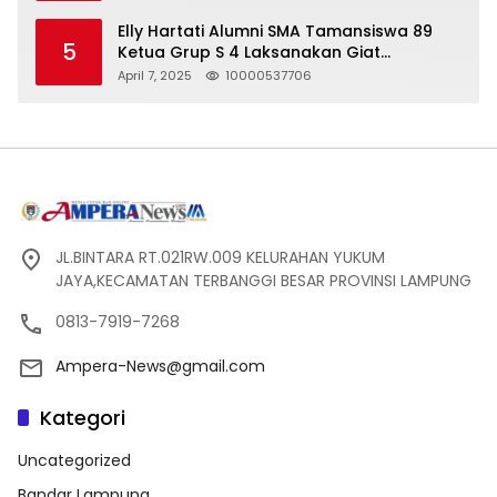
Pelanggaran UU ITE!
Elly Hartati Alumni SMA Tamansiswa 89
5
Ketua Grup S 4 Laksanakan Giat
Silaturahmi
April 7, 2025
10000537706
JL.BINTARA RT.021RW.009 KELURAHAN YUKUM
JAYA,KECAMATAN TERBANGGI BESAR PROVINSI LAMPUNG
0813-7919-7268
Ampera-News@gmail.com
Kategori
Uncategorized
Bandar Lampung