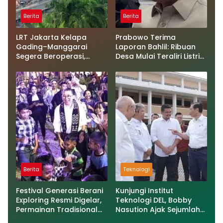
Berita
Berita
LRT Jakarta Kelapa
Prabowo Terima
Gading–Manggarai
Laporan Bahlil: Ribuan
Segera Beroperasi,
Desa Mulai Teraliri Listrik,
Cuma 28 Menit!
Hilirisasi Nikel Masuk
Babak Baru
Berita
Teknologi
Festival Generasi Berani
Kunjungi Institut
Exploring Resmi Digelar,
Teknologi DEL, Bobby
Permainan Tradisional
Nasution Ajak Sejumlah
Jadi Senjata Lawan
Gubernur Manfaatkan