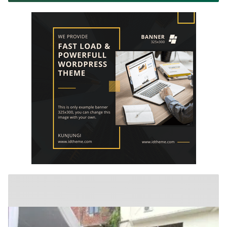
Kecanduan Gadget
Fasilitas dan
Teknologinya,Buatlah
judul di samping menjadi
lebih menarik