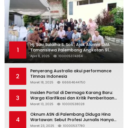
Hj. Susi Sulaiha S. Sos., Ajak Alumni SMA
1
Tamansiswa Palembang Angkatan 91
Halal Bihalal
April 8, 2025
100005374364
Penyerang Australia akui performance
2
Timnas Indonesia
Maret 18, 2025
66664644750
Insiden Portal di Dermaga Karang Baru:
3
Warga Klarifikasi dan Kritik Pemberitaan
yang Tidak Akurat
Maret 13, 2025
10000538028
Oknum ASN di Palembang Diduga Hina
4
Wartawan: Sebut Profesi Jurnalis Hanya
Seharga 2 Liter Bensin, Berujung Dugaan
Maret 23, 2025
10000537780