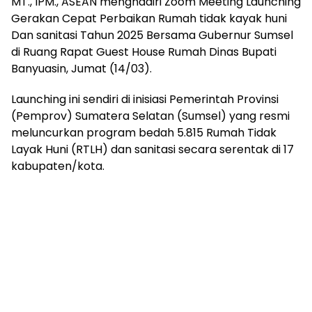
MT., IPM., ASEAN menghadiri Zoom Meeting Launching
mengandung
Gerakan Cepat Perbaikan Rumah tidak kayak huni
unsur
edukasi,
Dan sanitasi Tahun 2025 Bersama Gubernur Sumsel
gaya
di Ruang Rapat Guest House Rumah Dinas Bupati
hidup,
Banyuasin, Jumat (14/03).
hiburan,
bebas
Launching ini sendiri di inisiasi Pemerintah Provinsi
dari
(Pemprov) Sumatera Selatan (Sumsel) yang resmi
SARA,
meluncurkan program bedah 5.815 Rumah Tidak
narkoba
Layak Huni (RTLH) dan sanitasi secara serentak di 17
dan
berita
kabupaten/kota.
asusila
Media
Cetak
dan
Online
Ampera
News