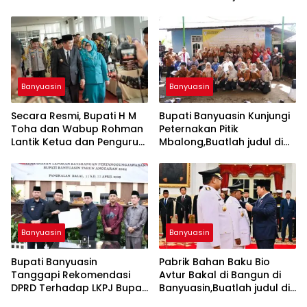
samping menjadi lebih
menarik
Banyuasin
Banyuasin
Secara Resmi, Bupati H M
Bupati Banyuasin Kunjungi
Toha dan Wabup Rohman
Peternakan Pitik
Lantik Ketua dan Pengurus
Mbalong,Buatlah judul di
TP PKK Muba Masa Bakti
samping menjadi lebih
2025,Buatlah judul di
menarik
samping menjadi lebih
menarik
Banyuasin
Banyuasin
Bupati Banyuasin
Pabrik Bahan Baku Bio
Tanggapi Rekomendasi
Avtur Bakal di Bangun di
DPRD Terhadap LKPJ Bupati
Banyuasin,Buatlah judul di
TA 2024,Buatlah judul di
samping menjadi lebih