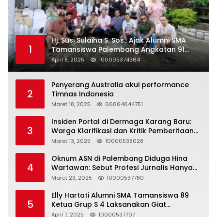
Hj. Susi Sulaiha S. Sos., Ajak Alumni SMA
1
Tamansiswa Palembang Angkatan 91
Halal Bihalal
April 8, 2025
100005374364
Penyerang Australia akui performance
2
Timnas Indonesia
Maret 18, 2025
66664644751
Insiden Portal di Dermaga Karang Baru:
3
Warga Klarifikasi dan Kritik Pemberitaan
yang Tidak Akurat
Maret 13, 2025
10000538028
Oknum ASN di Palembang Diduga Hina
4
Wartawan: Sebut Profesi Jurnalis Hanya
Seharga 2 Liter Bensin, Berujung Dugaan
Maret 23, 2025
10000537780
Pelanggaran UU ITE!
Elly Hartati Alumni SMA Tamansiswa 89
5
Ketua Grup S 4 Laksanakan Giat
Silaturahmi
April 7, 2025
10000537707