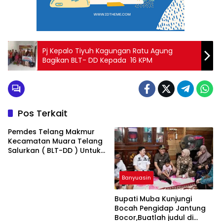
Pj Kepalo Tiyuh Kagungan Ratu Agung
Bagikan BLT- DD Kepada 16 KPM
Pos Terkait
Pemdes Telang Makmur
Kecamatan Muara Telang
Salurkan ( BLT-DD ) Untuk
Bulan Januari-Juni 2025
Banyuasin
Bupati Muba Kunjungi
Bocah Pengidap Jantung
Bocor,Buatlah judul di