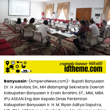
harga
iklan
yang
relatif
lebih
murah
dari
Koran
maupun
media
siber
lainnya,
desain
Koran
dan
media
Banyuasin
-(AmperaNews.com)- Bupati Banyuasin
siber
Dr. H .Askolani, SH., MH didampingi Sekretaris Daerah
lebih
Kabupaten Banyuasin Ir Erwin Ibrahim, ST., MM., MBA
eksklusif,
IPU ASEAN Eng dan Kepala Dinas Perkimtan
bergaya
Kabupaten Banyuasin Ir. H. M. Riyan Aditya Saputra,
trendi,