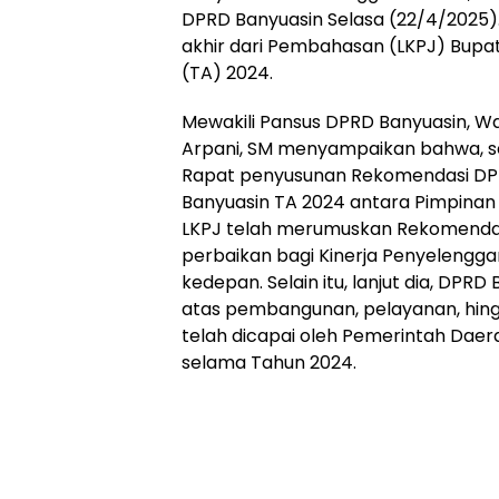
Online
DPRD Banyuasin Selasa (22/4/2025)
Ampera
akhir dari Pembahasan (LKPJ) Bupa
News
(TA) 2024.
Mewakili Pansus DPRD Banyuasin, Wa
Arpani, SM menyampaikan bahwa, s
Rapat penyusunan Rekomendasi DPR
Banyuasin TA 2024 antara Pimpinan
LKPJ telah merumuskan Rekomendas
perbaikan bagi Kinerja Penyelengg
kedepan. Selain itu, lanjut dia, DPR
atas pembangunan, pelayanan, hing
telah dicapai oleh Pemerintah Dae
selama Tahun 2024.