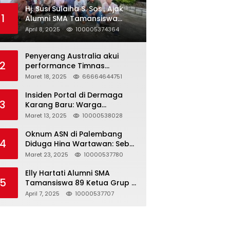
Hj. Susi Sulaiha S. Sos., Ajak
1
Alumni SMA Tamansiswa
Palembang Angkatan 91 Halal
April 8, 2025
100005374364
Bihalal
Penyerang Australia akui
2
performance Timnas
Indonesia
Maret 18, 2025
66664644751
Insiden Portal di Dermaga
3
Karang Baru: Warga
Klarifikasi dan Kritik
Maret 13, 2025
10000538028
Pemberitaan yang Tidak
Akurat
Oknum ASN di Palembang
4
Diduga Hina Wartawan: Sebut
Profesi Jurnalis Hanya
Maret 23, 2025
10000537780
Seharga 2 Liter Bensin,
Berujung Dugaan
Elly Hartati Alumni SMA
5
Pelanggaran UU ITE!
Tamansiswa 89 Ketua Grup S
4 Laksanakan Giat
April 7, 2025
10000537707
Silaturahmi