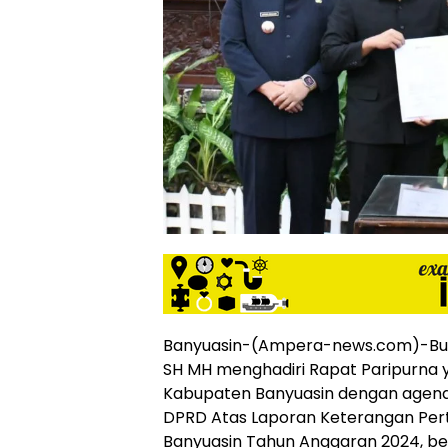
siber
lebih
eksklusif,
bergaya
trendi,
mengandung
unsur
edukasi,
gaya
hidup,
hiburan,
bebas
dari
SARA,
narkoba
dan
Banyuasin-(Ampera-news.com)-Bupat
berita
SH MH menghadiri Rapat Paripurna 
asusila
Kabupaten Banyuasin dengan agen
Media
DPRD Atas Laporan Keterangan Per
Cetak
dan
Banyuasin Tahun Anggaran 2024, be