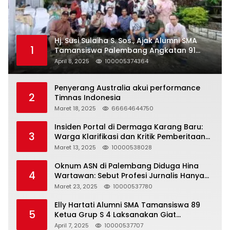
Hj. Susi Sulaiha S. Sos., Ajak Alumni SMA
1
Tamansiswa Palembang Angkatan 91
Halal Bihalal
April 8, 2025
100005374364
Penyerang Australia akui performance
2
Timnas Indonesia
Maret 18, 2025
66664644750
Insiden Portal di Dermaga Karang Baru:
3
Warga Klarifikasi dan Kritik Pemberitaan
yang Tidak Akurat
Maret 13, 2025
10000538028
Oknum ASN di Palembang Diduga Hina
4
Wartawan: Sebut Profesi Jurnalis Hanya
Seharga 2 Liter Bensin, Berujung Dugaan
Maret 23, 2025
10000537780
Pelanggaran UU ITE!
Elly Hartati Alumni SMA Tamansiswa 89
5
Ketua Grup S 4 Laksanakan Giat
Silaturahmi
April 7, 2025
10000537707