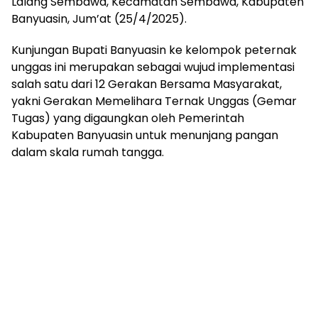
Lalang Sembawa, Kecamatan Sembawa, Kabupaten
mengandung
Banyuasin, Jum’at (25/4/2025).
unsur
edukasi,
gaya
Kunjungan Bupati Banyuasin ke kelompok peternak
hidup,
unggas ini merupakan sebagai wujud implementasi
hiburan,
salah satu dari 12 Gerakan Bersama Masyarakat,
bebas
yakni Gerakan Memelihara Ternak Unggas (Gemar
dari
Tugas) yang digaungkan oleh Pemerintah
SARA,
Kabupaten Banyuasin untuk menunjang pangan
narkoba
dalam skala rumah tangga.
dan
berita
asusila
Media
Cetak
dan
Online
Ampera
News