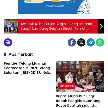
Ambruk Akibat Hujan Angin Jelang Lebaran,
Bupati Lampung Selatan Bedah Rumah
Geribik Milik Warga Tanjung Sari Jadi Layak
Huni,Buatlah judul di samping menjadi lebih
menarik
Pos Terkait
Pemdes Telang Makmur
Kecamatan Muara Telang
Salurkan ( BLT-DD ) Untuk
Bulan Januari-Juni 2025
Banyuasin
Bupati Muba Kunjungi
Bocah Pengidap Jantung
Bocor,Buatlah judul di