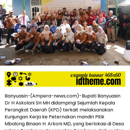
harga
iklan
yang
relatif
lebih
murah
dari
Koran
maupun
media
siber
lainnya,
desain
Koran
dan
media
Banyuasin-(Ampera-news.com)-Bupati Banyuasin
siber
Dr H Askolani SH MH didampingi Sejumlah Kepala
lebih
Perangkat Daerah (KPD) terkait melaksanakan
eksklusif,
Kunjungan Kerja ke Peternakan mandiri Pitik
bergaya
Mbalong Binaan H. Arkoni MD, yang berlokasi di Desa
trendi,