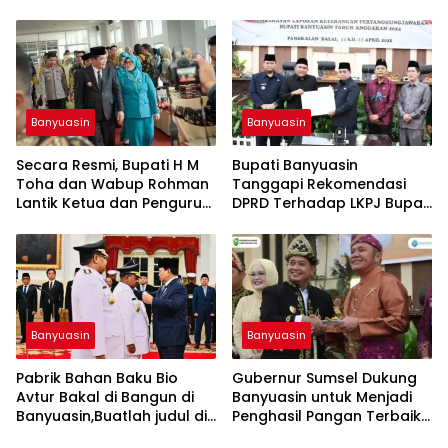
samping menjadi lebih
menarik
Banyuasin
Banyuasin
Secara Resmi, Bupati H M
Bupati Banyuasin
Toha dan Wabup Rohman
Tanggapi Rekomendasi
Lantik Ketua dan Pengurus
DPRD Terhadap LKPJ Bupati
TP PKK Muba Masa Bakti
TA 2024,Buatlah judul di
2025,Buatlah judul di
samping menjadi lebih
samping menjadi lebih
menarik
menarik
Banyuasin
Banyuasin
Pabrik Bahan Baku Bio
Gubernur Sumsel Dukung
Avtur Bakal di Bangun di
Banyuasin untuk Menjadi
Banyuasin,Buatlah judul di
Penghasil Pangan Terbaik
samping menjadi lebih
di Indonesia,buatlah judul