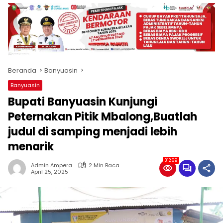
produk
antara
lain
mampu
menjadi
tempat
Beranda
Banyuasin
komunikasi
usaha
Banyuasin
(beriklan),
Bupati Banyuasin Kunjungi
fokus
pada
Peternakan Pitik Mbalong,Buatlah
pemberitaan
judul di samping menjadi lebih
nasional
menarik
maupun
international,
31269
bernuansa
Admin Ampera
2 Min Baca
April 25, 2025
lokal
dan
dinamis,
memiliki
kisaran