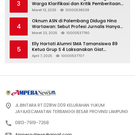
3
Warga Klarifikasi dan Kritik Pemberitaan
yang Tidak Akurat
Maret 13, 2025
10000538028
Oknum ASN di Palembang Diduga Hina
4
Wartawan: Sebut Profesi Jurnalis Hanya
Seharga 2 Liter Bensin, Berujung Dugaan
Maret 23, 2025
10000537780
Pelanggaran UU ITE!
Elly Hartati Alumni SMA Tamansiswa 89
5
Ketua Grup S 4 Laksanakan Giat
Silaturahmi
April 7, 2025
10000537707
JL.BINTARA RT.021RW.009 KELURAHAN YUKUM
JAYA,KECAMATAN TERBANGGI BESAR PROVINSI LAMPUNG
0813-7919-7268
Ampera-News@gmail.com