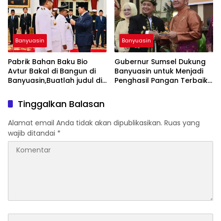
menarik
Banyuasin
Banyuasin
Pabrik Bahan Baku Bio
Gubernur Sumsel Dukung
Avtur Bakal di Bangun di
Banyuasin untuk Menjadi
Banyuasin,Buatlah judul di
Penghasil Pangan Terbaik
samping menjadi lebih
di Indonesia,buatlah judul
menarik
di samping menjadi lebih
Tinggalkan Balasan
menarik
Alamat email Anda tidak akan dipublikasikan.
Ruas yang
wajib ditandai
*