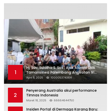
Hj. Susi Sulaiha S. Sos., Ajak Alumni SMA
1
Tamansiswa Palembang Angkatan 91
Halal Bihalal
April 8, 2025
100005374364
Penyerang Australia akui performance
2
Timnas Indonesia
Maret 18, 2025
66664644750
Insiden Portal di Dermaga Karang Baru: