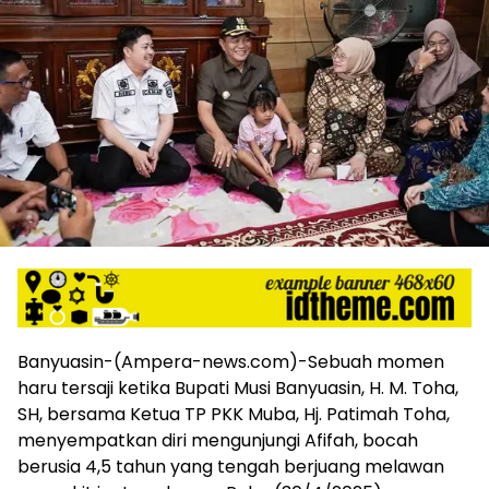
harga
iklan
yang
relatif
lebih
murah
dari
Koran
maupun
media
siber
lainnya,
desain
Koran
dan
media
Banyuasin-(Ampera-news.com)-Sebuah momen
siber
haru tersaji ketika Bupati Musi Banyuasin, H. M. Toha,
lebih
SH, bersama Ketua TP PKK Muba, Hj. Patimah Toha,
eksklusif,
menyempatkan diri mengunjungi Afifah, bocah
bergaya
berusia 4,5 tahun yang tengah berjuang melawan
trendi,