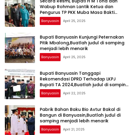
Secara Resmi, Bupati H M Toha dan
Wabup Rohman Lantik Ketua dan
Pengurus TP PKK Muba Masa Bakti
2025,Buatlah judul di samping menjadi
Banyuasin
April 25, 2025
lebih menarik
Bupati Banyuasin Kunjungi Peternakan
Pitik Mbalong,Buatlah judul di samping
menjadi lebih menarik
Banyuasin
April 25, 2025
Bupati Banyuasin Tanggapi
Rekomendasi DPRD Terhadap LKPJ
Bupati TA 2024,Buatlah judul di samping
menjadi lebih menarik
Banyuasin
April 22, 2025
Pabrik Bahan Baku Bio Avtur Bakal di
Bangun di Banyuasin,Buatlah judul di
samping menjadi lebih menarik
Banyuasin
April 21, 2025