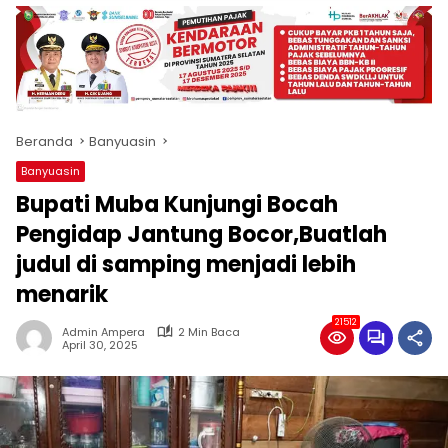
produk
antara
lain
mampu
menjadi
tempat
Beranda
Banyuasin
komunikasi
usaha
Banyuasin
(beriklan),
Bupati Muba Kunjungi Bocah
fokus
pada
Pengidap Jantung Bocor,Buatlah
pemberitaan
judul di samping menjadi lebih
nasional
menarik
maupun
international,
21512
bernuansa
Admin Ampera
2 Min Baca
April 30, 2025
lokal
dan
dinamis,
memiliki
kisaran