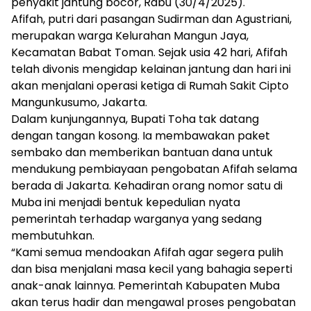
penyakit jantung bocor, Rabu (30/4/2025).
mengandung
unsur
Afifah, putri dari pasangan Sudirman dan Agustriani,
edukasi,
merupakan warga Kelurahan Mangun Jaya,
gaya
Kecamatan Babat Toman. Sejak usia 42 hari, Afifah
hidup,
telah divonis mengidap kelainan jantung dan hari ini
hiburan,
akan menjalani operasi ketiga di Rumah Sakit Cipto
bebas
Mangunkusumo, Jakarta.
dari
Dalam kunjungannya, Bupati Toha tak datang
SARA,
narkoba
dengan tangan kosong. Ia membawakan paket
dan
sembako dan memberikan bantuan dana untuk
berita
mendukung pembiayaan pengobatan Afifah selama
asusila
berada di Jakarta. Kehadiran orang nomor satu di
Media
Muba ini menjadi bentuk kepedulian nyata
Cetak
pemerintah terhadap warganya yang sedang
dan
membutuhkan.
Online
Ampera
“Kami semua mendoakan Afifah agar segera pulih
News
dan bisa menjalani masa kecil yang bahagia seperti
anak-anak lainnya. Pemerintah Kabupaten Muba
akan terus hadir dan mengawal proses pengobatan