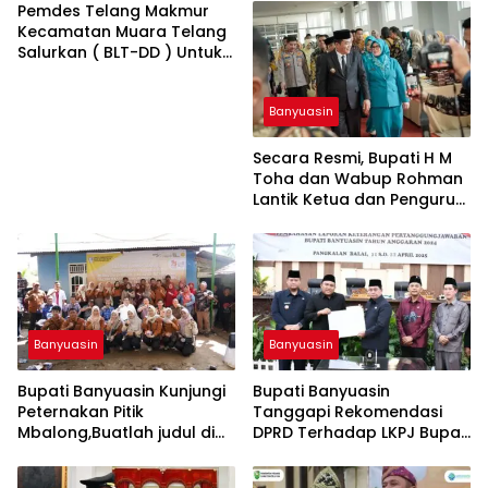
Pemdes Telang Makmur
Kecamatan Muara Telang
Salurkan ( BLT-DD ) Untuk
Bulan Januari-Juni 2025
Banyuasin
Secara Resmi, Bupati H M
Toha dan Wabup Rohman
Lantik Ketua dan Pengurus
TP PKK Muba Masa Bakti
2025,Buatlah judul di
samping menjadi lebih
menarik
Banyuasin
Banyuasin
Bupati Banyuasin Kunjungi
Bupati Banyuasin
Peternakan Pitik
Tanggapi Rekomendasi
Mbalong,Buatlah judul di
DPRD Terhadap LKPJ Bupati
samping menjadi lebih
TA 2024,Buatlah judul di
menarik
samping menjadi lebih