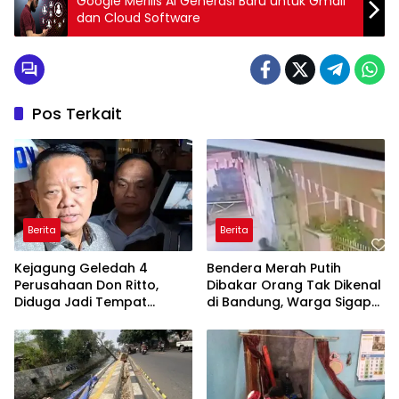
Google Merilis AI Generasi Baru untuk Gmail
dan Cloud Software
Pos Terkait
Berita
Berita
Kejagung Geledah 4
Bendera Merah Putih
Perusahaan Don Ritto,
Dibakar Orang Tak Dikenal
Diduga Jadi Tempat
di Bandung, Warga Sigap
Pencucian Uang Eks
Padamkan Api
Jampidsus Febrie