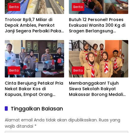
Berita
Berita
Trotoar Rp9,7 Miliar di
Butuh 12 Personel! Proses
Depok Ambles, Pemkot
Evakuasi Wanita 300 Kg di
Janji Segera Perbaiki Pakai
Sragen Berlangsung
Dana Darurat
Selama Satu Jam
Berita
Berita
Cinta Berujung Petaka! Pria
Membanggakan! Tujuh
Nekat Bakar Kos di
Siswa Sekolah Rakyat
Kapuas, Empat Orang
Makassar Borong Medali
Termasuk Balita Terluka
Emas di Olimpiade
Nasional
Tinggalkan Balasan
Alamat email Anda tidak akan dipublikasikan.
Ruas yang
wajib ditandai
*