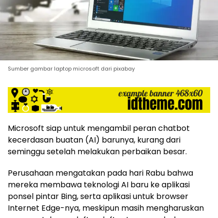
harga
iklan
yang
relatif
lebih
murah
dari
Sumber gambar laptop microsoft dari pixabay
Koran
maupun
media
siber
lainnya,
Microsoft siap untuk mengambil peran chatbot
desain
Koran
kecerdasan buatan (AI) barunya, kurang dari
dan
seminggu setelah melakukan perbaikan besar.
media
siber
Perusahaan mengatakan pada hari Rabu bahwa
lebih
mereka membawa teknologi AI baru ke aplikasi
eksklusif,
ponsel pintar Bing, serta aplikasi untuk browser
bergaya
Internet Edge-nya, meskipun masih mengharuskan
trendi,