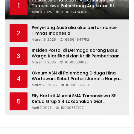
Hj. Susi Sulaiha S. Sos., Ajak Alumni SMA
1
Tamansiswa Palembang Angkatan 91
Halal Bihalal
April 8, 2025
100005374364
Penyerang Australia akui performance
2
Timnas Indonesia
Maret 18, 2025
66664644752
Insiden Portal di Dermaga Karang Baru:
3
Warga Klarifikasi dan Kritik Pemberitaan
yang Tidak Akurat
Maret 13, 2025
10000538028
Oknum ASN di Palembang Diduga Hina
4
Wartawan: Sebut Profesi Jurnalis Hanya
Seharga 2 Liter Bensin, Berujung Dugaan
Maret 23, 2025
10000537780
Pelanggaran UU ITE!
Elly Hartati Alumni SMA Tamansiswa 89
5
Ketua Grup S 4 Laksanakan Giat
Silaturahmi
April 7, 2025
10000537707