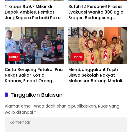
Trotoar Rp9,7 Miliar di
Butuh 12 Personel! Proses
Depok Ambles, Pemkot
Evakuasi Wanita 300 Kg di
Janji Segera Perbaiki Pakai
Sragen Berlangsung
Dana Darurat
Selama Satu Jam
Berita
Berita
Cinta Berujung Petaka! Pria
Membanggakan! Tujuh
Nekat Bakar Kos di
Siswa Sekolah Rakyat
Kapuas, Empat Orang
Makassar Borong Medali
Termasuk Balita Terluka
Emas di Olimpiade
Nasional
Tinggalkan Balasan
Alamat email Anda tidak akan dipublikasikan.
Ruas yang
wajib ditandai
*