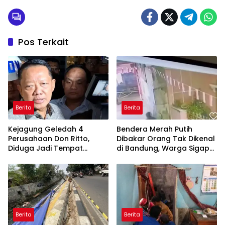
Pos Terkait
Berita
Berita
Kejagung Geledah 4
Bendera Merah Putih
Perusahaan Don Ritto,
Dibakar Orang Tak Dikenal
Diduga Jadi Tempat
di Bandung, Warga Sigap
Pencucian Uang Eks
Padamkan Api
Jampidsus Febrie
Berita
Berita