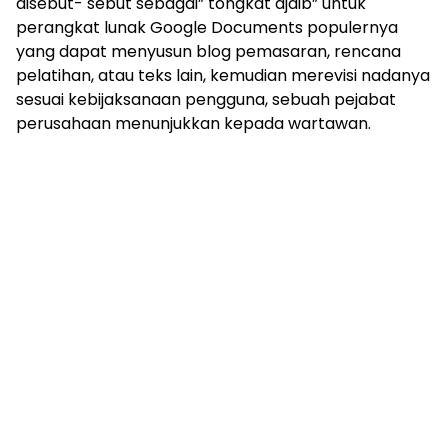
disebut- sebut sebagai” tongkat ajaib” untuk
mengandung
unsur
perangkat lunak Google Documents populernya
edukasi,
yang dapat menyusun blog pemasaran, rencana
gaya
pelatihan, atau teks lain, kemudian merevisi nadanya
hidup,
sesuai kebijaksanaan pengguna, sebuah pejabat
hiburan,
perusahaan menunjukkan kepada wartawan.
bebas
dari
SARA,
narkoba
dan
berita
asusila
Media
Cetak
dan
Online
Ampera
News