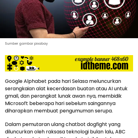
harga
iklan
yang
relatif
lebih
murah
dari
Sumber gambar pixabay
Koran
maupun
media
siber
lainnya,
Google Alphabet pada hari Selasa meluncurkan
desain
Koran
serangkaian alat kecerdasan buatan atau AI untuk
dan
gmail, dan perangkat lunak awan nya, membidik
media
Microsoft beberapa hari sebelum saingannya
siber
diharapkan membuat pengumuman serupa.
lebih
eksklusif,
Dalam pemutaran ulang chatbot dogfight yang
bergaya
diluncurkan oleh raksasa teknologi bulan lalu, ABC
trendi,