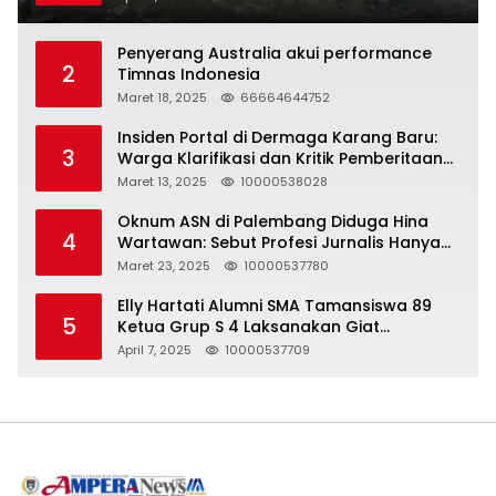
Penyerang Australia akui performance
2
Timnas Indonesia
Maret 18, 2025
66664644752
Insiden Portal di Dermaga Karang Baru:
3
Warga Klarifikasi dan Kritik Pemberitaan
yang Tidak Akurat
Maret 13, 2025
10000538028
Oknum ASN di Palembang Diduga Hina
4
Wartawan: Sebut Profesi Jurnalis Hanya
Seharga 2 Liter Bensin, Berujung Dugaan
Maret 23, 2025
10000537780
Pelanggaran UU ITE!
Elly Hartati Alumni SMA Tamansiswa 89
5
Ketua Grup S 4 Laksanakan Giat
Silaturahmi
April 7, 2025
10000537709