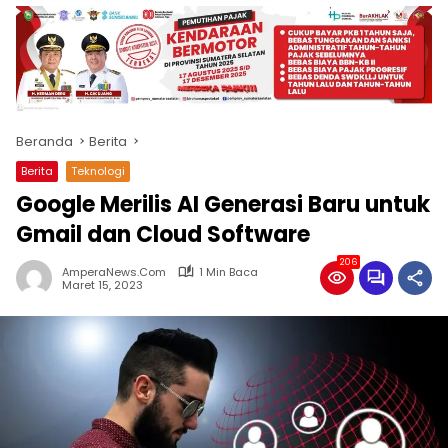
produk
antara
lain
mampu
menjadi
tempat
Beranda
Berita
komunikasi
usaha
Berita
Teknologi
(beriklan),
Google Merilis AI Generasi Baru untuk
fokus
pada
Gmail dan Cloud Software
pemberitaan
206
nasional
AmperaNews.Com
1 Min Baca
Maret 15, 2023
maupun
international,
bernuansa
lokal
dan
dinamis,
memiliki
kisaran