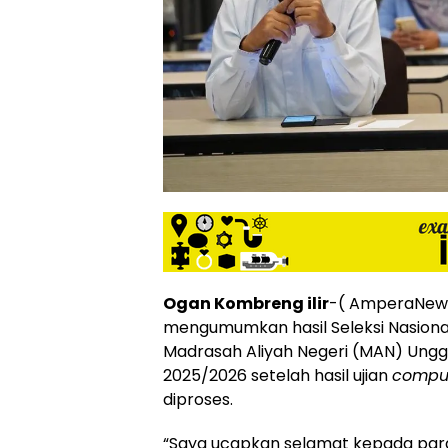
siber
lebih
eksklusif,
bergaya
trendi,
mengandung
unsur
edukasi,
gaya
hidup,
hiburan,
bebas
dari
SARA,
Ogan Kombreng ilir
-( AmperaNew
narkoba
mengumumkan hasil Seleksi Nasional
dan
Madrasah Aliyah Negeri (MAN) Ungg
berita
2025/2026 setelah hasil ujian
comput
asusila
Media
diproses.
Cetak
dan
“Saya ucapkan selamat kepada par