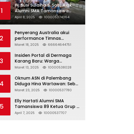
Hj. Susi Sulaiha S. Sos., Ajak
1
Alumni SMA Tamansiswa
Palembang Angkatan 91 Halal
April 8, 2025
100005374364
Bihalal
Penyerang Australia akui
2
performance Timnas
Indonesia
Maret 18, 2025
66664644751
Insiden Portal di Dermaga
3
Karang Baru: Warga
Klarifikasi dan Kritik
Maret 13, 2025
10000538028
Pemberitaan yang Tidak
Akurat
Oknum ASN di Palembang
4
Diduga Hina Wartawan: Sebut
Profesi Jurnalis Hanya
Maret 23, 2025
10000537780
Seharga 2 Liter Bensin,
Berujung Dugaan
Elly Hartati Alumni SMA
5
Pelanggaran UU ITE!
Tamansiswa 89 Ketua Grup S
4 Laksanakan Giat
April 7, 2025
10000537707
Silaturahmi