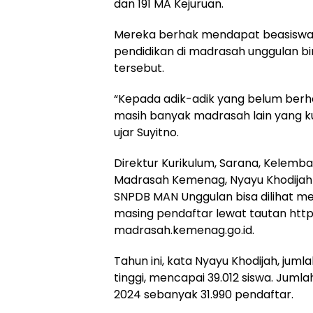
dan 191 MA Kejuruan.
Mereka berhak mendapat beasiswa 
pendidikan di madrasah unggulan 
tersebut.
“Kepada adik-adik yang belum berhas
masih banyak madrasah lain yang kua
ujar Suyitno.
Direktur Kurikulum, Sarana, Kelemb
Madrasah Kemenag, Nyayu Khodij
SNPDB MAN Unggulan bisa dilihat mel
masing pendaftar lewat tautan htt
madrasah.kemenag.go.id.
Tahun ini, kata Nyayu Khodijah, ju
tinggi, mencapai 39.012 siswa. Jumla
2024 sebanyak 31.990 pendaftar.