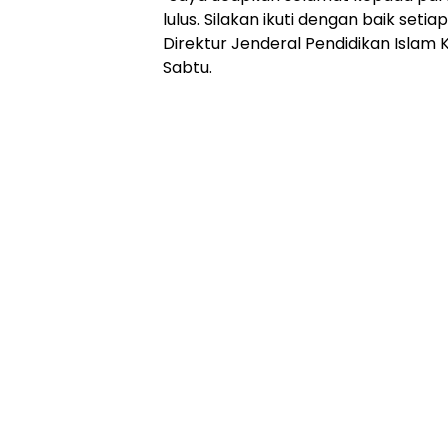
Online
lulus. Silakan ikuti dengan baik seti
Ampera
Direktur Jenderal Pendidikan Islam 
News
Sabtu.