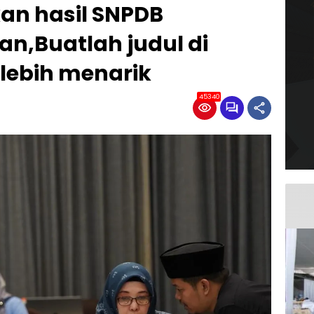
n hasil SNPDB
n,Buatlah judul di
lebih menarik
453406