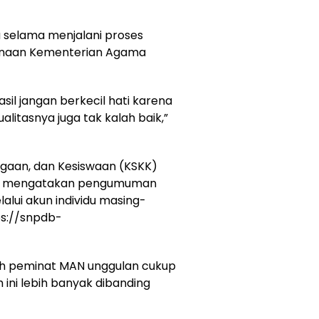
selama menjalani proses
binaan Kementerian Agama
il jangan berkecil hati karena
litasnya juga tak kalah baik,”
agaan, dan Kesiswaan (KSKK)
ah mengatakan pengumuman
alui akun individu masing-
ps://snpdb-
mlah peminat MAN unggulan cukup
h ini lebih banyak dibanding