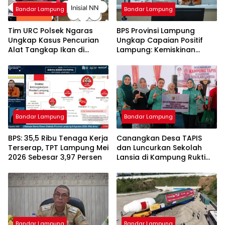
Bandar Lampung
Bandar Lampung
Tim URC Polsek Ngaras
BPS Provinsi Lampung
Ungkap Kasus Pencurian
Ungkap Capaian Positif
Alat Tangkap Ikan di
Lampung: Kemiskinan
Pelabuhan Kota Jawa, Dua
Turun, Inflasi Terkendali,
Terduga Pelaku
Ekonomi Terus Tumbuh
Diamankan.
Bandar Lampung
Bandar Lampung
BPS: 35,5 Ribu Tenaga Kerja
Canangkan Desa TAPIS
Terserap, TPT Lampung Mei
dan Luncurkan Sekolah
2026 Sebesar 3,97 Persen
Lansia di Kampung Rukti
Endah, Ketua TP PKK
Lampung Dorong
Pembangunan SDM Dimulai
dari Desa
Bandar Lampung
Bandar Lampung