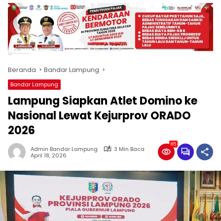
produk
antara
lain
mampu
menjadi
tempat
Beranda
Bandar Lampung
komunikasi
usaha
Bandar Lampung
(beriklan),
Lampung Siapkan Atlet Domino ke
fokus
pada
Nasional Lewat Kejurprov ORADO
pemberitaan
2026
nasional
maupun
85
Admin Bandar Lampung
3 Min Baca
international,
April 18, 2026
bernuansa
lokal
dan
dinamis,
memiliki
kisaran