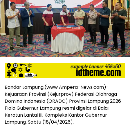
harga
iklan
yang
relatif
lebih
murah
dari
Koran
maupun
media
siber
lainnya,
desain
Koran
Bandar Lampung,(www Ampera-News.com)-
dan
Kejuaraan Provinsi (Kejurprov) Federasi Olahraga
media
Domino Indonesia (ORADO) Provinsi Lampung 2026
siber
lebih
Piala Gubernur Lampung resmi digelar di Balai
eksklusif,
Keratun Lantai III, Kompleks Kantor Gubernur
bergaya
Lampung, Sabtu (18/04/2026).
trendi,