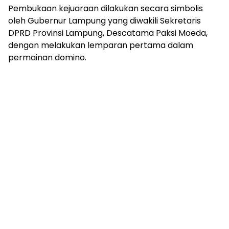
mengandung
Pembukaan kejuaraan dilakukan secara simbolis
unsur
oleh Gubernur Lampung yang diwakili Sekretaris
edukasi,
DPRD Provinsi Lampung, Descatama Paksi Moeda,
gaya
dengan melakukan lemparan pertama dalam
hidup,
hiburan,
permainan domino.
bebas
dari
SARA,
narkoba
dan
berita
asusila
Media
Cetak
dan
Online
Ampera
News