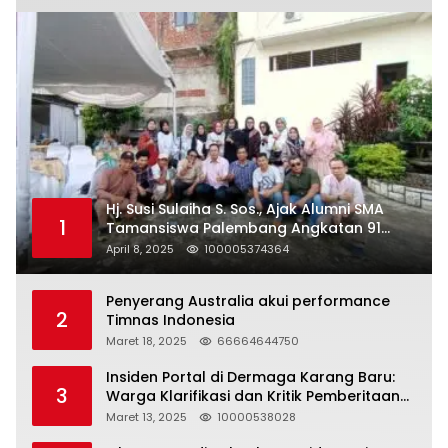
Hj. Susi Sulaiha S. Sos., Ajak Alumni SMA
1
Tamansiswa Palembang Angkatan 91
Halal Bihalal
April 8, 2025
100005374364
Penyerang Australia akui performance
2
Timnas Indonesia
Maret 18, 2025
66664644750
Insiden Portal di Dermaga Karang Baru:
3
Warga Klarifikasi dan Kritik Pemberitaan
yang Tidak Akurat
Maret 13, 2025
10000538028