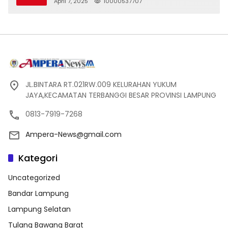
Silaturahmi
April 7, 2025
10000537707
JL.BINTARA RT.021RW.009 KELURAHAN YUKUM
JAYA,KECAMATAN TERBANGGI BESAR PROVINSI LAMPUNG
0813-7919-7268
Ampera-News@gmail.com
Kategori
Uncategorized
Bandar Lampung
Lampung Selatan
Tulang Bawang Barat