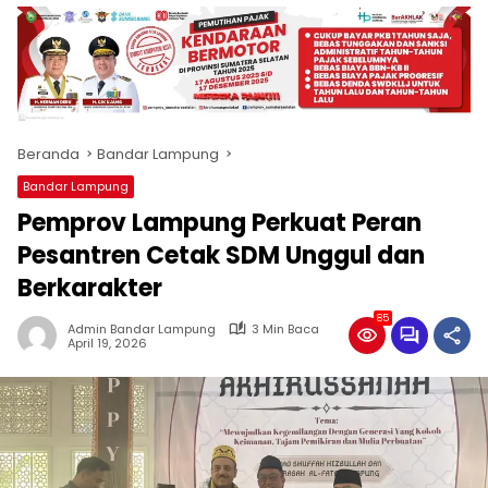
produk
antara
lain
mampu
menjadi
tempat
Beranda
Bandar Lampung
komunikasi
usaha
Bandar Lampung
(beriklan),
Pemprov Lampung Perkuat Peran
fokus
pada
Pesantren Cetak SDM Unggul dan
pemberitaan
Berkarakter
nasional
maupun
85
Admin Bandar Lampung
3 Min Baca
international,
April 19, 2026
bernuansa
lokal
dan
dinamis,
memiliki
kisaran