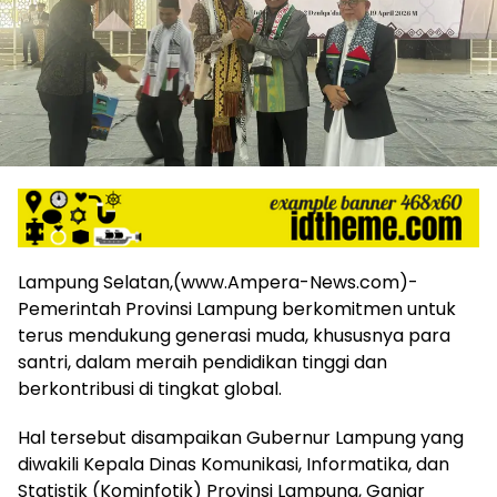
harga
iklan
yang
relatif
lebih
murah
dari
Koran
maupun
media
siber
lainnya,
Lampung Selatan,(www.Ampera-News.com)-
desain
Pemerintah Provinsi Lampung berkomitmen untuk
Koran
terus mendukung generasi muda, khususnya para
dan
santri, dalam meraih pendidikan tinggi dan
media
siber
berkontribusi di tingkat global.
lebih
eksklusif,
Hal tersebut disampaikan Gubernur Lampung yang
bergaya
diwakili Kepala Dinas Komunikasi, Informatika, dan
trendi,
Statistik (Kominfotik) Provinsi Lampung, Ganjar