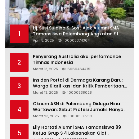
Hj. Susi Sulaiha S. Sos., Ajak Alumni SMA
1
Tamansiswa Palembang Angkatan 91
Halal Bihalal
April 8, 2025
100005374364
Penyerang Australia akui performance
2
Timnas Indonesia
Maret 18, 2025
66664644751
Insiden Portal di Dermaga Karang Baru:
3
Warga Klarifikasi dan Kritik Pemberitaan
yang Tidak Akurat
Maret 13, 2025
10000538028
Oknum ASN di Palembang Diduga Hina
4
Wartawan: Sebut Profesi Jurnalis Hanya
Seharga 2 Liter Bensin, Berujung Dugaan
Maret 23, 2025
10000537780
Pelanggaran UU ITE!
Elly Hartati Alumni SMA Tamansiswa 89
5
Ketua Grup S 4 Laksanakan Giat