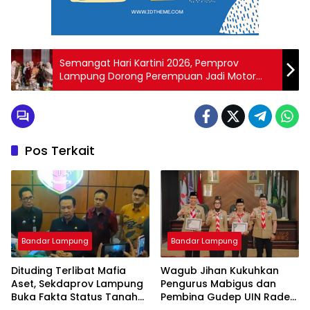
Semangat Hari Kartini 2026, Pemprov
Lampung Dorong Perempuan Jadi Motor
Pembangunan
Pos Terkait
Bandar Lampung
Bandar Lampung
Dituding Terlibat Mafia
Wagub Jihan Kukuhkan
Aset, Sekdaprov Lampung
Pengurus Mabigus dan
Buka Fakta Status Tanah
Pembina Gudep UIN Raden
Ryacudu
Intan, Dorong Pramuka