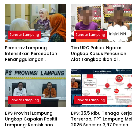
Perkuat Karakter Generasi
Muda
Bandar Lampung
Bandar Lampung
Pemprov Lampung
Tim URC Polsek Ngaras
Intensifkan Percepatan
Ungkap Kasus Pencurian
Penanggulangan
Alat Tangkap Ikan di
Tuberkulosis di
Pelabuhan Kota Jawa, Dua
Tanggamus
Terduga Pelaku
Diamankan.
Bandar Lampung
Bandar Lampung
BPS Provinsi Lampung
BPS: 35,5 Ribu Tenaga Kerja
Ungkap Capaian Positif
Terserap, TPT Lampung Mei
Lampung: Kemiskinan
2026 Sebesar 3,97 Persen
Turun, Inflasi Terkendali,
Ekonomi Terus Tumbuh