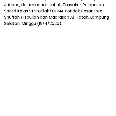
mengandung
Jationo, dalam acara Haflah Tasyakur Pelepasan
unsur
Santri Kelas VI Shuffah/XII MA Pondok Pesantren
edukasi,
Shuffah Hizbullah dan Madrasah Al-Fatah, Lampung
gaya
hidup,
Selatan, Minggu (19/4/2026).
hiburan,
bebas
dari
SARA,
narkoba
dan
berita
asusila
Media
Cetak
dan
Online
Ampera
News