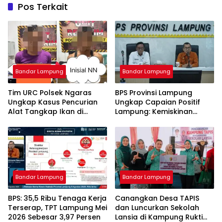
Pos Terkait
Bandar Lampung
Bandar Lampung
Tim URC Polsek Ngaras
BPS Provinsi Lampung
Ungkap Kasus Pencurian
Ungkap Capaian Positif
Alat Tangkap Ikan di
Lampung: Kemiskinan
Pelabuhan Kota Jawa, Dua
Turun, Inflasi Terkendali,
Terduga Pelaku
Ekonomi Terus Tumbuh
Diamankan.
Bandar Lampung
Bandar Lampung
BPS: 35,5 Ribu Tenaga Kerja
Canangkan Desa TAPIS
Terserap, TPT Lampung Mei
dan Luncurkan Sekolah
2026 Sebesar 3,97 Persen
Lansia di Kampung Rukti