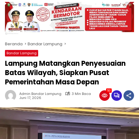
produk
antara
lain
mampu
menjadi
tempat
Beranda
Bandar Lampung
komunikasi
usaha
Bandar Lampung
(beriklan),
Lampung Matangkan Penyesuaian
fokus
pada
Batas Wilayah, Siapkan Pusat
pemberitaan
Pemerintahan Masa Depan
nasional
maupun
50
Admin Bandar Lampung
3 Min Baca
international,
Juni 17, 2026
bernuansa
lokal
dan
dinamis,
memiliki
kisaran