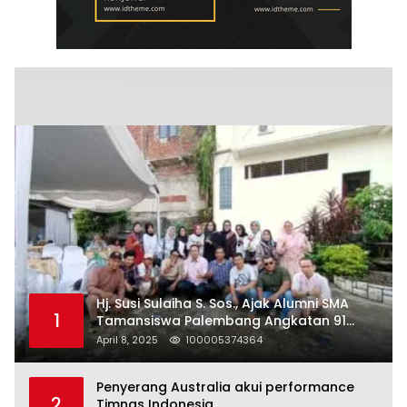
Hj. Susi Sulaiha S. Sos., Ajak Alumni SMA
1
Tamansiswa Palembang Angkatan 91
Halal Bihalal
April 8, 2025
100005374364
Penyerang Australia akui performance
2
Timnas Indonesia