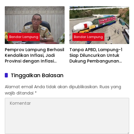
Endah, Ketua TP PKK
Lampung Dorong
Pembangunan SDM Dimulai
dari Desa
Bandar Lampung
Bandar Lampung
Pemprov Lampung Berhasil
Tanpa APBD, Lampung-1
Kendalikan Inflasi, Jadi
Siap Diluncurkan Untuk
Provinsi dengan Inflasi
Dukung Pembangunan
Terendah di Sumatera
Berbasis Data
Tinggalkan Balasan
Alamat email Anda tidak akan dipublikasikan.
Ruas yang
wajib ditandai
*