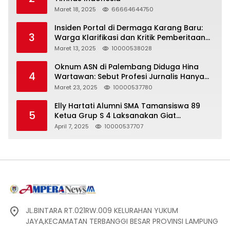
Maret 18, 2025
66664644750
Insiden Portal di Dermaga Karang Baru:
3
Warga Klarifikasi dan Kritik Pemberitaan
yang Tidak Akurat
Maret 13, 2025
10000538028
Oknum ASN di Palembang Diduga Hina
4
Wartawan: Sebut Profesi Jurnalis Hanya
Seharga 2 Liter Bensin, Berujung Dugaan
Maret 23, 2025
10000537780
Pelanggaran UU ITE!
Elly Hartati Alumni SMA Tamansiswa 89
5
Ketua Grup S 4 Laksanakan Giat
Silaturahmi
April 7, 2025
10000537707
JL.BINTARA RT.021RW.009 KELURAHAN YUKUM
JAYA,KECAMATAN TERBANGGI BESAR PROVINSI LAMPUNG