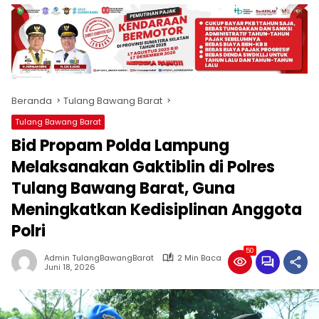
produk
antara
lain
mampu
menjadi
tempat
Beranda
Tulang Bawang Barat
komunikasi
usaha
Tulang Bawang Barat
(beriklan),
Bid Propam Polda Lampung
fokus
pada
Melaksanakan Gaktiblin di Polres
pemberitaan
Tulang Bawang Barat, Guna
nasional
Meningkatkan Kedisiplinan Anggota
maupun
international,
Polri
bernuansa
lokal
50
Admin TulangBawangBarat
2 Min Baca
dan
Juni 18, 2026
dinamis,
memiliki
kisaran