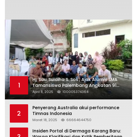
Hj. Susi Sulaiha S. Sos., Ajak Alumni SMA
1
Tamansiswa Palembang Angkatan 91
Halal Bihalal
April 8, 2025
100005374364
Penyerang Australia akui performance
2
Timnas Indonesia
Maret 18, 2025
66664644750
Insiden Portal di Dermaga Karang Baru:
3
Warga Klarifikasi dan Kritik Pemberitaan