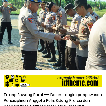
harga
iklan
yang
relatif
lebih
murah
dari
Koran
maupun
media
siber
lainnya,
desain
Koran
dan
media
siber
lebih
eksklusif,
Tulang Bawang Barat—– Dalam rangka pengawasan
bergaya
Pendisiplinan Anggota Polri, Bidang Profesi dan
trendi,