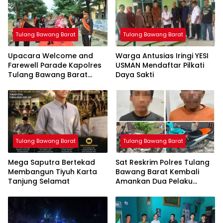
Tulang Bawang Barat
Tulang Bawang Barat
Upacara Welcome and
Warga Antusias Iringi YESI
Farewell Parade Kapolres
USMAN Mendaftar Pilkati
Tulang Bawang Barat
Daya Sakti
Berlangsung Khidmat
Tulang Bawang Barat
Tulang Bawang Barat
Mega Saputra Bertekad
Sat Reskrim Polres Tulang
Membangun Tiyuh Karta
Bawang Barat Kembali
Tanjung Selamat
Amankan Dua Pelaku
Curat di Kecamatan
Tulang Bawang Tengah