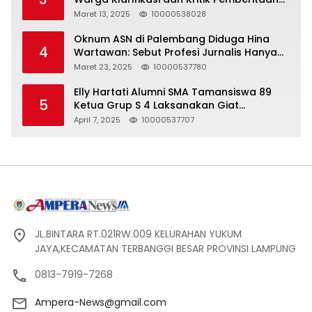
yang Tidak Akurat
Maret 13, 2025
10000538028
Oknum ASN di Palembang Diduga Hina
4
Wartawan: Sebut Profesi Jurnalis Hanya
Seharga 2 Liter Bensin, Berujung Dugaan
Maret 23, 2025
10000537780
Pelanggaran UU ITE!
Elly Hartati Alumni SMA Tamansiswa 89
5
Ketua Grup S 4 Laksanakan Giat
Silaturahmi
April 7, 2025
10000537707
JL.BINTARA RT.021RW.009 KELURAHAN YUKUM
JAYA,KECAMATAN TERBANGGI BESAR PROVINSI LAMPUNG
0813-7919-7268
Ampera-News@gmail.com