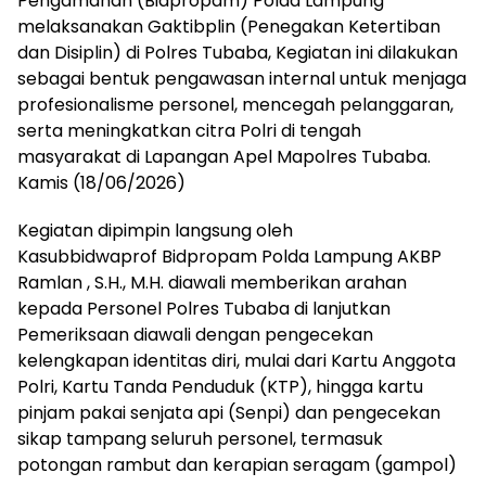
Pengamanan (Bidpropam) Polda Lampung
mengandung
melaksanakan Gaktibplin (Penegakan Ketertiban
unsur
edukasi,
dan Disiplin) di Polres Tubaba, Kegiatan ini dilakukan
gaya
sebagai bentuk pengawasan internal untuk menjaga
hidup,
profesionalisme personel, mencegah pelanggaran,
hiburan,
serta meningkatkan citra Polri di tengah
bebas
masyarakat di Lapangan Apel Mapolres Tubaba.
dari
Kamis (18/06/2026)
SARA,
narkoba
Kegiatan dipimpin langsung oleh
dan
Kasubbidwaprof Bidpropam Polda Lampung AKBP
berita
asusila
Ramlan , S.H., M.H. diawali memberikan arahan
Media
kepada Personel Polres Tubaba di lanjutkan
Cetak
Pemeriksaan diawali dengan pengecekan
dan
kelengkapan identitas diri, mulai dari Kartu Anggota
Online
Polri, Kartu Tanda Penduduk (KTP), hingga kartu
Ampera
pinjam pakai senjata api (Senpi) dan pengecekan
News
sikap tampang seluruh personel, termasuk
potongan rambut dan kerapian seragam (gampol)