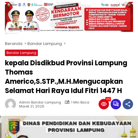
produk
antara
lain
mampu
menjadi
tempat
Beranda
Bandar Lampung
komunikasi
usaha
Bandar Lampung
(beriklan),
kepala Disdikbud Provinsi Lampung
fokus
pada
Thomas
pemberitaan
Americo,S.STP.,M.H.Mengucapkan
nasional
Selamat Hari Raya Idul Fitri 1447 H
maupun
international,
115
bernuansa
Admin Bandar Lampung
1 Min Baca
Maret 21, 2026
lokal
dan
dinamis,
memiliki
kisaran