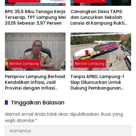
BPS: 35,5 Ribu Tenaga Kerja
Canangkan Desa TAPIS
Terserap, TPT Lampung Mei
dan Luncurkan Sekolah
2026 Sebesar 3,97 Persen
Lansia di Kampung Rukti
Endah, Ketua TP PKK
Lampung Dorong
Pembangunan SDM Dimulai
dari Desa
Bandar Lampung
Bandar Lampung
Pemprov Lampung Berhasil
Tanpa APBD, Lampung-1
Kendalikan Inflasi, Jadi
Siap Diluncurkan Untuk
Provinsi dengan Inflasi
Dukung Pembangunan
Terendah di Sumatera
Berbasis Data
Tinggalkan Balasan
Alamat email Anda tidak akan dipublikasikan.
Ruas yang
wajib ditandai
*