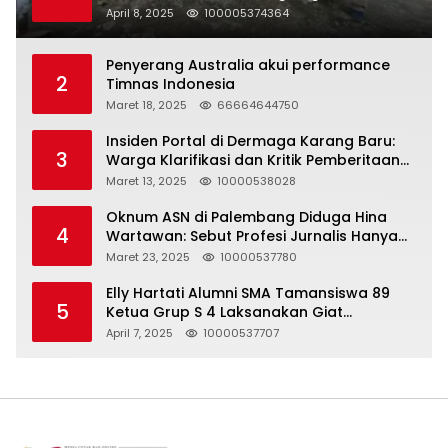
Halal Bihalal
April 8, 2025
100005374364
Penyerang Australia akui performance
2
Timnas Indonesia
Maret 18, 2025
66664644750
Insiden Portal di Dermaga Karang Baru:
3
Warga Klarifikasi dan Kritik Pemberitaan
yang Tidak Akurat
Maret 13, 2025
10000538028
Oknum ASN di Palembang Diduga Hina
4
Wartawan: Sebut Profesi Jurnalis Hanya
Seharga 2 Liter Bensin, Berujung Dugaan
Maret 23, 2025
10000537780
Pelanggaran UU ITE!
Elly Hartati Alumni SMA Tamansiswa 89
5
Ketua Grup S 4 Laksanakan Giat
Silaturahmi
April 7, 2025
10000537707