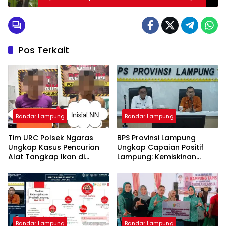
Kanan Gelar Patroli Blue Light
Pos Terkait
Bandar Lampung
Bandar Lampung
Tim URC Polsek Ngaras
BPS Provinsi Lampung
Ungkap Kasus Pencurian
Ungkap Capaian Positif
Alat Tangkap Ikan di
Lampung: Kemiskinan
Pelabuhan Kota Jawa, Dua
Turun, Inflasi Terkendali,
Terduga Pelaku
Ekonomi Terus Tumbuh
Diamankan.
Bandar Lampung
Bandar Lampung