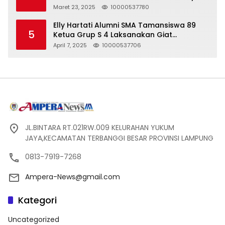
Seharga 2 Liter Bensin, Berujung Dugaan
Maret 23, 2025
10000537780
Pelanggaran UU ITE!
Elly Hartati Alumni SMA Tamansiswa 89
5
Ketua Grup S 4 Laksanakan Giat
Silaturahmi
April 7, 2025
10000537706
JL.BINTARA RT.021RW.009 KELURAHAN YUKUM
JAYA,KECAMATAN TERBANGGI BESAR PROVINSI LAMPUNG
0813-7919-7268
Ampera-News@gmail.com
Kategori
Uncategorized