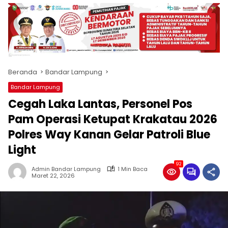
produk
antara
lain
mampu
menjadi
tempat
Beranda
Bandar Lampung
komunikasi
usaha
Bandar Lampung
(beriklan),
Cegah Laka Lantas, Personel Pos
fokus
pada
Pam Operasi Ketupat Krakatau 2026
pemberitaan
Polres Way Kanan Gelar Patroli Blue
nasional
Light
maupun
international,
92
bernuansa
Admin Bandar Lampung
1 Min Baca
Maret 22, 2026
lokal
dan
dinamis,
memiliki
kisaran