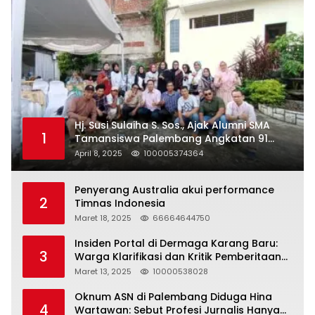
Hj. Susi Sulaiha S. Sos., Ajak Alumni SMA
1
Tamansiswa Palembang Angkatan 91
Halal Bihalal
April 8, 2025
100005374364
Penyerang Australia akui performance
2
Timnas Indonesia
Maret 18, 2025
66664644750
Insiden Portal di Dermaga Karang Baru:
3
Warga Klarifikasi dan Kritik Pemberitaan
yang Tidak Akurat
Maret 13, 2025
10000538028
Oknum ASN di Palembang Diduga Hina
4
Wartawan: Sebut Profesi Jurnalis Hanya