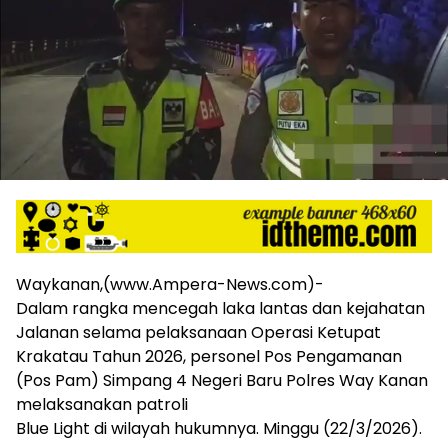
harga
iklan
yang
relatif
lebih
murah
dari
Koran
maupun
media
siber
lainnya,
desain
Waykanan,(www.Ampera-News.com)-
Koran
dan
Dalam rangka mencegah laka lantas dan kejahatan
media
Jalanan selama pelaksanaan Operasi Ketupat
siber
Krakatau Tahun 2026, personel Pos Pengamanan
lebih
(Pos Pam) Simpang 4 Negeri Baru Polres Way Kanan
eksklusif,
melaksanakan patroli
bergaya
Blue Light di wilayah hukumnya. Minggu (22/3/2026).
trendi,