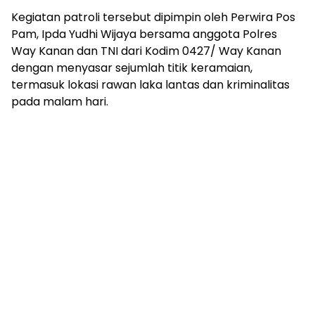
mengandung
Kegiatan patroli tersebut dipimpin oleh Perwira Pos
unsur
edukasi,
Pam, Ipda Yudhi Wijaya bersama anggota Polres
gaya
Way Kanan dan TNI dari Kodim 0427/ Way Kanan
hidup,
dengan menyasar sejumlah titik keramaian,
hiburan,
termasuk lokasi rawan laka lantas dan kriminalitas
bebas
pada malam hari.
dari
SARA,
narkoba
dan
berita
asusila
Media
Cetak
dan
Online
Ampera
News