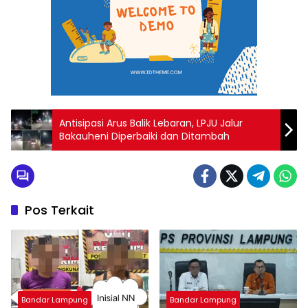
Antisipasi Arus Balik Lebaran, LPJU Jalur
Bakauheni Diperbaiki dan Ditambah
Pos Terkait
Bandar Lampung
Bandar Lampung