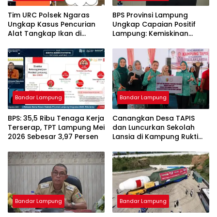
Tim URC Polsek Ngaras
BPS Provinsi Lampung
Ungkap Kasus Pencurian
Ungkap Capaian Positif
Alat Tangkap Ikan di
Lampung: Kemiskinan
Pelabuhan Kota Jawa, Dua
Turun, Inflasi Terkendali,
Terduga Pelaku
Ekonomi Terus Tumbuh
Diamankan.
Bandar Lampung
Bandar Lampung
BPS: 35,5 Ribu Tenaga Kerja
Canangkan Desa TAPIS
Terserap, TPT Lampung Mei
dan Luncurkan Sekolah
2026 Sebesar 3,97 Persen
Lansia di Kampung Rukti
Endah, Ketua TP PKK
Lampung Dorong
Pembangunan SDM Dimulai
dari Desa
Bandar Lampung
Bandar Lampung