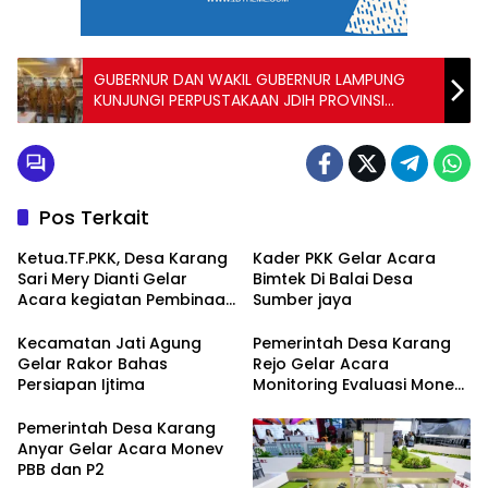
GUBERNUR DAN WAKIL GUBERNUR LAMPUNG
KUNJUNGI PERPUSTAKAAN JDIH PROVINSI
LAMPUNG DiBULAN RAMADHAN
Pos Terkait
Ketua.TF.PKK, Desa Karang
Kader PKK Gelar Acara
Sari Mery Dianti Gelar
Bimtek Di Balai Desa
Acara kegiatan Pembinaan
Sumber jaya
dan bimbingan Pada Para
Anggota Kader PKK
Kecamatan Jati Agung
Pemerintah Desa Karang
Gelar Rakor Bahas
Rejo Gelar Acara
Persiapan Ijtima
Monitoring Evaluasi Monev
PBB dan P2 Perkotaan
Pemerintah Desa Karang
Anyar Gelar Acara Monev
PBB dan P2