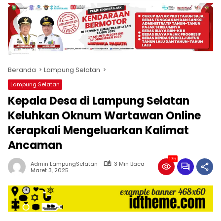
produk
antara
lain
mampu
menjadi
tempat
Beranda
Lampung Selatan
komunikasi
usaha
Lampung Selatan
(beriklan),
Kepala Desa di Lampung Selatan
fokus
pada
Keluhkan Oknum Wartawan Online
pemberitaan
Kerapkali Mengeluarkan Kalimat
nasional
Ancaman
maupun
international,
175
bernuansa
Admin LampungSelatan
3 Min Baca
Maret 3, 2025
lokal
dan
dinamis,
memiliki
kisaran