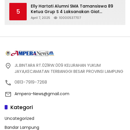
Pelanggaran UU ITE!
Elly Hartati Alumni SMA Tamansiswa 89
5
Ketua Grup S 4 Laksanakan Giat
Silaturahmi
April 7, 2025
10000537707
JL.BINTARA RT.021RW.009 KELURAHAN YUKUM
JAYA,KECAMATAN TERBANGGI BESAR PROVINSI LAMPUNG
0813-7919-7268
Ampera-News@gmail.com
Kategori
Uncategorized
Bandar Lampung