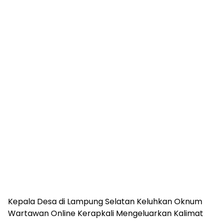
mengandung
unsur
edukasi,
gaya
hidup,
hiburan,
bebas
dari
SARA,
narkoba
dan
berita
asusila
Media
Cetak
dan
Online
Ampera
News
Kepala Desa di Lampung Selatan Keluhkan Oknum
Wartawan Online Kerapkali Mengeluarkan Kalimat