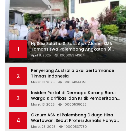
Hj. Susi Sulaiha S. Sos., Ajak Alumni SMA
1
Tamansiswa Palembang Angkatan 91
Halal Bihalal
April 8, 2025
100005374364
Penyerang Australia akui performance
2
Timnas Indonesia
Maret 18, 2025
66664644751
Insiden Portal di Dermaga Karang Baru:
3
Warga Klarifikasi dan Kritik Pemberitaan
yang Tidak Akurat
Maret 13, 2025
10000538028
Oknum ASN di Palembang Diduga Hina
4
Wartawan: Sebut Profesi Jurnalis Hanya
Seharga 2 Liter Bensin, Berujung Dugaan
Maret 23, 2025
10000537780