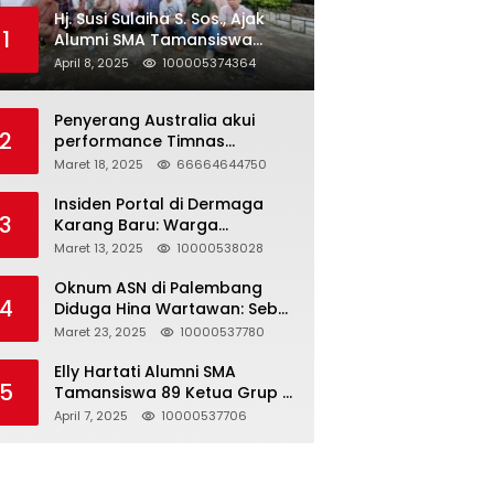
Hj. Susi Sulaiha S. Sos., Ajak
1
Alumni SMA Tamansiswa
Palembang Angkatan 91 Halal
April 8, 2025
100005374364
Bihalal
Penyerang Australia akui
2
performance Timnas
Indonesia
Maret 18, 2025
66664644750
Insiden Portal di Dermaga
3
Karang Baru: Warga
Klarifikasi dan Kritik
Maret 13, 2025
10000538028
Pemberitaan yang Tidak
Akurat
Oknum ASN di Palembang
4
Diduga Hina Wartawan: Sebut
Profesi Jurnalis Hanya
Maret 23, 2025
10000537780
Seharga 2 Liter Bensin,
Berujung Dugaan
Elly Hartati Alumni SMA
5
Pelanggaran UU ITE!
Tamansiswa 89 Ketua Grup S
4 Laksanakan Giat
April 7, 2025
10000537706
Silaturahmi