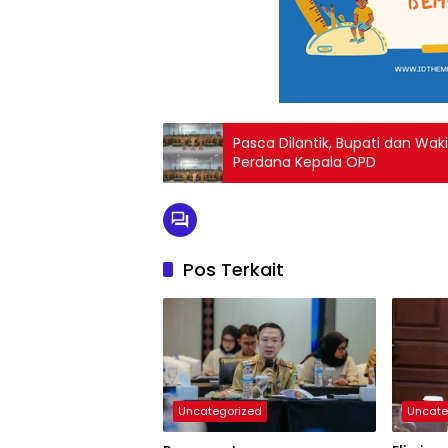
Pasca Dilantik, Bupati dan Wak
Perdana Kepala OPD
Pos Terkait
Uncategorized
Uncate