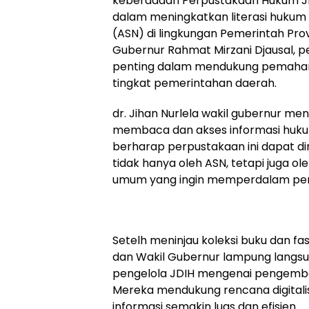
keberadaan Perpustakaan Hukum JD
dalam meningkatkan literasi hukum 
(ASN) di lingkungan Pemerintah Pro
Gubernur Rahmat Mirzani Djausal, per
penting dalam mendukung pemaha
tingkat pemerintahan daerah.
dr. Jihan Nurlela wakil gubernur m
membaca dan akses informasi huku
berharap perpustakaan ini dapat d
tidak hanya oleh ASN, tetapi juga 
umum yang ingin memperdalam pen
Setelh meninjau koleksi buku dan fas
dan Wakil Gubernur lampung langsu
pengelola JDIH mengenai pengemb
Mereka mendukung rencana digitalis
informasi semakin luas dan efisien.