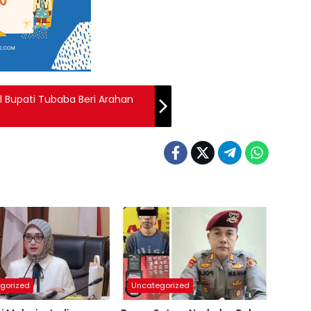
il Bupati Tubaba Beri Arahan
gorized
Uncategorized