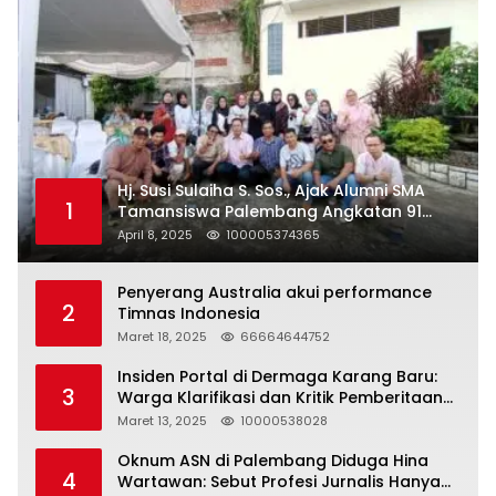
Hj. Susi Sulaiha S. Sos., Ajak Alumni SMA
1
Tamansiswa Palembang Angkatan 91
Halal Bihalal
April 8, 2025
100005374365
Penyerang Australia akui performance
2
Timnas Indonesia
Maret 18, 2025
66664644752
Insiden Portal di Dermaga Karang Baru:
3
Warga Klarifikasi dan Kritik Pemberitaan
yang Tidak Akurat
Maret 13, 2025
10000538028
Oknum ASN di Palembang Diduga Hina
4
Wartawan: Sebut Profesi Jurnalis Hanya