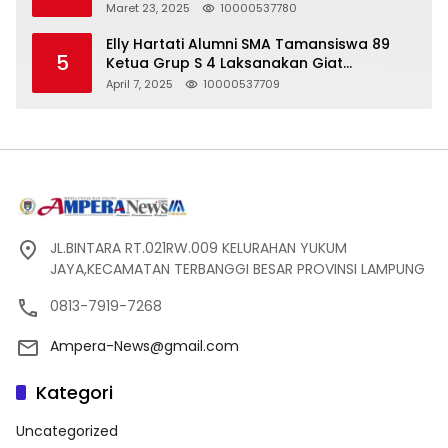
Seharga 2 Liter Bensin, Berujung Dugaan
Maret 23, 2025
10000537780
Pelanggaran UU ITE!
Elly Hartati Alumni SMA Tamansiswa 89
5
Ketua Grup S 4 Laksanakan Giat
Silaturahmi
April 7, 2025
10000537709
JL.BINTARA RT.021RW.009 KELURAHAN YUKUM
JAYA,KECAMATAN TERBANGGI BESAR PROVINSI LAMPUNG
0813-7919-7268
Ampera-News@gmail.com
Kategori
Uncategorized