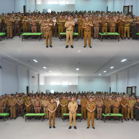
harga
iklan
yang
relatif
lebih
murah
dari
Koran
maupun
media
siber
lainnya,
desain
Koran
dan
media
siber
lebih
eksklusif,
bergaya
trendi,