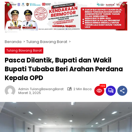
produk
antara
lain
mampu
menjadi
tempat
Beranda
Tulang Bawang Barat
komunikasi
usaha
Tulang Bawang Barat
(beriklan),
Pasca Dilantik, Bupati dan Wakil
fokus
pada
Bupati Tubaba Beri Arahan Perdana
pemberitaan
Kepala OPD
nasional
maupun
169
Admin TulangBawangBarat
2 Min Baca
international,
Maret 3, 2025
bernuansa
lokal
dan
dinamis,
memiliki
kisaran