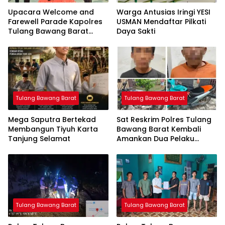
Upacara Welcome and
Warga Antusias Iringi YESI
Farewell Parade Kapolres
USMAN Mendaftar Pilkati
Tulang Bawang Barat
Daya Sakti
Berlangsung Khidmat
Tulang Bawang Barat
Tulang Bawang Barat
Mega Saputra Bertekad
Sat Reskrim Polres Tulang
Membangun Tiyuh Karta
Bawang Barat Kembali
Tanjung Selamat
Amankan Dua Pelaku
Curat di Kecamatan
Tulang Bawang Tengah
Tulang Bawang Barat
Tulang Bawang Barat