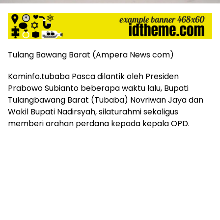
mengandung
unsur
edukasi,
gaya
hidup,
hiburan,
Tulang Bawang Barat (Ampera News com)
bebas
dari
Kominfo.tubaba Pasca dilantik oleh Presiden
SARA,
Prabowo Subianto beberapa waktu lalu, Bupati
narkoba
Tulangbawang Barat (Tubaba) Novriwan Jaya dan
dan
Wakil Bupati Nadirsyah, silaturahmi sekaligus
berita
memberi arahan perdana kepada kepala OPD.
asusila
Media
Cetak
dan
Online
Ampera
News