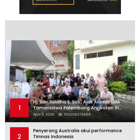
Hj. Susi Sulaiha S. Sos., Ajak Alumni SMA
1
Tamansiswa Palembang Angkatan 91
Halal Bihalal
April 8, 2025
100005374364
Penyerang Australia akui performance
2
Timnas Indonesia