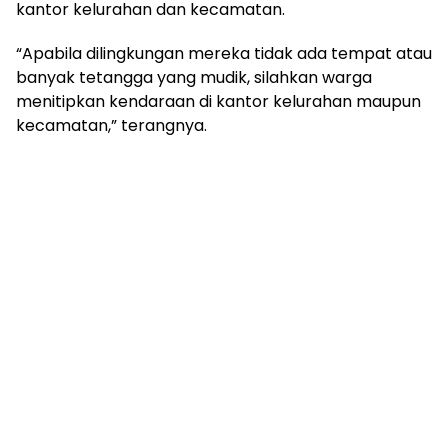
mengandung
kantor kelurahan dan kecamatan.
unsur
edukasi,
“Apabila dilingkungan mereka tidak ada tempat atau
gaya
banyak tetangga yang mudik, silahkan warga
hidup,
menitipkan kendaraan di kantor kelurahan maupun
hiburan,
kecamatan,” terangnya.
bebas
dari
SARA,
narkoba
dan
berita
asusila
Media
Cetak
dan
Online
Ampera
News