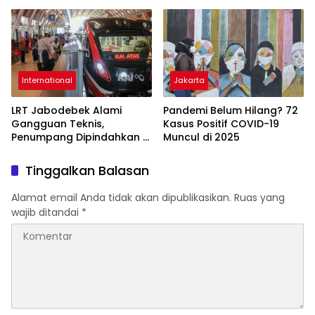
Peredaran Narkoba.
Warga yang Lumpuhkan
Pelaku Kejahatan!
International
Jakarta
LRT Jabodebek Alami
Pandemi Belum Hilang? 72
Gangguan Teknis,
Kasus Positif COVID-19
Penumpang Dipindahkan di
Muncul di 2025
Stasiun Cawang
Tinggalkan Balasan
Alamat email Anda tidak akan dipublikasikan.
Ruas yang
wajib ditandai
*