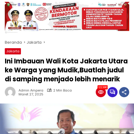
produk
antara
lain
mampu
menjadi
tempat
Beranda
Jakarta
komunikasi
usaha
Jakarta
(beriklan),
Ini Imbauan Wali Kota Jakarta Utara
fokus
pada
ke Warga yang Mudik,Buatlah judul
pemberitaan
di samping menjado lebih menarik
nasional
maupun
122380
Admin Ampera
2 Min Baca
international,
Maret 27, 2025
bernuansa
lokal
dan
dinamis,
memiliki
kisaran