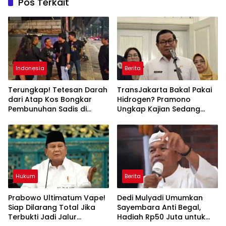
Pos Terkait
Indonesia
Berita
Terungkap! Tetesan Darah
TransJakarta Bakal Pakai
dari Atap Kos Bongkar
Hidrogen? Pramono
Pembunuhan Sadis di
Ungkap Kajian Sedang
Grogol, Pelaku Ditangkap
Dimatangkan
Hukum
Berita
Prabowo Ultimatum Vape!
Dedi Mulyadi Umumkan
Siap Dilarang Total Jika
Sayembara Anti Begal,
Terbukti Jadi Jalur
Hadiah Rp50 Juta untuk