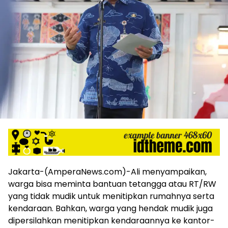
harga
iklan
yang
relatif
lebih
murah
dari
Koran
maupun
media
siber
lainnya,
desain
Koran
dan
media
Jakarta-(AmperaNews.com)-Ali menyampaikan,
siber
warga bisa meminta bantuan tetangga atau RT/RW
lebih
yang tidak mudik untuk menitipkan rumahnya serta
eksklusif,
kendaraan. Bahkan, warga yang hendak mudik juga
bergaya
trendi,
dipersilahkan menitipkan kendaraannya ke kantor-