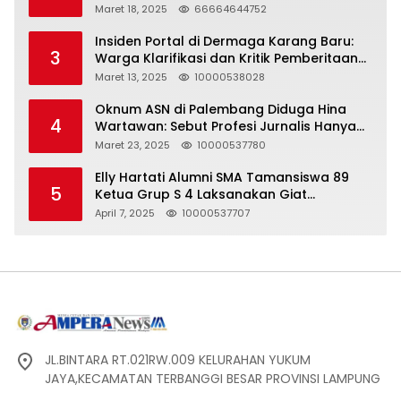
Maret 18, 2025
66664644752
Insiden Portal di Dermaga Karang Baru:
3
Warga Klarifikasi dan Kritik Pemberitaan
yang Tidak Akurat
Maret 13, 2025
10000538028
Oknum ASN di Palembang Diduga Hina
4
Wartawan: Sebut Profesi Jurnalis Hanya
Seharga 2 Liter Bensin, Berujung Dugaan
Maret 23, 2025
10000537780
Pelanggaran UU ITE!
Elly Hartati Alumni SMA Tamansiswa 89
5
Ketua Grup S 4 Laksanakan Giat
Silaturahmi
April 7, 2025
10000537707
JL.BINTARA RT.021RW.009 KELURAHAN YUKUM
JAYA,KECAMATAN TERBANGGI BESAR PROVINSI LAMPUNG