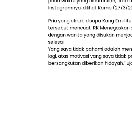
pada waktu yang dibutuhkan,” kata 
Online
Instagramnya, dilihat Kamis (27/3/2
Ampera
News
Pria yang akrab disapa Kang Emil i
tersebut mencuat. RK Menegaskan 
dengan wanita yang diisukan menjadi
selesai.
Yang saya tidak pahami adalah me
lagi, atas motivasi yang saya tidak
bersangkutan diberikan hidayah,” uj