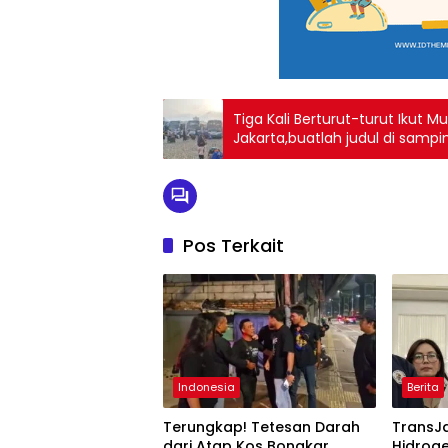
Tiga Kali Berturut-turut Ikut M
Jakarta,buatlah judul di sampi
Pos Terkait
Indonesia
Berita
Terungkap! Tetesan Darah
TransJa
dari Atap Kos Bongkar
Hidrog