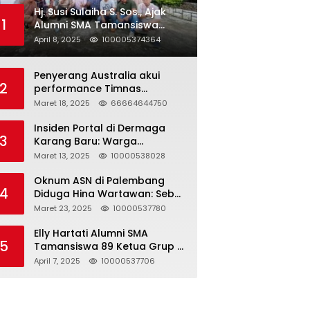
Hj. Susi Sulaiha S. Sos., Ajak
1
Alumni SMA Tamansiswa
Palembang Angkatan 91 Halal
April 8, 2025
100005374364
Bihalal
Penyerang Australia akui
2
performance Timnas
Indonesia
Maret 18, 2025
66664644750
Insiden Portal di Dermaga
3
Karang Baru: Warga
Klarifikasi dan Kritik
Maret 13, 2025
10000538028
Pemberitaan yang Tidak
Akurat
Oknum ASN di Palembang
4
Diduga Hina Wartawan: Sebut
Profesi Jurnalis Hanya
Maret 23, 2025
10000537780
Seharga 2 Liter Bensin,
Berujung Dugaan
Elly Hartati Alumni SMA
5
Pelanggaran UU ITE!
Tamansiswa 89 Ketua Grup S
4 Laksanakan Giat
April 7, 2025
10000537706
Silaturahmi