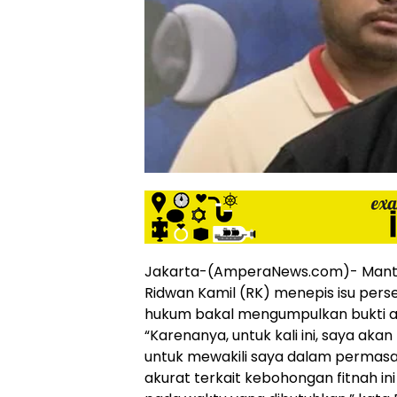
siber
lebih
eksklusif,
bergaya
trendi,
mengandung
unsur
edukasi,
gaya
hidup,
hiburan,
bebas
dari
SARA,
Jakarta-(AmperaNews.com)- Mant
narkoba
Ridwan Kamil (RK) menepis isu pers
dan
hukum bakal mengumpulkan bukti at
berita
asusila
“Karenanya, untuk kali ini, saya ak
Media
untuk mewakili saya dalam permasala
Cetak
akurat terkait kebohongan fitnah ini
dan