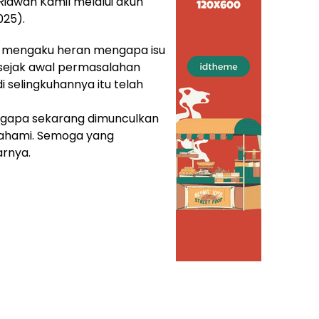
Ridwan Kamil melalui akun
025).
tu mengaku heran mengapa isu
sejak awal permasalahan
 selingkuhannya itu telah
ngapa sekarang dimunculkan
 pahami. Semoga yang
arnya.