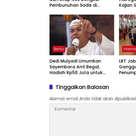
Pembunuhan Sadis di
Kajian
Grogol, Pelaku Ditangkap
Berita
Interna
Dedi Mulyadi Umumkan
LRT Ja
Sayembara Anti Begal,
Ganggu
Hadiah Rp50 Juta untuk
Penump
Warga yang Lumpuhkan
Stasiu
Pelaku Kejahatan!
Tinggalkan Balasan
Alamat email Anda tidak akan dipublikasi