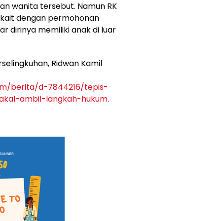
n wanita tersebut. Namun RK
kait dengan permohonan
r dirinya memiliki anak di luar
erselingkuhan, Ridwan Kamil
om/berita/d-7844216/tepis-
bakal-ambil-langkah-hukum
.