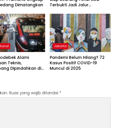
 Sedang Dimatangkan
Terbukti Jadi Jalur
Peredaran Narkoba.
tional
Jakarta
bodebek Alami
Pandemi Belum Hilang? 72
an Teknis,
Kasus Positif COVID-19
ang Dipindahkan di
Muncul di 2025
n Cawang
kan.
Ruas yang wajib ditandai
*