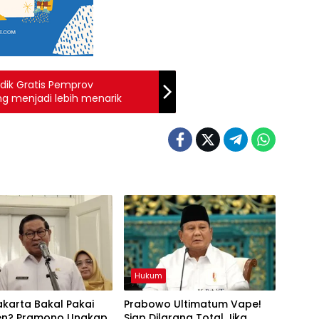
udik Gratis Pemprov
ng menjadi lebih menarik
Hukum
karta Bakal Pakai
Prabowo Ultimatum Vape!
en? Pramono Ungkap
Siap Dilarang Total Jika