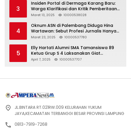
Insiden Portal di Dermaga Karang Baru:
3
Warga Klarifikasi dan Kritik Pemberitaan
yang Tidak Akurat
Maret 13, 2025
10000538028
Oknum ASN di Palembang Diduga Hina
4
Wartawan: Sebut Profesi Jurnalis Hanya
Seharga 2 Liter Bensin, Berujung Dugaan
Maret 23, 2025
10000537780
Pelanggaran UU ITE!
Elly Hartati Alumni SMA Tamansiswa 89
5
Ketua Grup S 4 Laksanakan Giat
Silaturahmi
April 7, 2025
10000537707
JL.BINTARA RT.021RW.009 KELURAHAN YUKUM
JAYA,KECAMATAN TERBANGGI BESAR PROVINSI LAMPUNG
0813-7919-7268