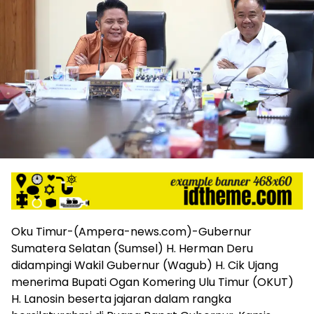
harga
iklan
yang
relatif
lebih
murah
dari
Koran
maupun
media
siber
lainnya,
desain
Koran
dan
media
Oku Timur-(Ampera-news.com)-Gubernur
siber
Sumatera Selatan (Sumsel) H. Herman Deru
lebih
didampingi Wakil Gubernur (Wagub) H. Cik Ujang
eksklusif,
menerima Bupati Ogan Komering Ulu Timur (OKUT)
bergaya
H. Lanosin beserta jajaran dalam rangka
trendi,