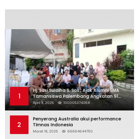
Hj. Susi Sulaiha S. Sos., Ajak Alumni SMA
1
Tamansiswa Palembang Angkatan 91
Halal Bihalal
April 8, 2025
100005374364
Penyerang Australia akui performance
2
Timnas Indonesia
Maret 18, 2025
66664644750