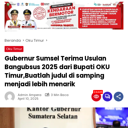
produk
antara
lain
mampu
menjadi
tempat
Beranda
Oku Timur
komunikasi
usaha
Oku Timur
(beriklan),
Gubernur Sumsel Terima Usulan
fokus
pada
Bangubsus 2025 dari Bupati OKU
pemberitaan
Timur,Buatlah judul di samping
nasional
menjadi lebih menarik
maupun
international,
24446
bernuansa
Admin Ampera
3 Min Baca
April 10, 2025
lokal
dan
dinamis,
memiliki
kisaran