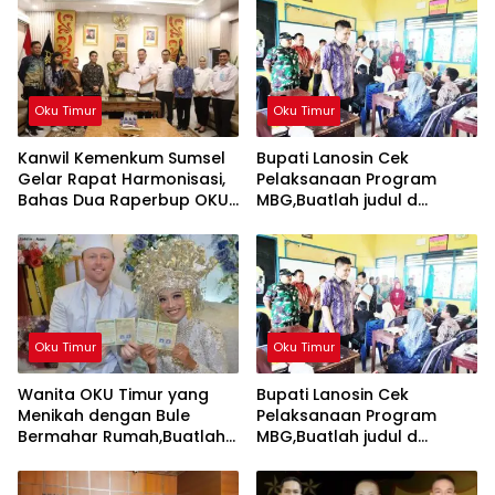
Oku Timur
Oku Timur
Kanwil Kemenkum Sumsel
Bupati Lanosin Cek
Gelar Rapat Harmonisasi,
Pelaksanaan Program
Bahas Dua Raperbup OKU
MBG,Buatlah judul d
Timur,Buatlah judul di
samping menjadi lebih
samping menjadi lebih
menarik
menarik
Oku Timur
Oku Timur
Wanita OKU Timur yang
Bupati Lanosin Cek
Menikah dengan Bule
Pelaksanaan Program
Bermahar Rumah,Buatlah
MBG,Buatlah judul d
judul di samping menjadi
samping menjadi lebih
lebih menarik
menarik