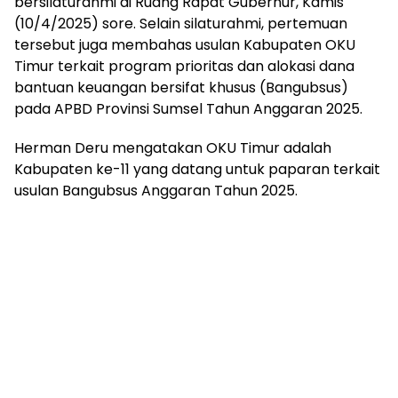
bersilaturahmi di Ruang Rapat Gubernur, Kamis
mengandung
(10/4/2025) sore. Selain silaturahmi, pertemuan
unsur
edukasi,
tersebut juga membahas usulan Kabupaten OKU
gaya
Timur terkait program prioritas dan alokasi dana
hidup,
bantuan keuangan bersifat khusus (Bangubsus)
hiburan,
pada APBD Provinsi Sumsel Tahun Anggaran 2025.
bebas
dari
Herman Deru mengatakan OKU Timur adalah
SARA,
Kabupaten ke-11 yang datang untuk paparan terkait
narkoba
usulan Bangubsus Anggaran Tahun 2025.
dan
berita
asusila
Media
Cetak
dan
Online
Ampera
News