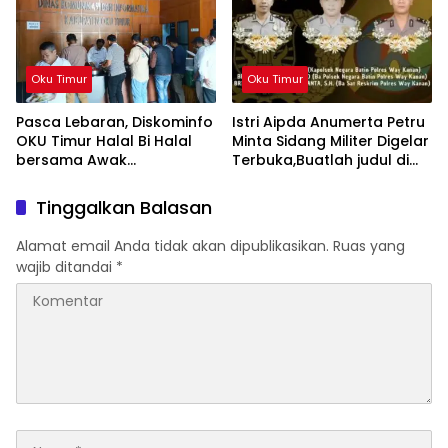
Oku Timur
Oku Timur
Pasca Lebaran, Diskominfo
Istri Aipda Anumerta Petru
OKU Timur Halal Bi Halal
Minta Sidang Militer Digelar
bersama Awak
Terbuka,Buatlah judul di
Media,Buatlah judul di
samping menjadi lebih
samping menjadi lebih
menarik
Tinggalkan Balasan
menarik
Alamat email Anda tidak akan dipublikasikan.
Ruas yang
wajib ditandai
*