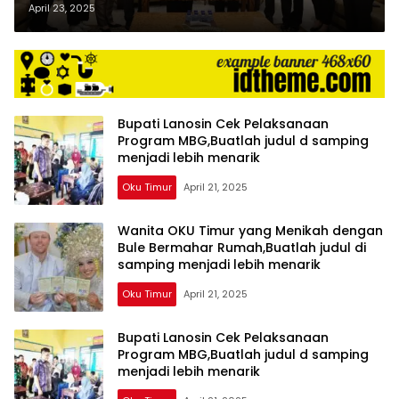
Raperbup OKU Timur,Buatlah
April 23, 2025
harga
iklan
judul di samping menjadi lebih
yang
menarik
relatif
lebih
murah
dari
Bupati Lanosin Cek Pelaksanaan
Program MBG,Buatlah judul d samping
Koran
menjadi lebih menarik
maupun
media
Oku Timur
April 21, 2025
siber
lainnya,
Wanita OKU Timur yang Menikah dengan
desain
Bule Bermahar Rumah,Buatlah judul di
Koran
samping menjadi lebih menarik
dan
media
Oku Timur
April 21, 2025
siber
lebih
Bupati Lanosin Cek Pelaksanaan
eksklusif,
Program MBG,Buatlah judul d samping
bergaya
menjadi lebih menarik
trendi,