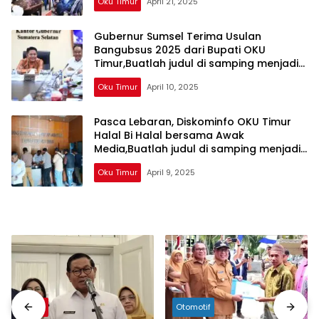
Oku Timur
April 21, 2025
mengandung
unsur
edukasi,
Gubernur Sumsel Terima Usulan
gaya
Bangubsus 2025 dari Bupati OKU
hidup,
Timur,Buatlah judul di samping menjadi
lebih menarik
hiburan,
Oku Timur
April 10, 2025
bebas
dari
Pasca Lebaran, Diskominfo OKU Timur
SARA,
Halal Bi Halal bersama Awak
narkoba
Media,Buatlah judul di samping menjadi
dan
lebih menarik
berita
Oku Timur
April 9, 2025
asusila
Media
Cetak
dan
Online
Ampera
News
Berita
Otomotif