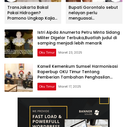
TransJakarta Bakal
Bupati Gorontalo sebut
Pakai Hidrogen?
nelayan perlu
Pramono Ungkap Kajian
menguasai
Sedang Dimatangkan
teknologi,Buatlah judul
di samping menjadi
Istri Aipda Anumerta Petru Minta Sidang
lebih menarik
Militer Digelar Terbuka,Buatlah judul di
samping menjadi lebih menarik
Oku Timur
Maret 23, 2025
Kanwil Kemenkum Sumsel Harmonisasi
Raperbup OKU Timur Tentang
Pemberian Tambahan Penghasilan
ASN,buatlah judul di samping menjadi
Oku Timur
Maret 17, 2025
lebih menarik