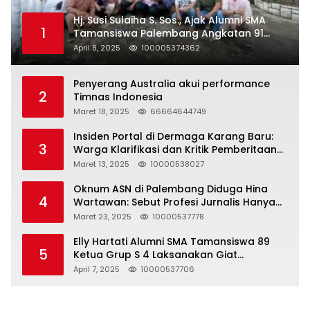
Hj. Susi Sulaiha S. Sos., Ajak Alumni SMA
1
Tamansiswa Palembang Angkatan 91
Halal Bihalal
April 8, 2025
100005374362
Penyerang Australia akui performance
2
Timnas Indonesia
Maret 18, 2025
66664644749
Insiden Portal di Dermaga Karang Baru:
3
Warga Klarifikasi dan Kritik Pemberitaan
yang Tidak Akurat
Maret 13, 2025
10000538027
Oknum ASN di Palembang Diduga Hina
4
Wartawan: Sebut Profesi Jurnalis Hanya
Seharga 2 Liter Bensin, Berujung Dugaan
Maret 23, 2025
10000537778
Pelanggaran UU ITE!
Elly Hartati Alumni SMA Tamansiswa 89
5
Ketua Grup S 4 Laksanakan Giat
Silaturahmi
April 7, 2025
10000537706