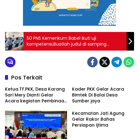
50 PNS Kemenkum Babel ikuti uji
kompetensi,Buatlah judul di samping
menjadi lebih menarik
Pos Terkait
Ketua.TF.PKK, Desa Karang
Kader PKK Gelar Acara
Sari Mery Dianti Gelar
Bimtek Di Balai Desa
Acara kegiatan Pembinaan
Sumber jaya
dan bimbingan Pada Para
Anggota Kader PKK
Kecamatan Jati Agung
Gelar Rakor Bahas
Persiapan Ijtima