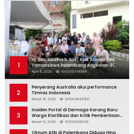
Hj. Susi Sulaiha S. Sos., Ajak Alumni SMA
1
Tamansiswa Palembang Angkatan 91
Halal Bihalal
April 8, 2025
100005374364
Penyerang Australia akui performance
2
Timnas Indonesia
Maret 18, 2025
66664644750
Insiden Portal di Dermaga Karang Baru:
3
Warga Klarifikasi dan Kritik Pemberitaan
yang Tidak Akurat
Maret 13, 2025
10000538028
Oknum ASN di Palembang Diduga Hina