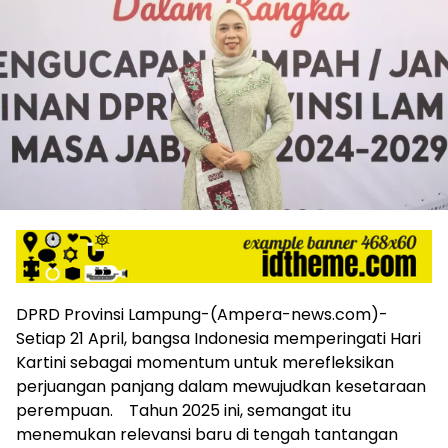
harga
iklan
yang
relatif
lebih
murah
dari
Koran
maupun
media
siber
lainnya,
desain
Koran
dan
DPRD Provinsi Lampung-(Ampera-news.com)-
media
Setiap 21 April, bangsa Indonesia memperingati Hari
siber
Kartini sebagai momentum untuk merefleksikan
lebih
perjuangan panjang dalam mewujudkan kesetaraan
eksklusif,
perempuan. Tahun 2025 ini, semangat itu
bergaya
trendi,
menemukan relevansi baru di tengah tantangan