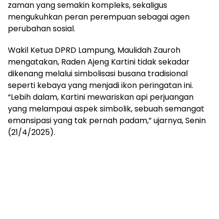
mengandung
zaman yang semakin kompleks, sekaligus
unsur
mengukuhkan peran perempuan sebagai agen
edukasi,
perubahan sosial.
gaya
hidup,
Wakil Ketua DPRD Lampung, Maulidah Zauroh
hiburan,
mengatakan, Raden Ajeng Kartini tidak sekadar
bebas
dikenang melalui simbolisasi busana tradisional
dari
SARA,
seperti kebaya yang menjadi ikon peringatan ini.
narkoba
“Lebih dalam, Kartini mewariskan api perjuangan
dan
yang melampaui aspek simbolik, sebuah semangat
berita
emansipasi yang tak pernah padam,” ujarnya, Senin
asusila
(21/4/2025).
Media
Cetak
dan
Online
Ampera
News