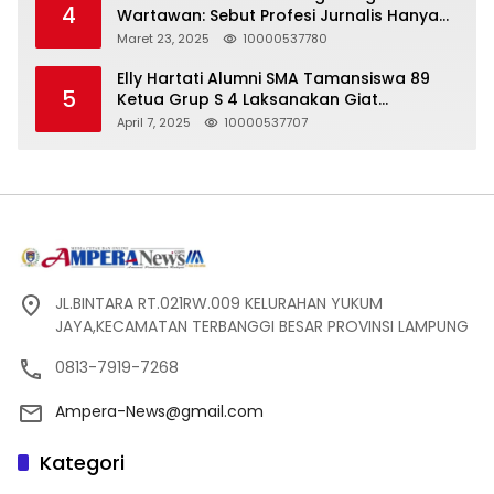
4
Wartawan: Sebut Profesi Jurnalis Hanya
Seharga 2 Liter Bensin, Berujung Dugaan
Maret 23, 2025
10000537780
Pelanggaran UU ITE!
Elly Hartati Alumni SMA Tamansiswa 89
5
Ketua Grup S 4 Laksanakan Giat
Silaturahmi
April 7, 2025
10000537707
JL.BINTARA RT.021RW.009 KELURAHAN YUKUM
JAYA,KECAMATAN TERBANGGI BESAR PROVINSI LAMPUNG
0813-7919-7268
Ampera-News@gmail.com
Kategori