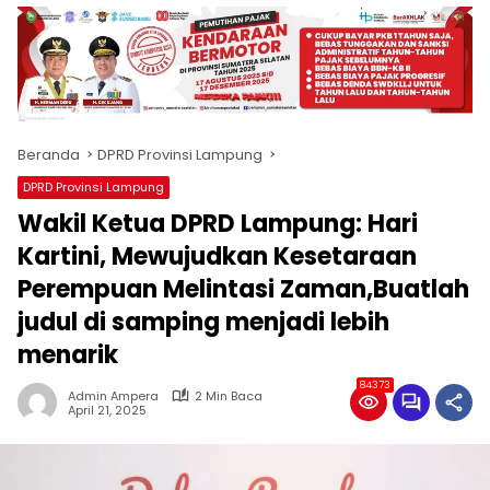
produk
antara
lain
mampu
menjadi
tempat
Beranda
DPRD Provinsi Lampung
komunikasi
usaha
DPRD Provinsi Lampung
(beriklan),
Wakil Ketua DPRD Lampung: Hari
fokus
pada
Kartini, Mewujudkan Kesetaraan
pemberitaan
Perempuan Melintasi Zaman,Buatlah
nasional
judul di samping menjadi lebih
maupun
international,
menarik
bernuansa
lokal
84373
Admin Ampera
2 Min Baca
dan
April 21, 2025
dinamis,
memiliki
kisaran