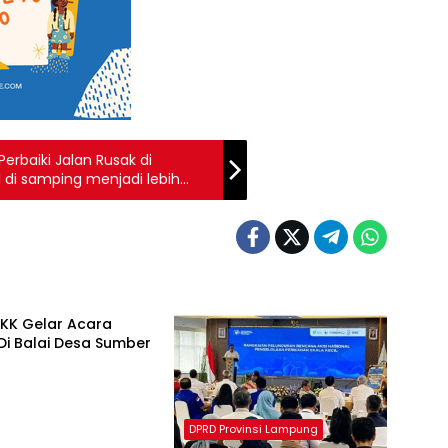
erbaiki Jalan Rusak di
 di samping menjadi lebih
PKK Gelar Acara
Di Balai Desa Sumber
DPRD Provinsi Lampung