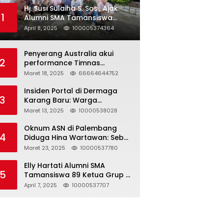
Hj. Susi Sulaiha S. Sos., Ajak
1
Alumni SMA Tamansiswa
Palembang Angkatan 91 Halal
April 8, 2025
100005374364
Bihalal
Penyerang Australia akui
2
performance Timnas
Indonesia
Maret 18, 2025
66664644752
Insiden Portal di Dermaga
3
Karang Baru: Warga
Klarifikasi dan Kritik
Maret 13, 2025
10000538028
Pemberitaan yang Tidak
Akurat
Oknum ASN di Palembang
4
Diduga Hina Wartawan: Sebut
Profesi Jurnalis Hanya
Maret 23, 2025
10000537780
Seharga 2 Liter Bensin,
Berujung Dugaan
Elly Hartati Alumni SMA
5
Pelanggaran UU ITE!
Tamansiswa 89 Ketua Grup S
4 Laksanakan Giat
April 7, 2025
10000537707
Silaturahmi