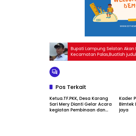
Bupati Lampung Selatan Akan P
Kecamatan Palas,Buatlah judul
menarik
Pos Terkait
Ketua.TF.PKK, Desa Karang
Kader 
Sari Mery Dianti Gelar Acara
Bimtek 
kegiatan Pembinaan dan
jaya
bimbingan Pada Para
Anggota Kader PKK