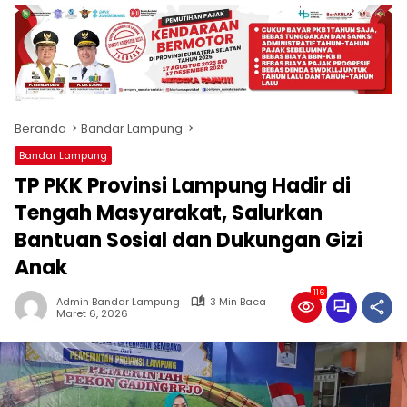
produk
antara
lain
mampu
menjadi
tempat
Beranda
Bandar Lampung
komunikasi
usaha
Bandar Lampung
(beriklan),
TP PKK Provinsi Lampung Hadir di
fokus
pada
Tengah Masyarakat, Salurkan
pemberitaan
Bantuan Sosial dan Dukungan Gizi
nasional
Anak
maupun
international,
116
bernuansa
Admin Bandar Lampung
3 Min Baca
Maret 6, 2026
lokal
dan
dinamis,
memiliki
kisaran