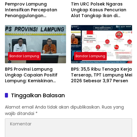
Pemprov Lampung
Tim URC Polsek Ngaras
Intensifkan Percepatan
Ungkap Kasus Pencurian
Penanggulangan
Alat Tangkap Ikan di
Tuberkulosis di
Pelabuhan Kota Jawa, Dua
Tanggamus
Terduga Pelaku
Diamankan.
Bandar Lampung
Bandar Lampung
BPS Provinsi Lampung
BPS: 35,5 Ribu Tenaga Kerja
Ungkap Capaian Positif
Terserap, TPT Lampung Mei
Lampung: Kemiskinan
2026 Sebesar 3,97 Persen
Turun, Inflasi Terkendali,
Ekonomi Terus Tumbuh
Tinggalkan Balasan
Alamat email Anda tidak akan dipublikasikan.
Ruas yang
wajib ditandai
*