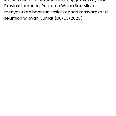
mengandung
Provinsi Lampung, Purnama Wulan Sari Mirza
unsur
menyalurkan bantuan sosial kepada masyarakat di
edukasi,
gaya
sejumlah wilayah, Jumat (06/03/2026).
hidup,
hiburan,
bebas
dari
SARA,
narkoba
dan
berita
asusila
Media
Cetak
dan
Online
Ampera
News