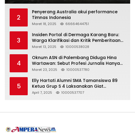
Penyerang Australia akui performance
2
Timnas Indonesia
Maret 18, 2025
66664644751
Insiden Portal di Dermaga Karang Baru:
3
Warga Klarifikasi dan Kritik Pemberitaan
yang Tidak Akurat
Maret 13, 2025
10000538028
Oknum ASN di Palembang Diduga Hina
4
Wartawan: Sebut Profesi Jurnalis Hanya
Seharga 2 Liter Bensin, Berujung Dugaan
Maret 23, 2025
10000537780
Pelanggaran UU ITE!
Elly Hartati Alumni SMA Tamansiswa 89
5
Ketua Grup S 4 Laksanakan Giat
Silaturahmi
April 7, 2025
10000537707