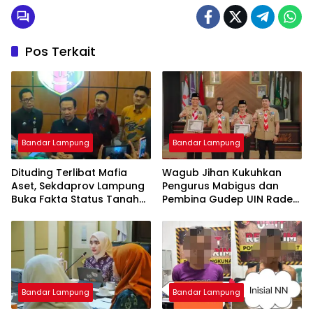
Pos Terkait
Bandar Lampung
Bandar Lampung
Dituding Terlibat Mafia
Wagub Jihan Kukuhkan
Aset, Sekdaprov Lampung
Pengurus Mabigus dan
Buka Fakta Status Tanah
Pembina Gudep UIN Raden
Ryacudu
Intan, Dorong Pramuka
Perkuat Karakter Generasi
Muda
Bandar Lampung
Bandar Lampung