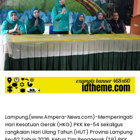
harga
iklan
yang
relatif
lebih
murah
dari
Koran
maupun
media
siber
lainnya,
desain
Koran
dan
media
siber
lebih
Lampung,(www.Ampera-News.com)-Memperingati
eksklusif,
Hari Kesatuan Gerak (HKG) PKK ke-54 sekaligus
bergaya
rangkaian Hari Ulang Tahun (HUT) Provinsi Lampung
trendi,
ke-62 Tahun 2026, Ketua Tim Penggerak (TP) PKK