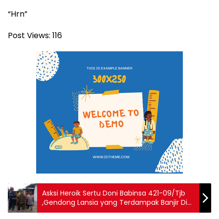
“Hrn”
Post Views:
116
Asksi Heroik Sertu Doni Babinsa 421-09/Tjb
,Gendong Lansia yang Terdampak Banjir Di
Wilayah Binaan