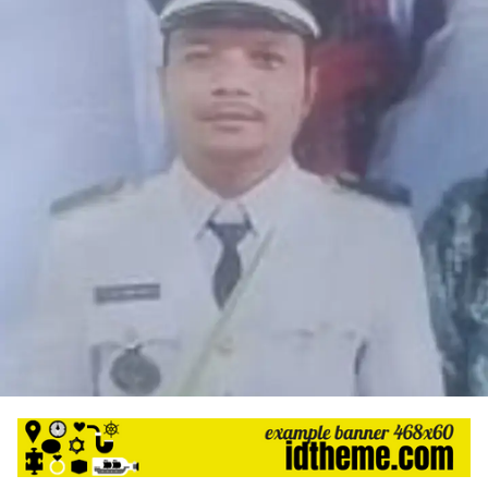
harga
iklan
yang
relatif
lebih
murah
dari
Koran
maupun
media
siber
lainnya,
desain
Koran
dan
media
siber
lebih
eksklusif,
bergaya
trendi,