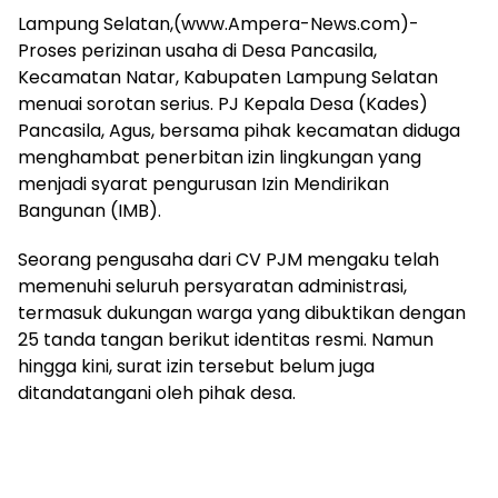
mengandung
Lampung Selatan,(www.Ampera-News.com)-
unsur
Proses perizinan usaha di Desa Pancasila,
edukasi,
gaya
Kecamatan Natar, Kabupaten Lampung Selatan
hidup,
menuai sorotan serius. PJ Kepala Desa (Kades)
hiburan,
Pancasila, Agus, bersama pihak kecamatan diduga
bebas
menghambat penerbitan izin lingkungan yang
dari
menjadi syarat pengurusan Izin Mendirikan
SARA,
Bangunan (IMB).
narkoba
dan
Seorang pengusaha dari CV PJM mengaku telah
berita
memenuhi seluruh persyaratan administrasi,
asusila
Media
termasuk dukungan warga yang dibuktikan dengan
Cetak
25 tanda tangan berikut identitas resmi. Namun
dan
hingga kini, surat izin tersebut belum juga
Online
ditandatangani oleh pihak desa.
Ampera
News