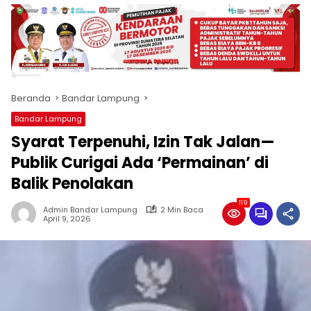
produk
antara
lain
mampu
menjadi
tempat
Beranda
Bandar Lampung
komunikasi
usaha
Bandar Lampung
(beriklan),
Syarat Terpenuhi, Izin Tak Jalan—
fokus
pada
Publik Curigai Ada ‘Permainan’ di
pemberitaan
Balik Penolakan
nasional
maupun
119
Admin Bandar Lampung
2 Min Baca
international,
April 9, 2026
bernuansa
lokal
dan
dinamis,
memiliki
kisaran