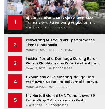
Hj. Susi Sulaiha S. Sos., Ajak Alumni SMA
1
Tamansiswa Palembang Angkatan 91
Halal Bihalal
April 8, 2025
100005374365
Penyerang Australia akui performance
2
Timnas Indonesia
Maret 18, 2025
66664644752
Insiden Portal di Dermaga Karang Baru:
3
Warga Klarifikasi dan Kritik Pemberitaan
yang Tidak Akurat
Maret 13, 2025
10000538028
Oknum ASN di Palembang Diduga Hina
4
Wartawan: Sebut Profesi Jurnalis Hanya
Seharga 2 Liter Bensin, Berujung Dugaan
Maret 23, 2025
10000537780
Pelanggaran UU ITE!
Elly Hartati Alumni SMA Tamansiswa 89
5
Ketua Grup S 4 Laksanakan Giat
Silaturahmi
April 7, 2025
10000537709