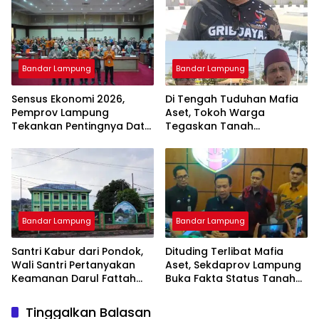
Bandar Lampung
Bandar Lampung
Sensus Ekonomi 2026,
Di Tengah Tuduhan Mafia
Pemprov Lampung
Aset, Tokoh Warga
Tekankan Pentingnya Data
Tegaskan Tanah
Akurat untuk Kebijakan
Bersertifikat Milik Warga:
Tepat Sasaran
Kini Dibangun SPBU Haji
Suef
Bandar Lampung
Bandar Lampung
Santri Kabur dari Pondok,
Dituding Terlibat Mafia
Wali Santri Pertanyakan
Aset, Sekdaprov Lampung
Keamanan Darul Fattah
Buka Fakta Status Tanah
Kampus II Natar
Ryacudu
Tinggalkan Balasan