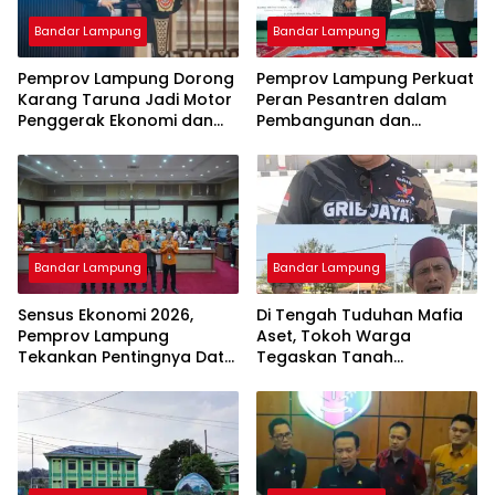
Bandar Lampung
Bandar Lampung
Pemprov Lampung Dorong
Pemprov Lampung Perkuat
Karang Taruna Jadi Motor
Peran Pesantren dalam
Penggerak Ekonomi dan
Pembangunan dan
Pemberdayaan Desa
Pengembangan SDM
Bandar Lampung
Bandar Lampung
Sensus Ekonomi 2026,
Di Tengah Tuduhan Mafia
Pemprov Lampung
Aset, Tokoh Warga
Tekankan Pentingnya Data
Tegaskan Tanah
Akurat untuk Kebijakan
Bersertifikat Milik Warga:
Tepat Sasaran
Kini Dibangun SPBU Haji
Suef