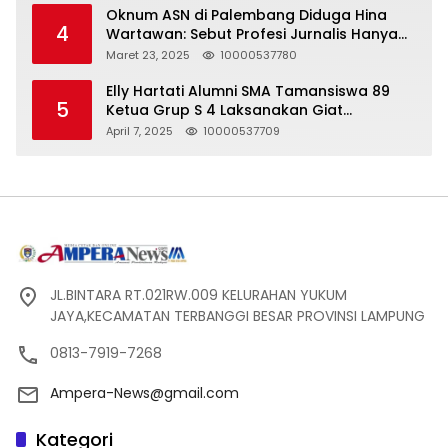
Oknum ASN di Palembang Diduga Hina
4
Wartawan: Sebut Profesi Jurnalis Hanya
Seharga 2 Liter Bensin, Berujung Dugaan
Maret 23, 2025
10000537780
Pelanggaran UU ITE!
Elly Hartati Alumni SMA Tamansiswa 89
5
Ketua Grup S 4 Laksanakan Giat
Silaturahmi
April 7, 2025
10000537709
JL.BINTARA RT.021RW.009 KELURAHAN YUKUM
JAYA,KECAMATAN TERBANGGI BESAR PROVINSI LAMPUNG
0813-7919-7268
Ampera-News@gmail.com
Kategori