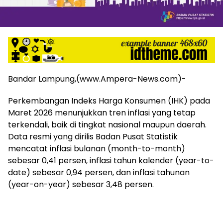
mengandung
unsur
edukasi,
gaya
hidup,
hiburan,
bebas
dari
Bandar Lampung,(www.Ampera-News.com)-
SARA,
narkoba
Perkembangan Indeks Harga Konsumen (IHK) pada
dan
Maret 2026 menunjukkan tren inflasi yang tetap
berita
terkendali, baik di tingkat nasional maupun daerah.
asusila
Data resmi yang dirilis Badan Pusat Statistik
Media
mencatat inflasi bulanan (month-to-month)
Cetak
dan
sebesar 0,41 persen, inflasi tahun kalender (year-to-
Online
date) sebesar 0,94 persen, dan inflasi tahunan
Ampera
(year-on-year) sebesar 3,48 persen.
News