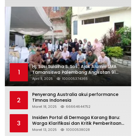
Hj. Susi Sulaiha S. Sos., Ajak Alumni SMA
1
Tamansiswa Palembang Angkatan 91
Halal Bihalal
April 8, 2025
100005374365
Penyerang Australia akui performance
2
Timnas Indonesia
Maret 18, 2025
66664644752
Insiden Portal di Dermaga Karang Baru:
3
Warga Klarifikasi dan Kritik Pemberitaan
yang Tidak Akurat
Maret 13, 2025
10000538028