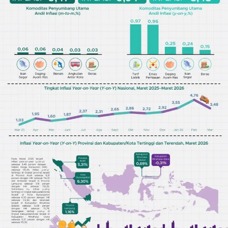
harga
iklan
yang
relatif
lebih
murah
dari
Koran
maupun
media
siber
lainnya,
desain
Koran
dan
media
siber
lebih
eksklusif,
bergaya
trendi,