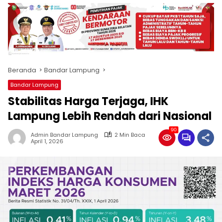
produk
antara
lain
mampu
menjadi
tempat
Beranda
Bandar Lampung
komunikasi
usaha
Bandar Lampung
(beriklan),
Stabilitas Harga Terjaga, IHK
fokus
pada
Lampung Lebih Rendah dari Nasional
pemberitaan
90
nasional
Admin Bandar Lampung
2 Min Baca
April 1, 2026
maupun
international,
bernuansa
lokal
dan
dinamis,
memiliki
kisaran