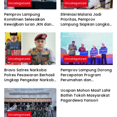
Uncategorized
Uncategorized
Pemprov Lampung
Eliminasi Malaria Jadi
Komitmen Selesaikan
Prioritas, Pemprov
Kewajiban Iuran JKN dan
Lampung Siapkan Langkah
Perkuat Tata Kelola
Terpadu
Kepesertaan BPJS
Kesehatan
Uncategorized
Uncategorized
Bravo Satres Narkoba
Pemprov Lampung Dorong
Polres Pesawaran Berhasil
Percepatan Program
Ungkap Pengedar Narkoba
Perumahan dan
Berikut BB 7,76 Gram Sabu
Pemberdayaan Ekonomi
Rakyat
Ucapan Mohon Maaf Lahir
Bathin Tokoh Masyarakat
Pagardewa Yansori
Uncategorized