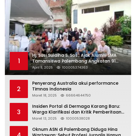
Hj. Susi Sulaiha S. Sos., Ajak Alumni SMA
1
Tamansiswa Palembang Angkatan 91
Halal Bihalal
April 8, 2025
100005374363
Penyerang Australia akui performance
2
Timnas Indonesia
Maret 18, 2025
66664644750
Insiden Portal di Dermaga Karang Baru:
3
Warga Klarifikasi dan Kritik Pemberitaan
yang Tidak Akurat
Maret 13, 2025
10000538028
Oknum ASN di Palembang Diduga Hina
4
Wartawan: Sebut Profesi Jurnalis Hanya