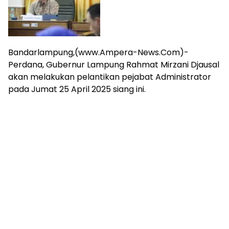
harga
iklan
yang
relatif
lebih
Bandarlampung,(www.Ampera-News.Com)-
murah
Perdana, Gubernur Lampung Rahmat Mirzani Djausal
dari
akan melakukan pelantikan pejabat Administrator
Koran
pada Jumat 25 April 2025 siang ini.
maupun
media
siber
lainnya,
desain
Koran
dan
media
siber
lebih
eksklusif,
bergaya
trendi,