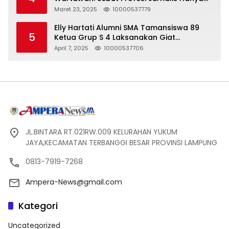
Seharga 2 Liter Bensin, Berujung Dugaan
Maret 23, 2025
10000537779
Pelanggaran UU ITE!
Elly Hartati Alumni SMA Tamansiswa 89
5
Ketua Grup S 4 Laksanakan Giat
Silaturahmi
April 7, 2025
10000537706
JL.BINTARA RT.021RW.009 KELURAHAN YUKUM
JAYA,KECAMATAN TERBANGGI BESAR PROVINSI LAMPUNG
0813-7919-7268
Ampera-News@gmail.com
Kategori
Uncategorized