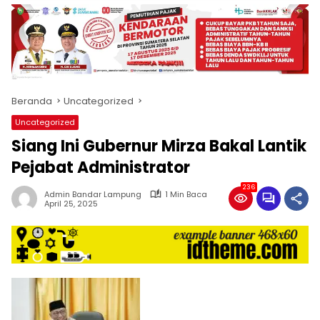
produk
antara
lain
mampu
menjadi
tempat
Beranda
Uncategorized
komunikasi
usaha
Uncategorized
(beriklan),
Siang Ini Gubernur Mirza Bakal Lantik
fokus
pada
Pejabat Administrator
pemberitaan
236
nasional
Admin Bandar Lampung
1 Min Baca
April 25, 2025
maupun
international,
bernuansa
lokal
dan
dinamis,
memiliki
kisaran