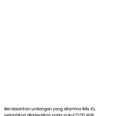
mengandung
unsur
edukasi,
gaya
hidup,
hiburan,
bebas
dari
SARA,
narkoba
dan
berita
asusila
Media
Cetak
dan
Online
Ampera
News
Berdasarkan undangan yang diterima Rilis ID,
pelantikan dijadwalkan pada pukul 13.00 WIB.