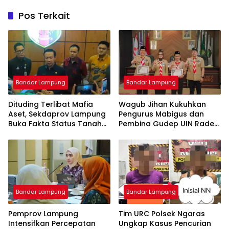
Pos Terkait
Bandar Lampung
Bandar Lampung
Dituding Terlibat Mafia
Wagub Jihan Kukuhkan
Aset, Sekdaprov Lampung
Pengurus Mabigus dan
Buka Fakta Status Tanah
Pembina Gudep UIN Raden
Ryacudu
Intan, Dorong Pramuka
Perkuat Karakter Generasi
Muda
Bandar Lampung
Bandar Lampung
Pemprov Lampung
Tim URC Polsek Ngaras
Intensifkan Percepatan
Ungkap Kasus Pencurian