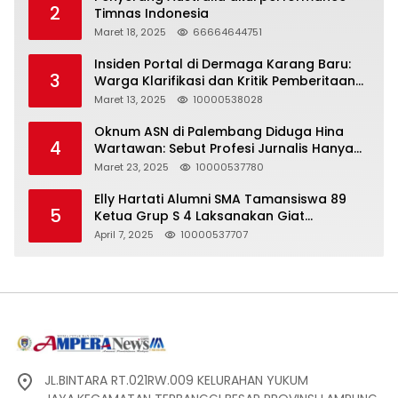
2
Timnas Indonesia
Maret 18, 2025
66664644751
Insiden Portal di Dermaga Karang Baru:
3
Warga Klarifikasi dan Kritik Pemberitaan
yang Tidak Akurat
Maret 13, 2025
10000538028
Oknum ASN di Palembang Diduga Hina
4
Wartawan: Sebut Profesi Jurnalis Hanya
Seharga 2 Liter Bensin, Berujung Dugaan
Maret 23, 2025
10000537780
Pelanggaran UU ITE!
Elly Hartati Alumni SMA Tamansiswa 89
5
Ketua Grup S 4 Laksanakan Giat
Silaturahmi
April 7, 2025
10000537707
JL.BINTARA RT.021RW.009 KELURAHAN YUKUM