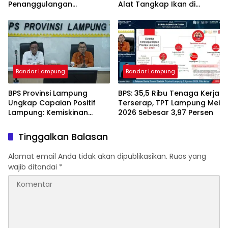
Penanggulangan
Alat Tangkap Ikan di
Tuberkulosis di
Pelabuhan Kota Jawa, Dua
Tanggamus
Terduga Pelaku
Diamankan.
Bandar Lampung
Bandar Lampung
BPS Provinsi Lampung
BPS: 35,5 Ribu Tenaga Kerja
Ungkap Capaian Positif
Terserap, TPT Lampung Mei
Lampung: Kemiskinan
2026 Sebesar 3,97 Persen
Turun, Inflasi Terkendali,
Ekonomi Terus Tumbuh
Tinggalkan Balasan
Alamat email Anda tidak akan dipublikasikan.
Ruas yang
wajib ditandai
*