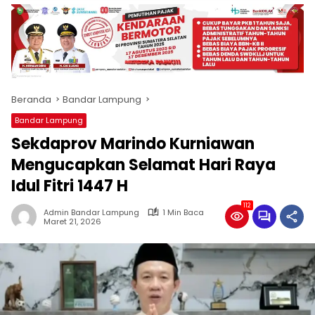
produk
antara
lain
mampu
menjadi
tempat
Beranda
Bandar Lampung
komunikasi
usaha
Bandar Lampung
(beriklan),
Sekdaprov Marindo Kurniawan
fokus
pada
Mengucapkan Selamat Hari Raya
pemberitaan
Idul Fitri 1447 H
nasional
maupun
112
Admin Bandar Lampung
1 Min Baca
international,
Maret 21, 2026
bernuansa
lokal
dan
dinamis,
memiliki
kisaran