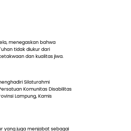
lela, menegaskan bahwa
han tidak diukur dari
ketakwaan dan kualitas jiwa.
enghadiri Silaturahmi
rsatuan Komunitas Disabilitas
rovinsi Lampung, Kamis
r yang juga menjabat sebagai