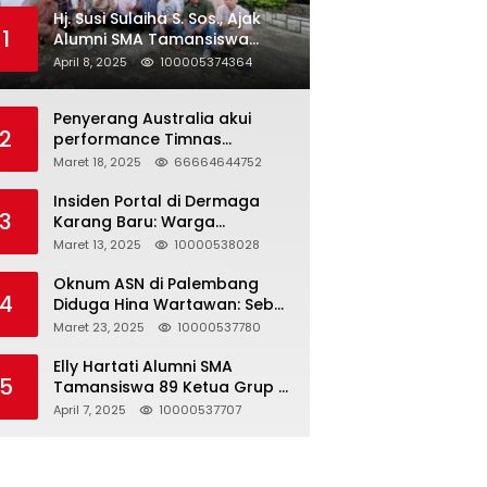
Hj. Susi Sulaiha S. Sos., Ajak
1
Alumni SMA Tamansiswa
Palembang Angkatan 91 Halal
April 8, 2025
100005374364
Bihalal
Penyerang Australia akui
2
performance Timnas
Indonesia
Maret 18, 2025
66664644752
Insiden Portal di Dermaga
3
Karang Baru: Warga
Klarifikasi dan Kritik
Maret 13, 2025
10000538028
Pemberitaan yang Tidak
Akurat
Oknum ASN di Palembang
4
Diduga Hina Wartawan: Sebut
Profesi Jurnalis Hanya
Maret 23, 2025
10000537780
Seharga 2 Liter Bensin,
Berujung Dugaan
Elly Hartati Alumni SMA
5
Pelanggaran UU ITE!
Tamansiswa 89 Ketua Grup S
4 Laksanakan Giat
April 7, 2025
10000537707
Silaturahmi