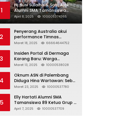
Hj. Susi Sulaiha S. Sos., Ajak
1
Alumni SMA Tamansiswa
Palembang Angkatan 91 Halal
April 8, 2025
100005374365
Bihalal
Penyerang Australia akui
2
performance Timnas
Indonesia
Maret 18, 2025
66664644752
Insiden Portal di Dermaga
3
Karang Baru: Warga
Klarifikasi dan Kritik
Maret 13, 2025
10000538028
Pemberitaan yang Tidak
Akurat
Oknum ASN di Palembang
4
Diduga Hina Wartawan: Sebut
Profesi Jurnalis Hanya
Maret 23, 2025
10000537780
Seharga 2 Liter Bensin,
Berujung Dugaan
Elly Hartati Alumni SMA
5
Pelanggaran UU ITE!
Tamansiswa 89 Ketua Grup S
4 Laksanakan Giat
April 7, 2025
10000537709
Silaturahmi