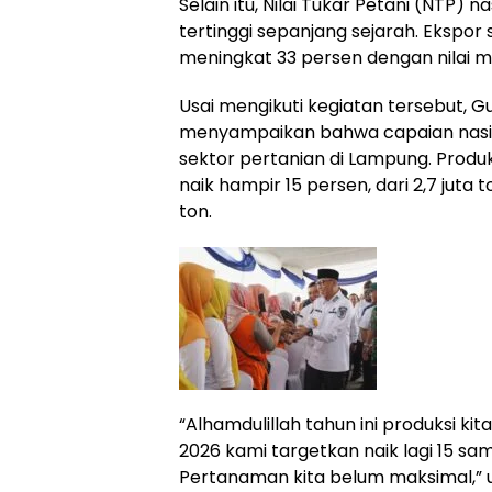
Selain itu, Nilai Tukar Petani (NTP) n
tertinggi sepanjang sejarah. Ekspor 
meningkat 33 persen dengan nilai me
Usai mengikuti kegiatan tersebut, G
menyampaikan bahwa capaian nasion
sektor pertanian di Lampung. Produ
naik hampir 15 persen, dari 2,7 juta t
ton.
“Alhamdulillah tahun ini produksi ki
2026 kami targetkan naik lagi 15 sa
Pertanaman kita belum maksimal,” u