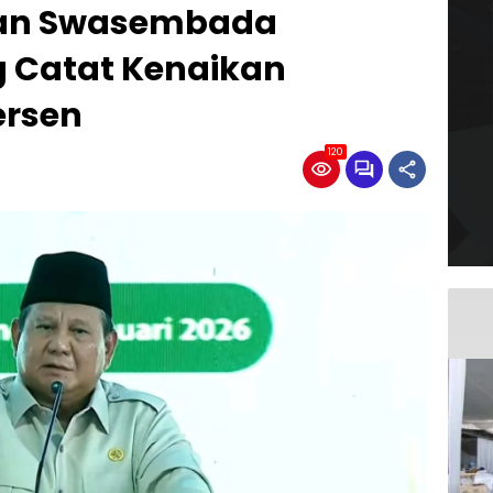
an Swasembada
 Catat Kenaikan
ersen
120