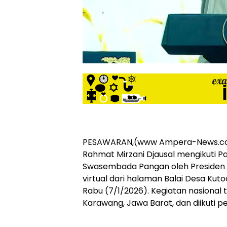
siber
lebih
eksklusif,
bergaya
trendi,
mengandung
unsur
edukasi,
gaya
hidup,
hiburan,
bebas
dari
PESAWARAN,(www Ampera-News.co
SARA,
Rahmat Mirzani Djausal mengikuti
narkoba
Swasembada Pangan oleh Presiden 
dan
virtual dari halaman Balai Desa Kut
berita
asusila
Rabu (7/1/2026). Kegiatan nasional 
Media
Karawang, Jawa Barat, dan diikuti 
Cetak
dan