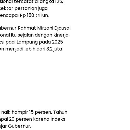
asional tercatat di angka 125,
sektor pertanian juga
ncapai Rp 158 triliun.
ubernur Rahmat Mirzani Djausal
al itu sejalan dengan kinerja
ksi padi Lampung pada 2025
on menjadi lebih dari 3.2 juta
ta naik hampir 15 persen. Tahun
mpai 20 persen karena Indeks
jar Gubernur.