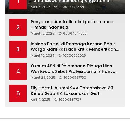
1
Tamansiswa Palembang Angkatan 91
Halal Bihalal
April 8, 2025
100005374364
Penyerang Australia akui performance
2
Timnas Indonesia
Maret 18, 2025
66664644750
Insiden Portal di Dermaga Karang Baru:
3
Warga Klarifikasi dan Kritik Pemberitaan
yang Tidak Akurat
Maret 13, 2025
10000538028
Oknum ASN di Palembang Diduga Hina
4
Wartawan: Sebut Profesi Jurnalis Hanya
Seharga 2 Liter Bensin, Berujung Dugaan
Maret 23, 2025
10000537780
Pelanggaran UU ITE!
Elly Hartati Alumni SMA Tamansiswa 89
5
Ketua Grup S 4 Laksanakan Giat
Silaturahmi
April 7, 2025
10000537707