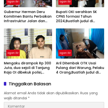
ogan ilir
ogan ilir
Gubernur Herman Deru
Bupati OKI serahkan SK
Komitmen Bantu Perbaikan
CPNS formasi Tahun
Infrastruktur Jalan dan
2024,Buatlah judul di
Pembangunan RTLH di
samping menjadi lebih
Kabupaten Ogan
menarik
Ilir,Buatlah judul di
samping menjadi lebih
menarik
ogan ilir
ogan ilir
Mengaku dirampok Rp 300
Aril Ditembak OTK Usai
Juta, dua sejoli di Tanjung
Pulang dari Warung, Pelaku
Raja OI dibekuk polisi,
4 Orang,Buatlah judul di
Buatlah judul disamping
samping menjadi lebih
menjadi lebih menarik
menarik
Tinggalkan Balasan
Alamat email Anda tidak akan dipublikasikan.
Ruas yang
wajib ditandai
*