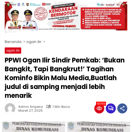
produk
antara
lain
mampu
menjadi
tempat
Beranda
ogan ilir
komunikasi
usaha
ogan ilir
(beriklan),
PPWI Ogan Ilir Sindir Pemkab: ‘Bukan
fokus
pada
Bangkit, Tapi Bangkrut!’ Tagihan
pemberitaan
Kominfo Bikin Malu Media,Buatlah
nasional
judul di samping menjadi lebih
maupun
international,
menarik
bernuansa
lokal
613594
Admin Ampera
1 Min Baca
dan
Maret 27, 2025
dinamis,
memiliki
kisaran