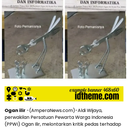
harga
iklan
yang
relatif
lebih
murah
dari
Koran
maupun
media
siber
lainnya,
desain
Koran
dan
media
siber
lebih
Ogan ilir
-(AmperaNews.com)-Aldi Wijaya,
eksklusif,
perwakilan Persatuan Pewarta Warga Indonesia
bergaya
trendi,
(PPWI) Ogan Ilir, melontarkan kritik pedas terhadap