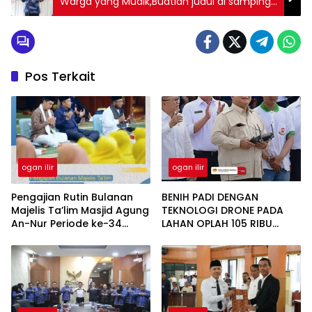
Warga yang Mudik,Buatlah judul di samping
menjado lebih menarik
Pos Terkait
ogan ilir
ogan ilir
Pengajian Rutin Bulanan
BENIH PADI DENGAN
Majelis Ta’lim Masjid Agung
TEKNOLOGI DRONE PADA
An-Nur Periode ke-34
LAHAN OPLAH 105 RIBU
Tahun 2025 Jumat, 25 April
HEKTAR DI OGAN
2025,Buatlah judul di
ILIR,Buatlah judul di
samping menjadi lebih
samping menjadi lebih
menarik
menarik