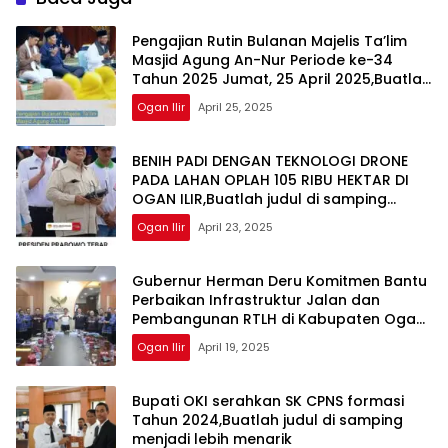
Pengajian Rutin Bulanan Majelis Ta’lim
Masjid Agung An-Nur Periode ke-34
Tahun 2025 Jumat, 25 April 2025,Buatlah
judul di samping menjadi lebih menarik
Ogan Ilir
April 25, 2025
BENIH PADI DENGAN TEKNOLOGI DRONE
PADA LAHAN OPLAH 105 RIBU HEKTAR DI
OGAN ILIR,Buatlah judul di samping
menjadi lebih menarik
Ogan Ilir
April 23, 2025
Gubernur Herman Deru Komitmen Bantu
Perbaikan Infrastruktur Jalan dan
Pembangunan RTLH di Kabupaten Ogan
Ilir,Buatlah judul di samping menjadi
Ogan Ilir
April 19, 2025
lebih menarik
Bupati OKI serahkan SK CPNS formasi
Tahun 2024,Buatlah judul di samping
menjadi lebih menarik