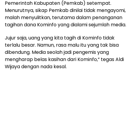
mengandung
Pemerintah Kabupaten (Pemkab) setempat.
unsur
Menurutnya, sikap Pemkab dinilai tidak mengayomi,
edukasi,
malah menyulitkan, terutama dalam penanganan
gaya
tagihan dana Kominfo yang dialami sejumlah media.
hidup,
hiburan,
Jujur saja, uang yang kita tagih di Kominfo tidak
bebas
terlalu besar. Namun, rasa malu itu yang tak bisa
dari
SARA,
dibendung. Media seolah jadi pengemis yang
narkoba
mengharap belas kasihan dari Kominfo,” tegas Aldi
dan
Wijaya dengan nada kesal.
berita
asusila
Media
Cetak
dan
Online
Ampera
News