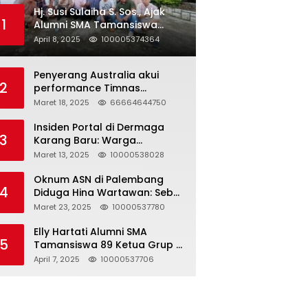
Hj. Susi Sulaiha S. Sos., Ajak
1
Alumni SMA Tamansiswa
Palembang Angkatan 91 Halal
April 8, 2025
100005374364
Bihalal
Penyerang Australia akui
2
performance Timnas
Indonesia
Maret 18, 2025
66664644750
Insiden Portal di Dermaga
3
Karang Baru: Warga
Klarifikasi dan Kritik
Maret 13, 2025
10000538028
Pemberitaan yang Tidak
Akurat
Oknum ASN di Palembang
4
Diduga Hina Wartawan: Sebut
Profesi Jurnalis Hanya
Maret 23, 2025
10000537780
Seharga 2 Liter Bensin,
Berujung Dugaan
Elly Hartati Alumni SMA
5
Pelanggaran UU ITE!
Tamansiswa 89 Ketua Grup S
4 Laksanakan Giat
April 7, 2025
10000537706
Silaturahmi