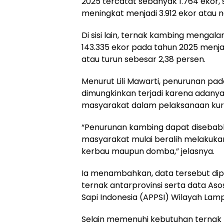
2025 tercatat sebanyak 1.764 ekor,
meningkat menjadi 3.912 ekor atau na
Di sisi lain, ternak kambing mengala
143.335 ekor pada tahun 2025 menja
atau turun sebesar 2,38 persen.
Menurut Lili Mawarti, penurunan pa
dimungkinkan terjadi karena adanya
masyarakat dalam pelaksanaan kur
“Penurunan kambing dapat disebab
masyarakat mulai beralih melakuka
kerbau maupun domba,” jelasnya.
Ia menambahkan, data tersebut diper
ternak antarprovinsi serta data As
Sapi Indonesia (APPSI) Wilayah Lam
Selain memenuhi kebutuhan ternak k