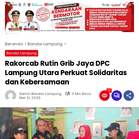
produk
antara
lain
mampu
menjadi
tempat
Beranda
Bandar Lampung
komunikasi
usaha
Bandar Lampung
(beriklan),
Rakorcab Rutin Grib Jaya DPC
fokus
pada
Lampung Utara Perkuat Solidaritas
pemberitaan
dan Kebersamaan
nasional
maupun
70
Admin Bandar Lampung
3 Min Baca
international,
Mei 31, 2026
bernuansa
lokal
dan
dinamis,
memiliki
kisaran