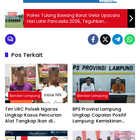
Polres Tulang Bawang Barat Gelar Upacara
Hari Lahir Pancasila 2026, Teguhkan
Semangat Persatuan dan Kebangsaan
Pos Terkait
Bandar Lampung
Bandar Lampung
Tim URC Polsek Ngaras
BPS Provinsi Lampung
Ungkap Kasus Pencurian
Ungkap Capaian Positif
Alat Tangkap Ikan di
Lampung: Kemiskinan
Pelabuhan Kota Jawa, Dua
Turun, Inflasi Terkendali,
Terduga Pelaku
Ekonomi Terus Tumbuh
Diamankan.