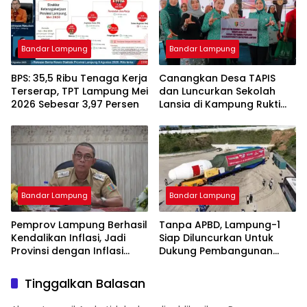
Bandar Lampung
Bandar Lampung
BPS: 35,5 Ribu Tenaga Kerja
Canangkan Desa TAPIS
Terserap, TPT Lampung Mei
dan Luncurkan Sekolah
2026 Sebesar 3,97 Persen
Lansia di Kampung Rukti
Endah, Ketua TP PKK
Lampung Dorong
Pembangunan SDM Dimulai
dari Desa
Bandar Lampung
Bandar Lampung
Pemprov Lampung Berhasil
Tanpa APBD, Lampung-1
Kendalikan Inflasi, Jadi
Siap Diluncurkan Untuk
Provinsi dengan Inflasi
Dukung Pembangunan
Terendah di Sumatera
Berbasis Data
Tinggalkan Balasan