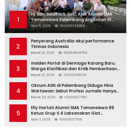
Hj. Susi Sulaiha S. Sos., Ajak Alumni SMA
1
Tamansiswa Palembang Angkatan 91
Halal Bihalal
April 8, 2025
100005374364
Penyerang Australia akui performance
2
Timnas Indonesia
Maret 18, 2025
66664644750
Insiden Portal di Dermaga Karang Baru:
3
Warga Klarifikasi dan Kritik Pemberitaan
yang Tidak Akurat
Maret 13, 2025
10000538028
Oknum ASN di Palembang Diduga Hina
4
Wartawan: Sebut Profesi Jurnalis Hanya
Seharga 2 Liter Bensin, Berujung Dugaan
Maret 23, 2025
10000537780
Pelanggaran UU ITE!
Elly Hartati Alumni SMA Tamansiswa 89
5
Ketua Grup S 4 Laksanakan Giat
Silaturahmi
April 7, 2025
10000537706