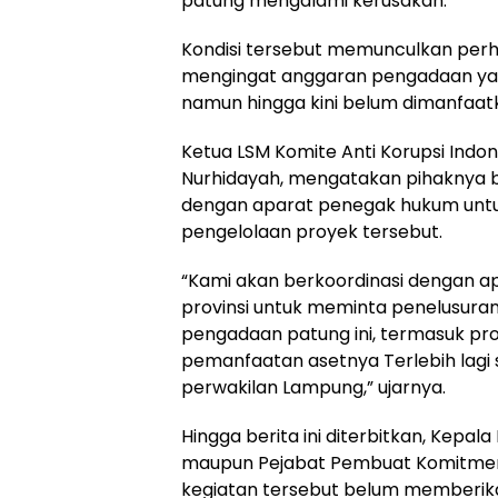
patung mengalami kerusakan.
Kondisi tersebut memunculkan perha
mengingat anggaran pengadaan yan
namun hingga kini belum dimanfaat
Ketua LSM Komite Anti Korupsi Indo
Nurhidayah, mengatakan pihaknya 
dengan aparat penegak hukum untuk 
pengelolaan proyek tersebut.
“Kami akan berkoordinasi dengan a
provinsi untuk meminta penelusuran 
pengadaan patung ini, termasuk p
pemanfaatan asetnya Terlebih lagi 
perwakilan Lampung,” ujarnya.
Hingga berita ini diterbitkan, Kepa
maupun Pejabat Pembuat Komitmen
kegiatan tersebut belum memberik