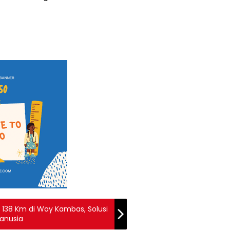
138 Km di Way Kambas, Solusi
anusia