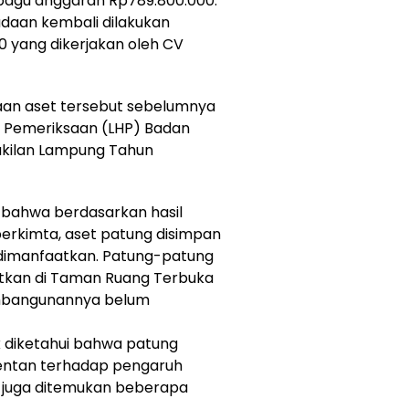
 pagu anggaran Rp789.800.000.
daan kembali dilakukan
00 yang dikerjakan oleh CV
aan aset tersebut sebelumnya
l Pemeriksaan (LHP) Badan
akilan Lampung Tahun
 bahwa berdasarkan hasil
rkimta, aset patung disimpan
 dimanfaatkan. Patung-patung
tkan di Taman Ruang Terbuka
pembangunannya belum
sik diketahui bahwa patung
rentan terhadap pengaruh
 juga ditemukan beberapa