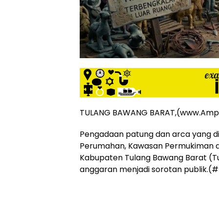
siber
lebih
eksklusif,
bergaya
trendi,
mengandung
unsur
edukasi,
gaya
hidup,
hiburan,
TULANG BAWANG BARAT,(www.Amp
bebas
dari
Pengadaan patung dan arca yang di
SARA,
Perumahan, Kawasan Permukiman d
narkoba
Kabupaten Tulang Bawang Barat (T
dan
anggaran menjadi sorotan publi
berita
asusila
Media
Cetak
dan