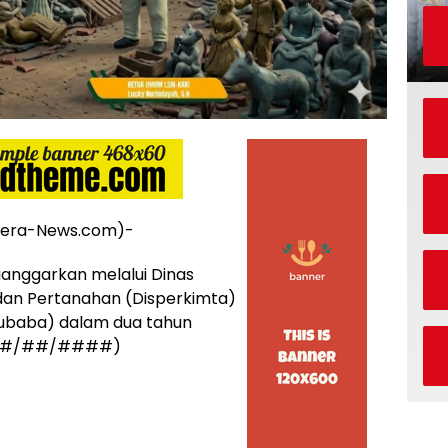
era-News.com)-
anggarkan melalui Dinas
an Pertanahan (Disperkimta)
ubaba) dalam dua tahun
k.(##/##/####)