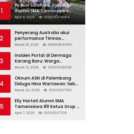
Hj. Susi Sulaiha S. Sos., Ajak
1
Alumni SMA Tamansiswa
Palembang Angkatan 91 Halal
April 8, 2025
100005374364
Bihalal
Penyerang Australia akui
2
performance Timnas
Indonesia
Maret 18, 2025
66664644750
Insiden Portal di Dermaga
3
Karang Baru: Warga
Klarifikasi dan Kritik
Maret 13, 2025
10000538028
Pemberitaan yang Tidak
Akurat
Oknum ASN di Palembang
4
Diduga Hina Wartawan: Sebut
Profesi Jurnalis Hanya
Maret 23, 2025
10000537780
Seharga 2 Liter Bensin,
Berujung Dugaan
Elly Hartati Alumni SMA
5
Pelanggaran UU ITE!
Tamansiswa 89 Ketua Grup S
4 Laksanakan Giat
April 7, 2025
10000537706
Silaturahmi