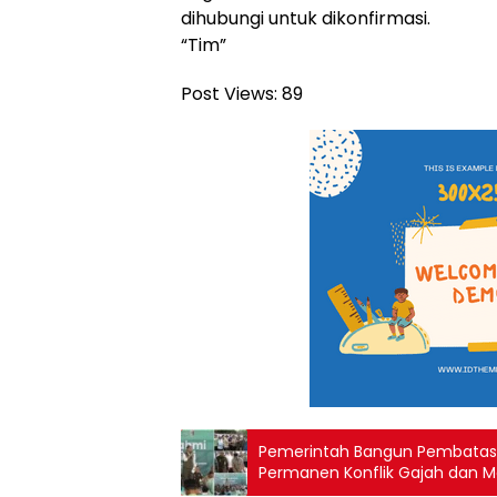
dihubungi untuk dikonfirmasi.
“Tim”
Post Views:
89
Pemerintah Bangun Pembatas 
Permanen Konflik Gajah dan M