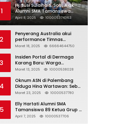
Hj. Susi Sulaiha S. Sos., Ajak
1
Alumni SMA Tamansiswa
Palembang Angkatan 91 Halal
April 8, 2025
100005374363
Bihalal
Penyerang Australia akui
2
performance Timnas
Indonesia
Maret 18, 2025
66664644750
Insiden Portal di Dermaga
3
Karang Baru: Warga
Klarifikasi dan Kritik
Maret 13, 2025
10000538028
Pemberitaan yang Tidak
Akurat
Oknum ASN di Palembang
4
Diduga Hina Wartawan: Sebut
Profesi Jurnalis Hanya
Maret 23, 2025
10000537780
Seharga 2 Liter Bensin,
Berujung Dugaan
Elly Hartati Alumni SMA
5
Pelanggaran UU ITE!
Tamansiswa 89 Ketua Grup S
4 Laksanakan Giat
April 7, 2025
10000537706
Silaturahmi