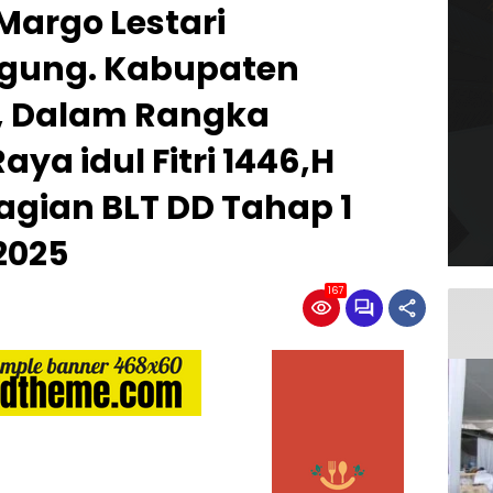
Margo Lestari
Agung. Kabupaten
, Dalam Rangka
ya idul Fitri 1446,H
agian BLT DD Tahap 1
2025
167