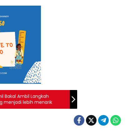
il Bakal Ambil Langkah
g menjadi lebih menarik