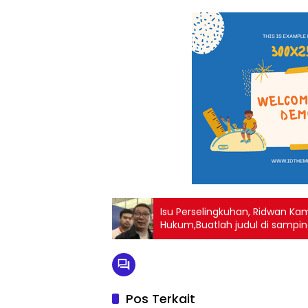
Isu Perselingkuhan, Ridwan Kam
Hukum,Buatlah judul di sampin
Pos Terkait