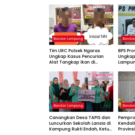
Bandar Lampung
Banda
Tim URC Polsek Ngaras
BPS Pro
Ungkap Kasus Pencurian
Ungkap 
Alat Tangkap Ikan di
Lampung
Pelabuhan Kota Jawa, Dua
Inflasi
Terduga Pelaku Diamankan.
Terus 
Bandar Lampung
Banda
Canangkan Desa TAPIS dan
Pempro
Luncurkan Sekolah Lansia di
Kendalik
Kampung Rukti Endah, Ketua
Provins
TP PKK Lampung Dorong
Terend