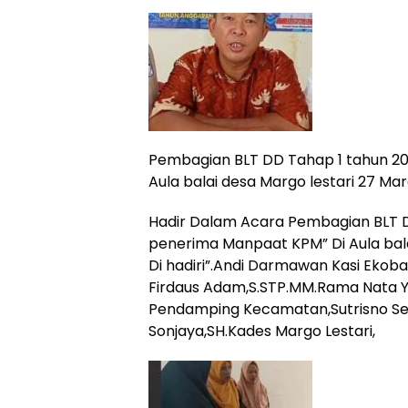
Pembagian BLT DD Tahap 1 tahun 202
Aula balai desa Margo lestari 27 Ma
Hadir Dalam Acara Pembagian BLT D
penerima Manpaat KPM” Di Aula bala
Di hadiri”.Andi Darmawan Kasi Ekob
Firdaus Adam,S.STP.MM.Rama Nata 
Pendamping Kecamatan,Sutrisno Sek
Sonjaya,SH.Kades Margo Lestari,