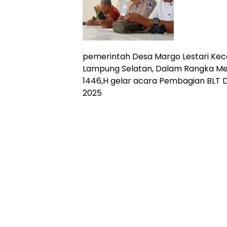
siber
lebih
eksklusif,
bergaya
trendi,
pemerintah Desa Margo Lestari Ke
mengandung
Lampung Selatan, Dalam Rangka Meny
unsur
1446,H gelar acara Pembagian BLT 
edukasi,
2025
gaya
hidup,
hiburan,
bebas
dari
SARA,
narkoba
dan
berita
asusila
Media
Cetak
dan