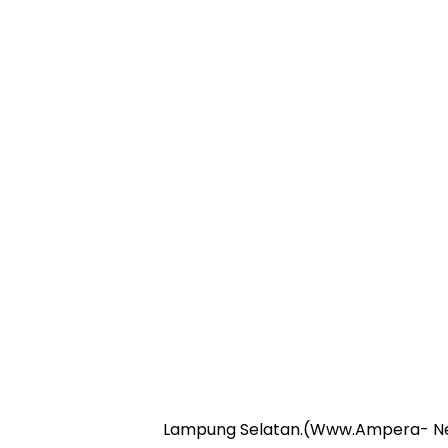
Online
Ampera
News
Lampung Selatan.(Www.Ampera- N