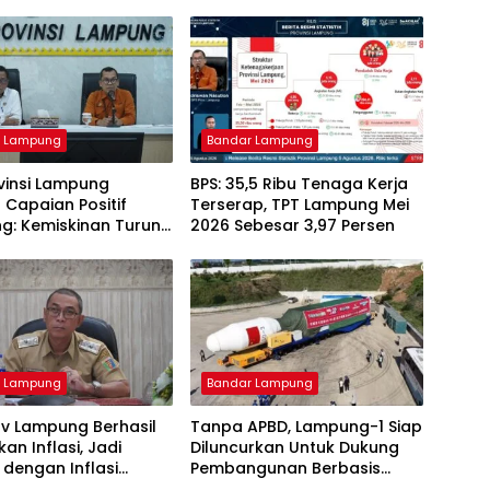
r Lampung
Bandar Lampung
vinsi Lampung
BPS: 35,5 Ribu Tenaga Kerja
Capaian Positif
Terserap, TPT Lampung Mei
: Kemiskinan Turun,
2026 Sebesar 3,97 Persen
 Terkendali, Ekonomi
Tumbuh
r Lampung
Bandar Lampung
v Lampung Berhasil
Tanpa APBD, Lampung-1 Siap
an Inflasi, Jadi
Diluncurkan Untuk Dukung
i dengan Inflasi
Pembangunan Berbasis
ah di Sumatera
Data