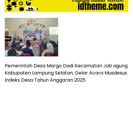
harga
iklan
yang
relatif
lebih
murah
dari
Koran
maupun
media
Pemerintah Desa Margo Dadi Kecamatan Jati agung
siber
lainnya,
Kabupaten Lampung Selatan, Gelar Acara Musdesus
desain
Indeks Desa Tahun Anggaran 2025
Koran
dan
media
siber
lebih
eksklusif,
bergaya
trendi,