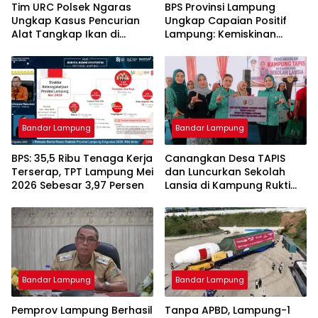
Tim URC Polsek Ngaras
BPS Provinsi Lampung
Ungkap Kasus Pencurian
Ungkap Capaian Positif
Alat Tangkap Ikan di
Lampung: Kemiskinan
Pelabuhan Kota Jawa, Dua
Turun, Inflasi Terkendali,
Terduga Pelaku
Ekonomi Terus Tumbuh
Diamankan.
Bandar Lampung
Bandar Lampung
BPS: 35,5 Ribu Tenaga Kerja
Canangkan Desa TAPIS
Terserap, TPT Lampung Mei
dan Luncurkan Sekolah
2026 Sebesar 3,97 Persen
Lansia di Kampung Rukti
Endah, Ketua TP PKK
Lampung Dorong
Pembangunan SDM Dimulai
dari Desa
Bandar Lampung
Bandar Lampung
Pemprov Lampung Berhasil
Tanpa APBD, Lampung-1