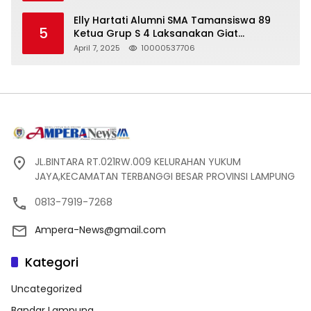
Pelanggaran UU ITE!
Elly Hartati Alumni SMA Tamansiswa 89
5
Ketua Grup S 4 Laksanakan Giat
Silaturahmi
April 7, 2025
10000537706
JL.BINTARA RT.021RW.009 KELURAHAN YUKUM
JAYA,KECAMATAN TERBANGGI BESAR PROVINSI LAMPUNG
0813-7919-7268
Ampera-News@gmail.com
Kategori
Uncategorized
Bandar Lampung