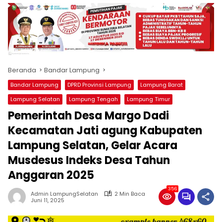
produk
antara
lain
mampu
menjadi
tempat
Beranda
Bandar Lampung
komunikasi
usaha
Bandar Lampung
DPRD Provinsi Lampung
Lampung Barat
(beriklan),
Lampung Selatan
Lampung Tengah
Lampung Timur
fokus
Pemerintah Desa Margo Dadi
pada
pemberitaan
Kecamatan Jati agung Kabupaten
nasional
Lampung Selatan, Gelar Acara
maupun
international,
Musdesus Indeks Desa Tahun
bernuansa
Anggaran 2025
lokal
dan
356
Admin LampungSelatan
2 Min Baca
dinamis,
Juni 11, 2025
memiliki
kisaran