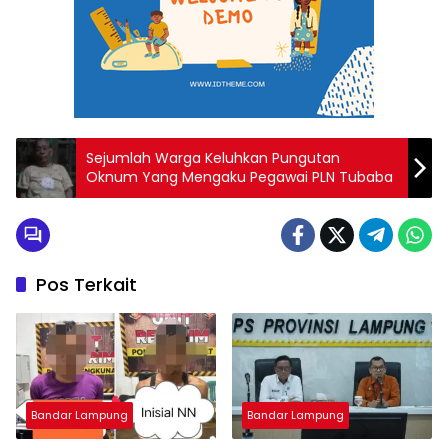
Sejumlah Warga Keluhkan Pungutan
Oknum Yang Mengaku Pegawai PLN Tubaba
Pos Terkait
Bandar Lampung
Bandar Lampung