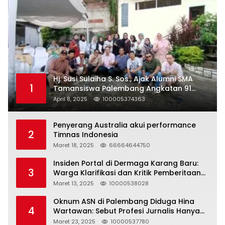
Hj. Susi Sulaiha S. Sos., Ajak Alumni SMA
1
Tamansiswa Palembang Angkatan 91
Halal Bihalal
April 8, 2025
100005374363
Penyerang Australia akui performance
2
Timnas Indonesia
Maret 18, 2025
66664644750
Insiden Portal di Dermaga Karang Baru:
3
Warga Klarifikasi dan Kritik Pemberitaan
yang Tidak Akurat
Maret 13, 2025
10000538028
Oknum ASN di Palembang Diduga Hina
4
Wartawan: Sebut Profesi Jurnalis Hanya
Seharga 2 Liter Bensin, Berujung Dugaan
Maret 23, 2025
10000537780