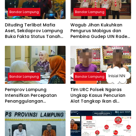
Bandar Lampung
Bandar Lampung
Dituding Terlibat Mafia
Wagub Jihan Kukuhkan
Aset, Sekdaprov Lampung
Pengurus Mabigus dan
Buka Fakta Status Tanah
Pembina Gudep UIN Raden
Ryacudu
Intan, Dorong Pramuka
Perkuat Karakter Generasi
Muda
Bandar Lampung
Bandar Lampung
Pemprov Lampung
Tim URC Polsek Ngaras
Intensifkan Percepatan
Ungkap Kasus Pencurian
Penanggulangan
Alat Tangkap Ikan di
Tuberkulosis di
Pelabuhan Kota Jawa, Dua
Tanggamus
Terduga Pelaku
Diamankan.