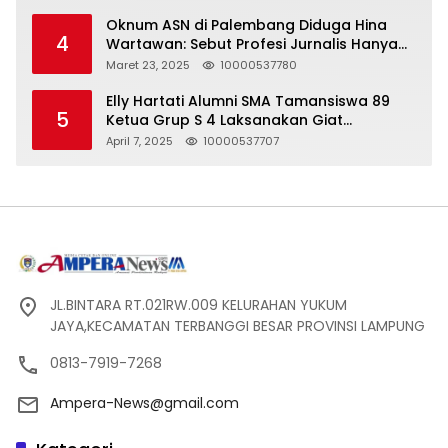
Oknum ASN di Palembang Diduga Hina
4
Wartawan: Sebut Profesi Jurnalis Hanya
Seharga 2 Liter Bensin, Berujung Dugaan
Maret 23, 2025
10000537780
Pelanggaran UU ITE!
Elly Hartati Alumni SMA Tamansiswa 89
5
Ketua Grup S 4 Laksanakan Giat
Silaturahmi
April 7, 2025
10000537707
JL.BINTARA RT.021RW.009 KELURAHAN YUKUM
JAYA,KECAMATAN TERBANGGI BESAR PROVINSI LAMPUNG
0813-7919-7268
Ampera-News@gmail.com