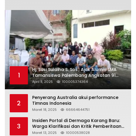
Hj. Susi Sulaiha S. Sos., Ajak Alumni SMA
1
Tamansiswa Palembang Angkatan 91
Halal Bihalal
April 8, 2025
100005374364
Penyerang Australia akui performance
2
Timnas Indonesia
Maret 18, 2025
66664644751
Insiden Portal di Dermaga Karang Baru:
3
Warga Klarifikasi dan Kritik Pemberitaan
yang Tidak Akurat
Maret 13, 2025
10000538028