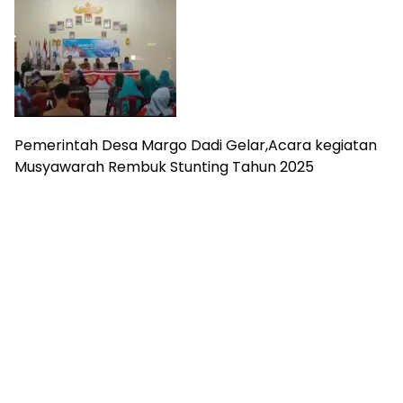
harga
iklan
yang
relatif
lebih
murah
dari
Koran
Pemerintah Desa Margo Dadi Gelar,Acara kegiatan
maupun
Musyawarah Rembuk Stunting Tahun 2025
media
siber
lainnya,
desain
Koran
dan
media
siber
lebih
eksklusif,
bergaya
trendi,