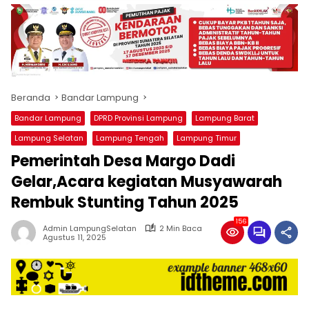
produk
antara
lain
mampu
menjadi
tempat
Beranda
Bandar Lampung
komunikasi
usaha
Bandar Lampung
DPRD Provinsi Lampung
Lampung Barat
(beriklan),
Lampung Selatan
Lampung Tengah
Lampung Timur
fokus
Pemerintah Desa Margo Dadi
pada
pemberitaan
Gelar,Acara kegiatan Musyawarah
nasional
Rembuk Stunting Tahun 2025
maupun
international,
156
Admin LampungSelatan
2 Min Baca
bernuansa
Agustus 11, 2025
lokal
dan
dinamis,
memiliki
kisaran