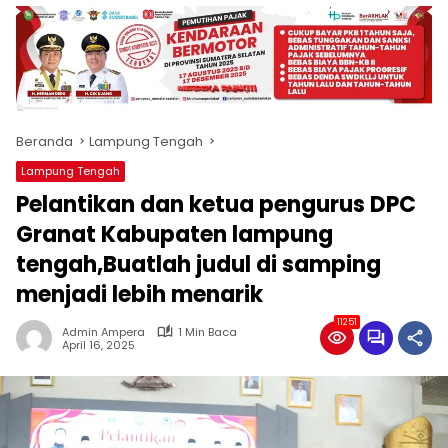
produk
antara
lain
mampu
menjadi
tempat
Beranda
Lampung Tengah
komunikasi
usaha
Lampung Tengah
(beriklan),
Pelantikan dan ketua pengurus DPC
fokus
pada
Granat Kabupaten lampung
pemberitaan
tengah,Buatlah judul di samping
nasional
menjadi lebih menarik
maupun
international,
11251
bernuansa
Admin Ampera
1 Min Baca
April 16, 2025
lokal
dan
dinamis,
memiliki
kisaran