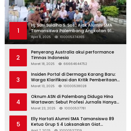
Hj. Susi Sulaiha S. Sos., Ajak Alumni SMA
1
Tamansiswa Palembang Angkatan 91
Halal Bihalal
April 8, 2025
100005374365
Penyerang Australia akui performance
2
Timnas Indonesia
Maret 18, 2025
66664644752
Insiden Portal di Dermaga Karang Baru:
3
Warga Klarifikasi dan Kritik Pemberitaan
yang Tidak Akurat
Maret 13, 2025
10000538028
Oknum ASN di Palembang Diduga Hina
4
Wartawan: Sebut Profesi Jurnalis Hanya
Seharga 2 Liter Bensin, Berujung Dugaan
Maret 23, 2025
10000537781
Pelanggaran UU ITE!
Elly Hartati Alumni SMA Tamansiswa 89
5
Ketua Grup S 4 Laksanakan Giat
Silaturahmi
April 7, 2025
10000537709