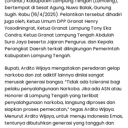
(Granat) Kabupaten Lampung Tengah (Lamteng),
mengandung
bertempat di Sesat Agung, Nuwo Balak, Gunung
unsur
edukasi,
Sugih. Rabu (16/4/2025). Pelantikan tersebut dihadiri
gaya
juga oleh, Ketua Umum DPP Granat Henry
hidup,
Yosodiningrat, Ketua Granat Lampung Tony Eka
hiburan,
Candra, Ketua Granat Lampung Tengah Abdulah
bebas
Sura Jaya beserta Jajaran Pengurus. dan Kepala
dari
Perangkat Daerah terkait dilingkungan Pemerintah
SARA,
Kabupaten Lampung Tengah.
narkoba
dan
berita
Bupati, Ardito Wijaya mengatakan peredaran gelap
asusila
narkoba dan zat adiktif lainnya dinilai sangat
Media
merusak generasi bangsa. “Tidak ada toleransi bagi
Cetak
pelaku penyalahgunaan Narkoba. Jika ada ASN atau
dan
Honorer di Lampung Tengah yang terlibat
Online
penyalahgunaan narkoba, langsung diproses dan
Ampera
siapkan proses pemecatan,” tegas Ardito Wijaya.
News
Menurut Ardito Wijaya, untuk menuju Indonesia Emas,
tentunya dibutuhkan generasi yang tangguh dan