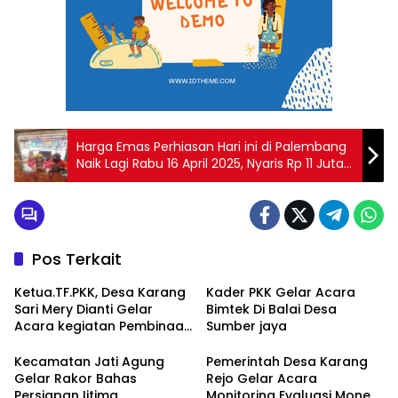
Harga Emas Perhiasan Hari ini di Palembang
Naik Lagi Rabu 16 April 2025, Nyaris Rp 11 Juta
per Suku Artikel ini telah tayang di
TribunSumsel.com dengan judul Harga
Emas Perhiasan Hari ini di Palembang Naik
Lagi Rabu 16 April 2025, Nyaris Rp 11 Juta per
Suku, buatlah judul di samping menjadi lebih
Pos Terkait
menarik
Ketua.TF.PKK, Desa Karang
Kader PKK Gelar Acara
Sari Mery Dianti Gelar
Bimtek Di Balai Desa
Acara kegiatan Pembinaan
Sumber jaya
dan bimbingan Pada Para
Anggota Kader PKK
Kecamatan Jati Agung
Pemerintah Desa Karang
Gelar Rakor Bahas
Rejo Gelar Acara
Persiapan Ijtima
Monitoring Evaluasi Monev