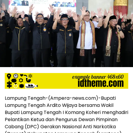
harga
iklan
yang
relatif
lebih
murah
dari
Koran
maupun
media
siber
lainnya,
desain
Koran
dan
media
Lampung Tengah-(Ampera-news.com)-Bupati
siber
Lampung Tengah Ardito Wijaya bersama Wakil
lebih
Bupati Lampung Tengah I Komang Koheri menghadiri
eksklusif,
Pelantikan Ketua dan Pengurus Dewan Pimpinan
bergaya
Cabang (DPC) Gerakan Nasional Anti Narkotika
trendi,