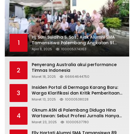
Hj. Susi Sulaiha S. Sos., Ajak Alumni SMA
1
Tamansiswa Palembang Angkatan 91
Halal Bihalal
April 8, 2025
100005374363
Penyerang Australia akui performance
2
Timnas Indonesia
Maret 18, 2025
66664644750
Insiden Portal di Dermaga Karang Baru:
3
Warga Klarifikasi dan Kritik Pemberitaan
yang Tidak Akurat
Maret 13, 2025
10000538028
Oknum ASN di Palembang Diduga Hina
4
Wartawan: Sebut Profesi Jurnalis Hanya
Seharga 2 Liter Bensin, Berujung Dugaan
Maret 23, 2025
10000537780
Pelanggaran UU ITE!
Elly Hartati Alumni SMA Tamansiswa 89