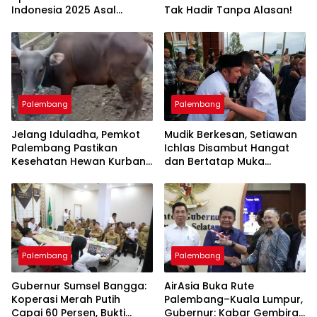
Indonesia 2025 Asal
Tak Hadir Tanpa Alasan!
Sumsel
Palembang
Palembang
Jelang Iduladha, Pemkot
Mudik Berkesan, Setiawan
Palembang Pastikan
Ichlas Disambut Hangat
Kesehatan Hewan Kurban
dan Bertatap Muka
Aman
dengan Gubernur
Palembang
Palembang
Gubernur Sumsel Bangga:
AirAsia Buka Rute
Koperasi Merah Putih
Palembang–Kuala Lumpur,
Capai 60 Persen, Bukti
Gubernur: Kabar Gembira