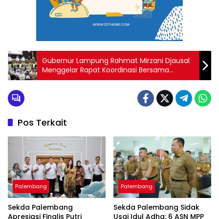
Gubernur Lampung Rahmat Mirzani Djausal
Menggelar Rapat Koordinasi Bersama
Bupati/Walikota Se Provinsi Lampung
Pos Terkait
Palembang
Palembang
Sekda Palembang
Sekda Palembang Sidak
Apresiasi Finalis Putri
Usai Idul Adha: 6 ASN MPP