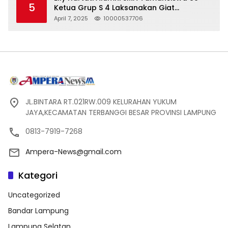
5
Ketua Grup S 4 Laksanakan Giat
Silaturahmi
April 7, 2025
10000537706
JL.BINTARA RT.021RW.009 KELURAHAN YUKUM
JAYA,KECAMATAN TERBANGGI BESAR PROVINSI LAMPUNG
0813-7919-7268
Ampera-News@gmail.com
Kategori
Uncategorized
Bandar Lampung
Lampung Selatan