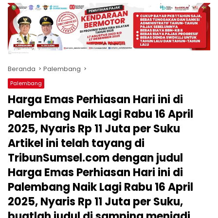
produk
antara
lain
mampu
menjadi
tempat
Beranda
Palembang
komunikasi
usaha
Palembang
(beriklan),
Harga Emas Perhiasan Hari ini di
fokus
pada
Palembang Naik Lagi Rabu 16 April
pemberitaan
2025, Nyaris Rp 11 Juta per Suku
nasional
Artikel ini telah tayang di
maupun
international,
TribunSumsel.com dengan judul
bernuansa
Harga Emas Perhiasan Hari ini di
lokal
dan
Palembang Naik Lagi Rabu 16 April
dinamis,
2025, Nyaris Rp 11 Juta per Suku,
memiliki
kisaran
buatlah judul di samping menjadi