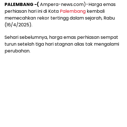
mengandung
PALEMBANG -(
Ampera-news.com)-Harga emas
unsur
perhiasan hari ini di Kota
Palembang
kembali
edukasi,
memecahkan rekor tertingg dalam sejarah, Rabu
gaya
(16/4/2025).
hidup,
hiburan,
Sehari sebelumnya, harga emas perhiasan sempat
bebas
dari
turun setelah tiga hari stagnan alias tak mengalami
SARA,
perubahan.
narkoba
dan
berita
asusila
Media
Cetak
dan
Online
Ampera
News