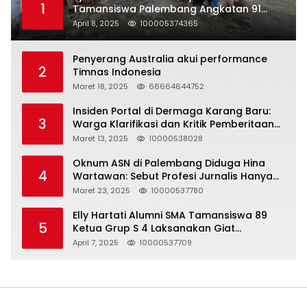
1
Tamansiswa Palembang Angkatan 91
Halal Bihalal
April 8, 2025
100005374365
Penyerang Australia akui performance
2
Timnas Indonesia
Maret 18, 2025
66664644752
Insiden Portal di Dermaga Karang Baru:
3
Warga Klarifikasi dan Kritik Pemberitaan
yang Tidak Akurat
Maret 13, 2025
10000538028
Oknum ASN di Palembang Diduga Hina
4
Wartawan: Sebut Profesi Jurnalis Hanya
Seharga 2 Liter Bensin, Berujung Dugaan
Maret 23, 2025
10000537780
Pelanggaran UU ITE!
Elly Hartati Alumni SMA Tamansiswa 89
5
Ketua Grup S 4 Laksanakan Giat
Silaturahmi
April 7, 2025
10000537709