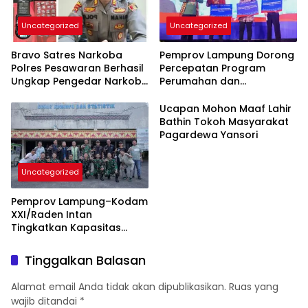
Uncategorized
Uncategorized
Bravo Satres Narkoba
Pemprov Lampung Dorong
Polres Pesawaran Berhasil
Percepatan Program
Ungkap Pengedar Narkoba
Perumahan dan
Berikut BB 7,76 Gram Sabu
Pemberdayaan Ekonomi
Rakyat
Ucapan Mohon Maaf Lahir
Bathin Tokoh Masyarakat
Pagardewa Yansori
Uncategorized
Pemprov Lampung–Kodam
XXI/Raden Intan
Tingkatkan Kapasitas
Bersama di Bidang
Komunikasi Publik
Tinggalkan Balasan
Alamat email Anda tidak akan dipublikasikan.
Ruas yang
wajib ditandai
*