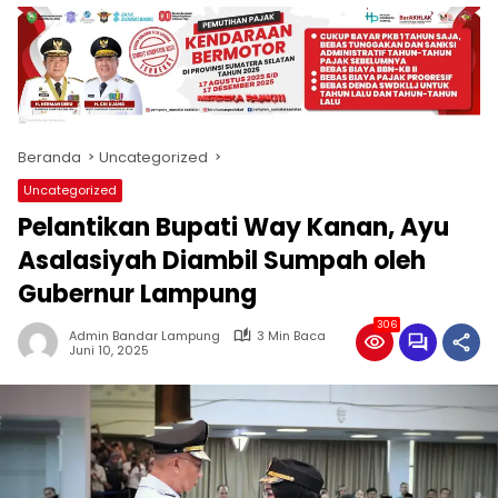
produk
antara
lain
mampu
menjadi
tempat
Beranda
Uncategorized
komunikasi
usaha
Uncategorized
(beriklan),
Pelantikan Bupati Way Kanan, Ayu
fokus
pada
Asalasiyah Diambil Sumpah oleh
pemberitaan
Gubernur Lampung
nasional
maupun
306
Admin Bandar Lampung
3 Min Baca
international,
Juni 10, 2025
bernuansa
lokal
dan
dinamis,
memiliki
kisaran