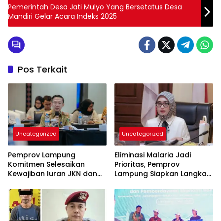
Pemerintah Desa Jati Mulyo Yang Bersetatus Desa
Mandiri Gelar Acara Indeks 2025
Pos Terkait
Uncategorized
Uncategorized
Pemprov Lampung
Eliminasi Malaria Jadi
Komitmen Selesaikan
Prioritas, Pemprov
Kewajiban Iuran JKN dan
Lampung Siapkan Langkah
Perkuat Tata Kelola
Terpadu
Kepesertaan BPJS
Kesehatan