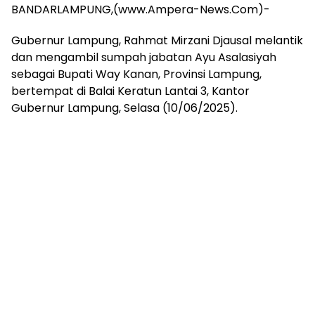
mengandung
BANDARLAMPUNG,(www.Ampera-News.Com)-
unsur
edukasi,
Gubernur Lampung, Rahmat Mirzani Djausal melantik
gaya
dan mengambil sumpah jabatan Ayu Asalasiyah
hidup,
sebagai Bupati Way Kanan, Provinsi Lampung,
hiburan,
bertempat di Balai Keratun Lantai 3, Kantor
bebas
dari
Gubernur Lampung, Selasa (10/06/2025).
SARA,
narkoba
dan
berita
asusila
Media
Cetak
dan
Online
Ampera
News