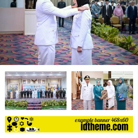
harga
iklan
yang
relatif
lebih
murah
dari
Koran
maupun
media
siber
lainnya,
desain
Koran
dan
media
siber
lebih
eksklusif,
bergaya
trendi,