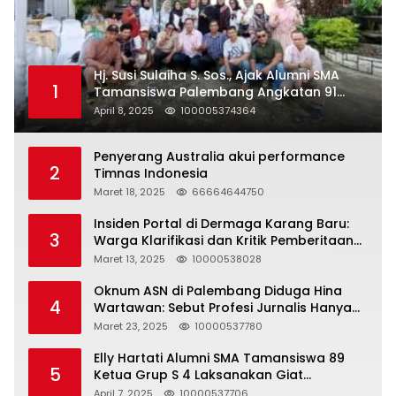
Hj. Susi Sulaiha S. Sos., Ajak Alumni SMA
1
Tamansiswa Palembang Angkatan 91
Halal Bihalal
April 8, 2025
100005374364
Penyerang Australia akui performance
2
Timnas Indonesia
Maret 18, 2025
66664644750
Insiden Portal di Dermaga Karang Baru:
3
Warga Klarifikasi dan Kritik Pemberitaan
yang Tidak Akurat
Maret 13, 2025
10000538028
Oknum ASN di Palembang Diduga Hina
4
Wartawan: Sebut Profesi Jurnalis Hanya
Seharga 2 Liter Bensin, Berujung Dugaan
Maret 23, 2025
10000537780
Pelanggaran UU ITE!
Elly Hartati Alumni SMA Tamansiswa 89
5
Ketua Grup S 4 Laksanakan Giat
Silaturahmi
April 7, 2025
10000537706