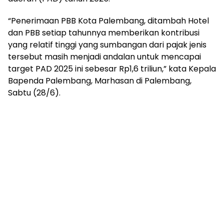
mengandung
unsur
“Penerimaan PBB Kota Palembang, ditambah Hotel
edukasi,
dan PBB setiap tahunnya memberikan kontribusi
gaya
yang relatif tinggi yang sumbangan dari pajak jenis
hidup,
hiburan,
tersebut masih menjadi andalan untuk mencapai
bebas
target PAD 2025 ini sebesar Rp1,6 triliun,” kata Kepala
dari
Bapenda Palembang, Marhasan di Palembang,
SARA,
Sabtu (28/6).
narkoba
dan
berita
asusila
Media
Cetak
dan
Online
Ampera
News