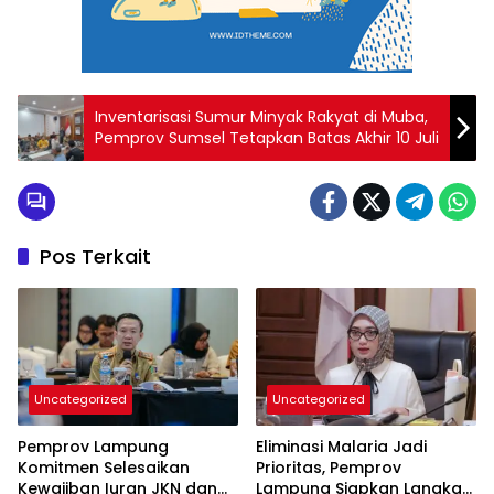
Inventarisasi Sumur Minyak Rakyat di Muba,
Pemprov Sumsel Tetapkan Batas Akhir 10 Juli
Pos Terkait
Uncategorized
Uncategorized
Pemprov Lampung
Eliminasi Malaria Jadi
Komitmen Selesaikan
Prioritas, Pemprov
Kewajiban Iuran JKN dan
Lampung Siapkan Langkah