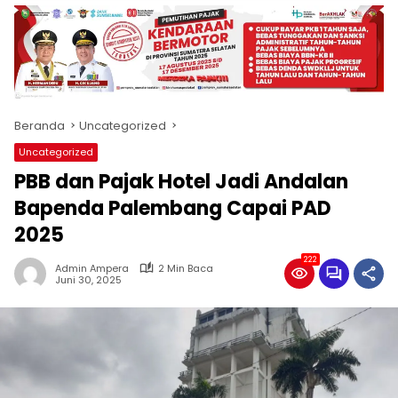
produk
antara
lain
mampu
menjadi
tempat
Beranda
Uncategorized
komunikasi
usaha
Uncategorized
(beriklan),
PBB dan Pajak Hotel Jadi Andalan
fokus
pada
Bapenda Palembang Capai PAD
pemberitaan
2025
nasional
maupun
222
Admin Ampera
2 Min Baca
international,
Juni 30, 2025
bernuansa
lokal
dan
dinamis,
memiliki
kisaran