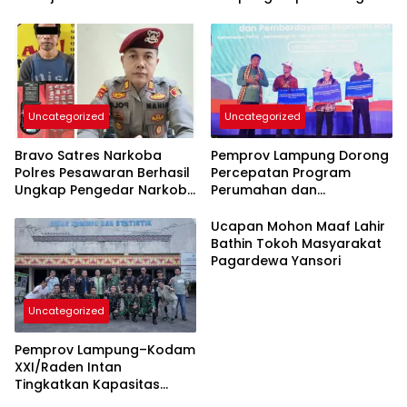
Perkuat Tata Kelola
Terpadu
Kepesertaan BPJS
Kesehatan
Uncategorized
Uncategorized
Bravo Satres Narkoba
Pemprov Lampung Dorong
Polres Pesawaran Berhasil
Percepatan Program
Ungkap Pengedar Narkoba
Perumahan dan
Berikut BB 7,76 Gram Sabu
Pemberdayaan Ekonomi
Rakyat
Ucapan Mohon Maaf Lahir
Bathin Tokoh Masyarakat
Pagardewa Yansori
Uncategorized
Pemprov Lampung–Kodam
XXI/Raden Intan
Tingkatkan Kapasitas
Bersama di Bidang