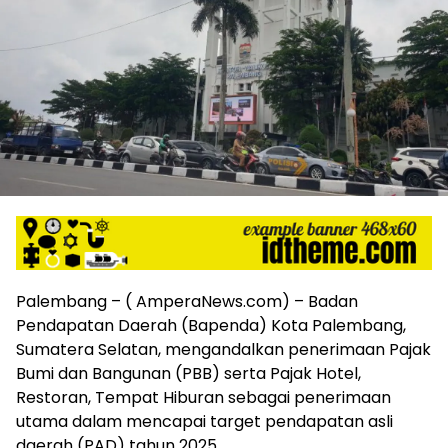
harga
iklan
yang
relatif
lebih
murah
dari
Koran
maupun
media
siber
lainnya,
desain
Koran
Palembang – ( AmperaNews.com) – Badan
dan
Pendapatan Daerah (Bapenda) Kota Palembang,
media
siber
Sumatera Selatan, mengandalkan penerimaan Pajak
lebih
Bumi dan Bangunan (PBB) serta Pajak Hotel,
eksklusif,
Restoran, Tempat Hiburan sebagai penerimaan
bergaya
utama dalam mencapai target pendapatan asli
trendi,
daerah (PAD) tahun 2025.