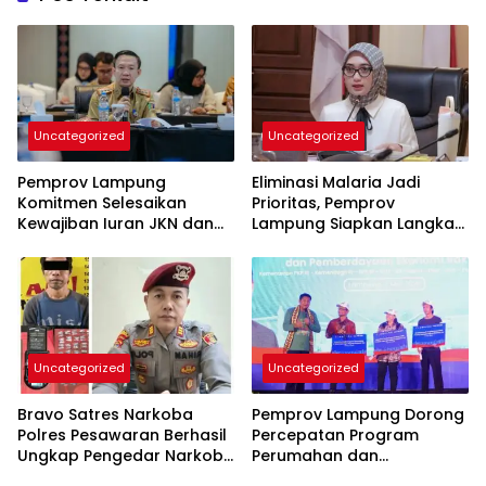
Uncategorized
Uncategorized
Pemprov Lampung
Eliminasi Malaria Jadi
Komitmen Selesaikan
Prioritas, Pemprov
Kewajiban Iuran JKN dan
Lampung Siapkan Langkah
Perkuat Tata Kelola
Terpadu
Kepesertaan BPJS
Kesehatan
Uncategorized
Uncategorized
Bravo Satres Narkoba
Pemprov Lampung Dorong
Polres Pesawaran Berhasil
Percepatan Program
Ungkap Pengedar Narkoba
Perumahan dan
Berikut BB 7,76 Gram Sabu
Pemberdayaan Ekonomi