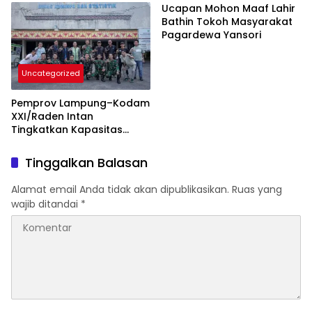
Rakyat
Ucapan Mohon Maaf Lahir
Bathin Tokoh Masyarakat
Pagardewa Yansori
Uncategorized
Pemprov Lampung–Kodam
XXI/Raden Intan
Tingkatkan Kapasitas
Bersama di Bidang
Komunikasi Publik
Tinggalkan Balasan
Alamat email Anda tidak akan dipublikasikan.
Ruas yang
wajib ditandai
*