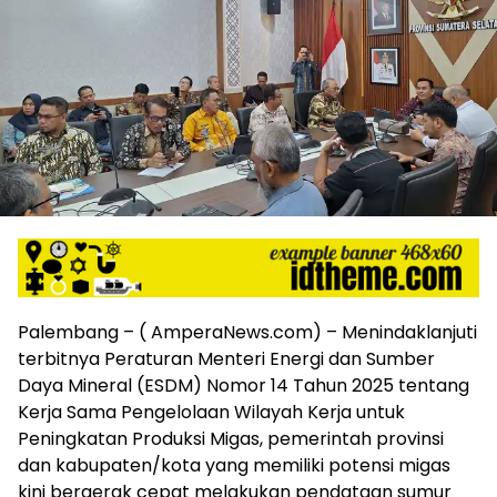
harga
iklan
yang
relatif
lebih
murah
dari
Koran
maupun
media
siber
lainnya,
desain
Koran
Palembang – ( AmperaNews.com) – Menindaklanjuti
dan
terbitnya Peraturan Menteri Energi dan Sumber
media
Daya Mineral (ESDM) Nomor 14 Tahun 2025 tentang
siber
lebih
Kerja Sama Pengelolaan Wilayah Kerja untuk
eksklusif,
Peningkatan Produksi Migas, pemerintah provinsi
bergaya
dan kabupaten/kota yang memiliki potensi migas
trendi,
kini bergerak cepat melakukan pendataan sumur