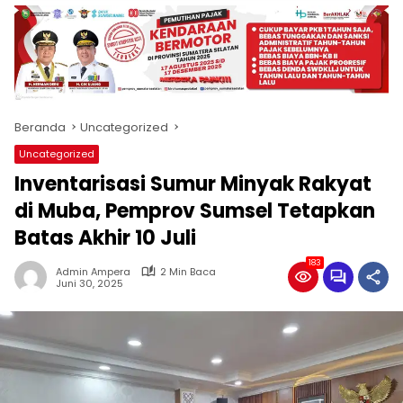
produk
antara
lain
mampu
menjadi
tempat
Beranda
Uncategorized
komunikasi
usaha
Uncategorized
(beriklan),
Inventarisasi Sumur Minyak Rakyat
fokus
pada
di Muba, Pemprov Sumsel Tetapkan
pemberitaan
Batas Akhir 10 Juli
nasional
maupun
183
Admin Ampera
2 Min Baca
international,
Juni 30, 2025
bernuansa
lokal
dan
dinamis,
memiliki
kisaran