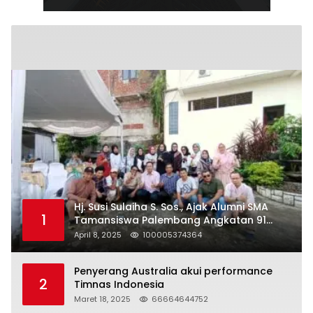
Hj. Susi Sulaiha S. Sos., Ajak Alumni SMA
1
Tamansiswa Palembang Angkatan 91
Halal Bihalal
April 8, 2025
100005374364
Penyerang Australia akui performance
2
Timnas Indonesia
Maret 18, 2025
66664644752