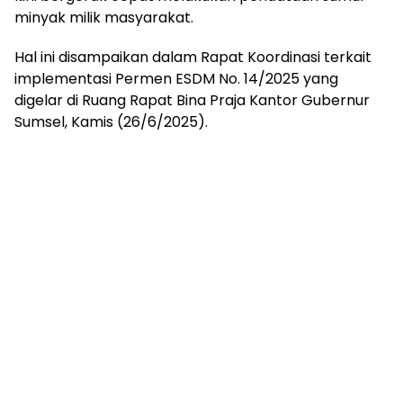
mengandung
minyak milik masyarakat.
unsur
edukasi,
Hal ini disampaikan dalam Rapat Koordinasi terkait
gaya
implementasi Permen ESDM No. 14/2025 yang
hidup,
hiburan,
digelar di Ruang Rapat Bina Praja Kantor Gubernur
bebas
Sumsel, Kamis (26/6/2025).
dari
SARA,
narkoba
dan
berita
asusila
Media
Cetak
dan
Online
Ampera
News