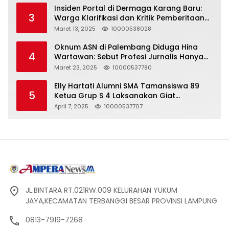
Insiden Portal di Dermaga Karang Baru:
3
Warga Klarifikasi dan Kritik Pemberitaan
yang Tidak Akurat
Maret 13, 2025
10000538028
Oknum ASN di Palembang Diduga Hina
4
Wartawan: Sebut Profesi Jurnalis Hanya
Seharga 2 Liter Bensin, Berujung Dugaan
Maret 23, 2025
10000537780
Pelanggaran UU ITE!
Elly Hartati Alumni SMA Tamansiswa 89
5
Ketua Grup S 4 Laksanakan Giat
Silaturahmi
April 7, 2025
10000537707
JL.BINTARA RT.021RW.009 KELURAHAN YUKUM
JAYA,KECAMATAN TERBANGGI BESAR PROVINSI LAMPUNG
0813-7919-7268