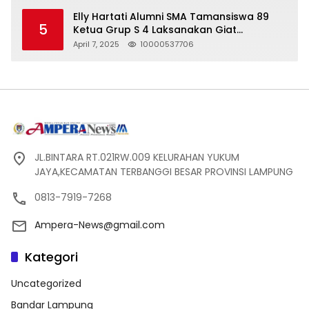
Pelanggaran UU ITE!
Elly Hartati Alumni SMA Tamansiswa 89
5
Ketua Grup S 4 Laksanakan Giat
Silaturahmi
April 7, 2025
10000537706
JL.BINTARA RT.021RW.009 KELURAHAN YUKUM
JAYA,KECAMATAN TERBANGGI BESAR PROVINSI LAMPUNG
0813-7919-7268
Ampera-News@gmail.com
Kategori
Uncategorized
Bandar Lampung