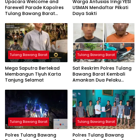
Upacara Welcome and
Warga Antusias Iringi YESI
Farewell Parade Kapolres
USMAN Mendaftar Pilkati
Tulang Bawang Barat
Daya Sakti
Berlangsung Khidmat
Tulang Bawang Barat
Tulang Bawang Barat
Mega Saputra Bertekad
Sat Reskrim Polres Tulang
Membangun Tiyuh Karta
Bawang Barat Kembali
Tanjung Selamat
Amankan Dua Pelaku
Curat di Kecamatan
Tulang Bawang Tengah
Tulang Bawang Barat
Tulang Bawang Barat
Polres Tulang Bawang
Polres Tulang Bawang