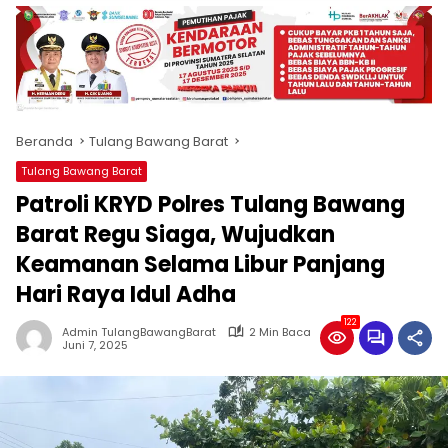
produk
antara
lain
mampu
menjadi
tempat
Beranda
Tulang Bawang Barat
komunikasi
usaha
Tulang Bawang Barat
(beriklan),
Patroli KRYD Polres Tulang Bawang
fokus
pada
Barat Regu Siaga, Wujudkan
pemberitaan
Keamanan Selama Libur Panjang
nasional
Hari Raya Idul Adha
maupun
international,
122
bernuansa
Admin TulangBawangBarat
2 Min Baca
Juni 7, 2025
lokal
dan
dinamis,
memiliki
kisaran