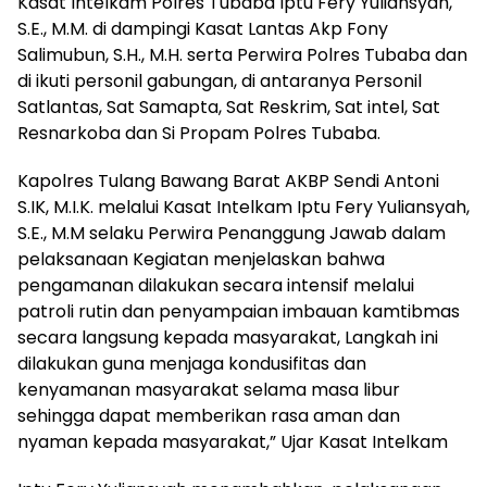
Kasat Intelkam Polres Tubaba Iptu Fery Yuliansyah,
S.E., M.M. di dampingi Kasat Lantas Akp Fony
Salimubun, S.H., M.H. serta Perwira Polres Tubaba dan
di ikuti personil gabungan, di antaranya Personil
Satlantas, Sat Samapta, Sat Reskrim, Sat intel, Sat
Resnarkoba dan Si Propam Polres Tubaba.
Kapolres Tulang Bawang Barat AKBP Sendi Antoni
S.IK, M.I.K. melalui Kasat Intelkam Iptu Fery Yuliansyah,
S.E., M.M selaku Perwira Penanggung Jawab dalam
pelaksanaan Kegiatan menjelaskan bahwa
pengamanan dilakukan secara intensif melalui
patroli rutin dan penyampaian imbauan kamtibmas
secara langsung kepada masyarakat, Langkah ini
dilakukan guna menjaga kondusifitas dan
kenyamanan masyarakat selama masa libur
sehingga dapat memberikan rasa aman dan
nyaman kepada masyarakat,” Ujar Kasat Intelkam