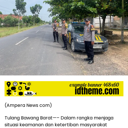
harga
iklan
yang
relatif
lebih
murah
dari
Koran
maupun
media
siber
lainnya,
desain
Koran
dan
media
siber
(Ampera News com)
lebih
eksklusif,
bergaya
Tulang Bawang Barat—– Dalam rangka menjaga
trendi,
situasi keamanan dan ketertiban masyarakat