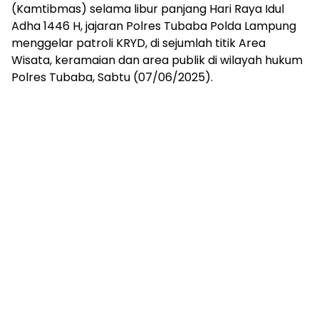
mengandung
(Kamtibmas) selama libur panjang Hari Raya Idul
unsur
Adha 1446 H, jajaran Polres Tubaba Polda Lampung
edukasi,
menggelar patroli KRYD, di sejumlah titik Area
gaya
Wisata, keramaian dan area publik di wilayah hukum
hidup,
Polres Tubaba, Sabtu (07/06/2025).
hiburan,
bebas
dari
SARA,
narkoba
dan
berita
asusila
Media
Cetak
dan
Online
Ampera
News