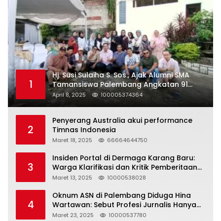
Hj. Susi Sulaiha S. Sos., Ajak Alumni SMA
1
Tamansiswa Palembang Angkatan 91
Halal Bihalal
April 8, 2025
100005374364
Penyerang Australia akui performance
2
Timnas Indonesia
Maret 18, 2025
66664644750
Insiden Portal di Dermaga Karang Baru:
3
Warga Klarifikasi dan Kritik Pemberitaan
yang Tidak Akurat
Maret 13, 2025
10000538028
Oknum ASN di Palembang Diduga Hina
4
Wartawan: Sebut Profesi Jurnalis Hanya
Seharga 2 Liter Bensin, Berujung Dugaan
Maret 23, 2025
10000537780