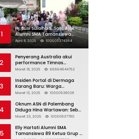
Hj. Susi Sulaiha S. Sos., Ajak
1
Alumni SMA Tamansiswa
Palembang Angkatan 91 Halal
April 8, 2025
100005374364
Bihalal
Penyerang Australia akui
2
performance Timnas
Indonesia
Maret 18, 2025
66664644752
Insiden Portal di Dermaga
3
Karang Baru: Warga
Klarifikasi dan Kritik
Maret 13, 2025
10000538028
Pemberitaan yang Tidak
Akurat
Oknum ASN di Palembang
4
Diduga Hina Wartawan: Sebut
Profesi Jurnalis Hanya
Maret 23, 2025
10000537780
Seharga 2 Liter Bensin,
Berujung Dugaan
Elly Hartati Alumni SMA
5
Pelanggaran UU ITE!
Tamansiswa 89 Ketua Grup S