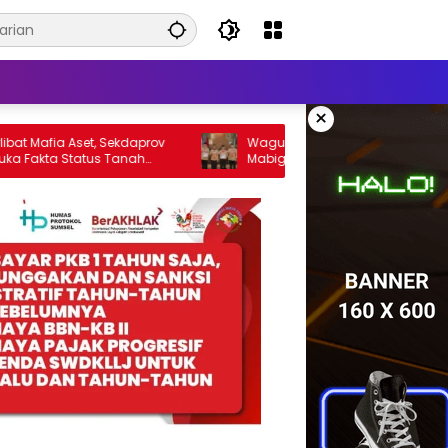
×
a Aset, Sekdaprov
Wagub Jihan Kukuhkan Pengurus
Status Tanah
Mabigus dan Pembina Gudep UIN Raden
Intan, Dorong Pramuka Perkuat Karakter
Generasi Muda