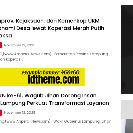
mprov, Kejaksaan, dan Kemenkop UKM
onomi Desa lewat Koperasi Merah Putih
aksa
g
November 12, 2025
,(www.Ampera-News.com)- Pemerintah Provinsi Lampung
an koperasi…
HKN ke-61, Wagub Jihan Dorong Insan
 Lampung Perkuat Transformasi Layanan
g
November 12, 2025
,(www.Anpera-News.cim)- Wakil Gubernur Lampung, Jihan