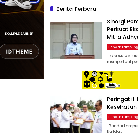
bernuansa
lokal
Berita Terbaru
dan
dinamis,
Sinergi Pe
memiliki
Perkuat Ek
kisaran
Mitra Adhy
harga
iklan
Bandar Lampun
yang
BANDARLAMPUNG
relatif
memperkuat per
lebih
murah
dari
Koran
maupun
media
Peringati 
siber
Kesehatan
lainnya,
Bandar Lampun
desain
Koran
Bandar Lampung
dan
Nurlela…
media