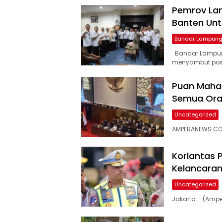
siber
Pemrov La
lebih
Banten Un
eksklusif,
Bandar Lampun
bergaya
trendi,
Bandar Lampun
mengandung
menyambut posi
unsur
amperanews.com
edukasi,
Puan Maha
gaya
Semua Ora
hidup,
hiburan,
Uncategorized
bebas
AMPERANEWS.COM
dari
SARA,
narkoba
Korlantas P
dan
Kelancaran
berita
Uncategorized
asusila
Media
Jakarta – (Ampe
Cetak
dan