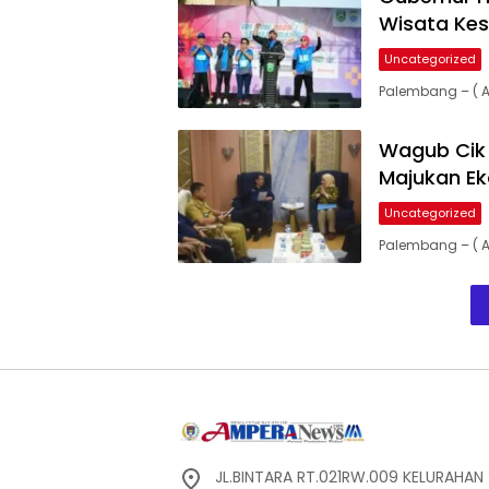
Wisata Kes
Uncategorized
Palembang – ( 
Wagub Cik 
Majukan Ek
Uncategorized
Palembang – ( 
JL.BINTARA RT.021RW.009 KELURAHA