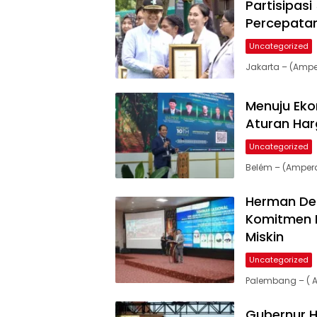
Partisipas
Online
Percepatan
Ampera
News
Uncategorized
Jakarta – (Amp
Menuju Eko
Aturan Har
Uncategorized
Belém – (Amper
Herman Der
Komitmen 
Miskin
Uncategorized
Palembang – ( 
Gubernur H