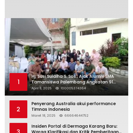
Hj. Susi Sulaiha S. Sos., Ajak Alumni SMA
1
Tamansiswa Palembang Angkatan 91
Halal Bihalal
April 8, 2025
100005374364
Penyerang Australia akui performance
2
Timnas Indonesia
Maret 18, 2025
66664644752
Insiden Portal di Dermaga Karang Baru:
3
Warga Klarifikasi dan Kritik Pemberitaan