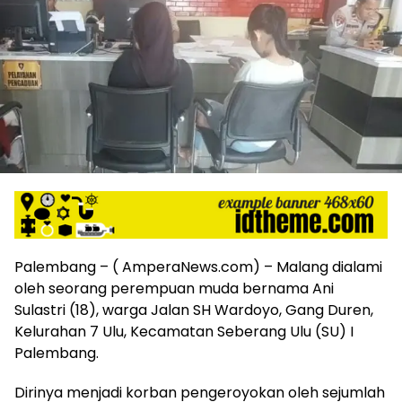
harga
iklan
yang
relatif
lebih
murah
dari
Koran
maupun
media
siber
lainnya,
desain
Koran
Palembang – ( AmperaNews.com) – Malang dialami
dan
oleh seorang perempuan muda bernama Ani
media
Sulastri (18), warga Jalan SH Wardoyo, Gang Duren,
siber
Kelurahan 7 Ulu, Kecamatan Seberang Ulu (SU) I
lebih
eksklusif,
Palembang.
bergaya
trendi,
Dirinya menjadi korban pengeroyokan oleh sejumlah