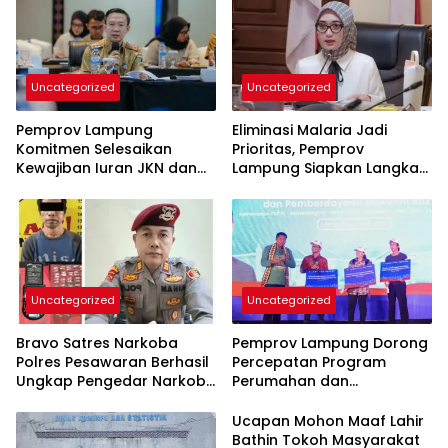
Uncategorized
Uncategorized
Pemprov Lampung
Eliminasi Malaria Jadi
Komitmen Selesaikan
Prioritas, Pemprov
Kewajiban Iuran JKN dan
Lampung Siapkan Langkah
Perkuat Tata Kelola
Terpadu
Kepesertaan BPJS
Kesehatan
Uncategorized
Uncategorized
Bravo Satres Narkoba
Pemprov Lampung Dorong
Polres Pesawaran Berhasil
Percepatan Program
Ungkap Pengedar Narkoba
Perumahan dan
Berikut BB 7,76 Gram Sabu
Pemberdayaan Ekonomi
Rakyat
Ucapan Mohon Maaf Lahir
Bathin Tokoh Masyarakat