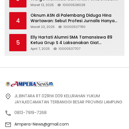
yang Tidak Akurat
Maret 13, 2025
10000538028
Oknum ASN di Palembang Diduga Hina
4
Wartawan: Sebut Profesi Jurnalis Hanya
Seharga 2 Liter Bensin, Berujung Dugaan
Maret 23, 2025
10000537780
Pelanggaran UU ITE!
Elly Hartati Alumni SMA Tamansiswa 89
5
Ketua Grup S 4 Laksanakan Giat
Silaturahmi
April 7, 2025
10000537707
JL.BINTARA RT.021RW.009 KELURAHAN YUKUM
JAYA,KECAMATAN TERBANGGI BESAR PROVINSI LAMPUNG
0813-7919-7268
Ampera-News@gmail.com