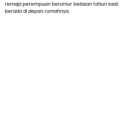
mengandung
remaja perempuan berumur belasan tahun saat
unsur
berada di depan rumahnya.
edukasi,
gaya
hidup,
hiburan,
bebas
dari
SARA,
narkoba
dan
berita
asusila
Media
Cetak
dan
Online
Ampera
News