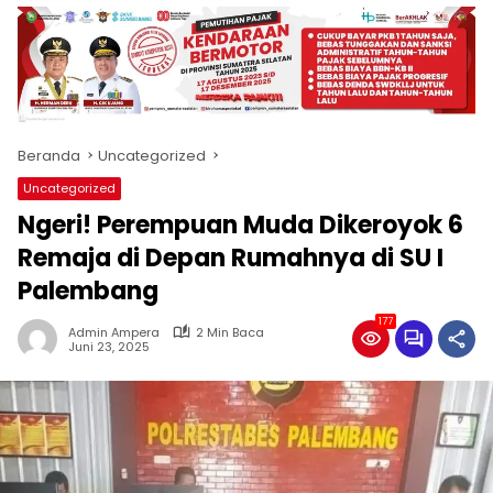
produk
antara
lain
mampu
menjadi
tempat
Beranda
Uncategorized
komunikasi
usaha
Uncategorized
(beriklan),
Ngeri! Perempuan Muda Dikeroyok 6
fokus
pada
Remaja di Depan Rumahnya di SU I
pemberitaan
Palembang
nasional
maupun
177
Admin Ampera
2 Min Baca
international,
Juni 23, 2025
bernuansa
lokal
dan
dinamis,
memiliki
kisaran